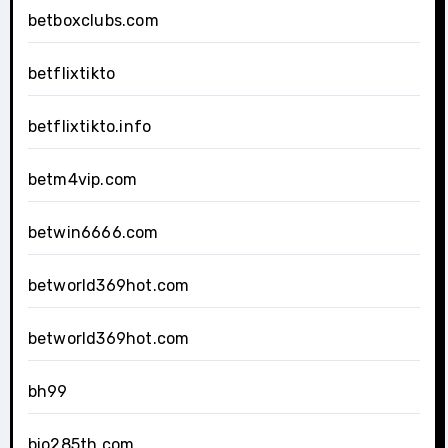
betboxclubs.com
betflixtikto
betflixtikto.info
betm4vip.com
betwin6666.com
betworld369hot.com
betworld369hot.com
bh99
bio285th.com