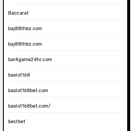
Baccarat
baj88thbz.com
baj88thbz.com
bar4game24hr.com
baslot168
baslot168bet.com
baslot168bet.com/
bestbet