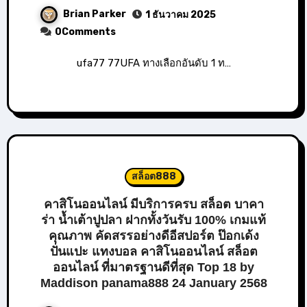
Brian Parker
1 ธันวาคม 2025
0Comments
ufa77 77UFA ทางเลือกอันดับ 1 ท…
สล็อต888
คาสิโนออนไลน์ มีบริการครบ สล็อต บาคา
ร่า น้ำเต้าปูปลา ฝากทั้งวันรับ 100% เกมแท้
คุณภาพ คัดสรรอย่างดีอีสปอร์ต ป๊อกเด้ง
ปั่นแปะ แทงบอล คาสิโนออนไลน์ สล็อต
ออนไลน์ ที่มาตรฐานดีที่สุด Top 18 by
Maddison panama888 24 January 2568