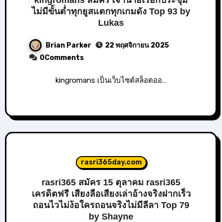
ไม่มีขั้นต่ำทุกยูสแตกทุกเกมดัง Top 93 by
Lukas
Brian Parker
22 พฤศจิกายน 2025
0Comments
kingromans เป็นเว็บไซต์สล็อตออ…
rasri365day.com
rasri365 สมัคร 15 ตุลาคม rasri365
เครดิตฟรี เสียงลือเสียงเล่าอ้างจริงฝากเร็ว
ถอนไวไม่ง้อใครถอนจริงไม่มีลีลา Top 79
by Shayne