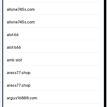
allone745s.com
allone745s.com
alot66
alot666
amb slot
aress77.shop
aress77.shop
argus16888.com