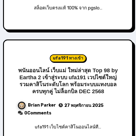
สล็อตเว็บตรงแท้ 100% จาก pgslo…
ufa191 ทางเข้า
พนันออนไลน์ เว็บแม่ ใหม่ล่าสุด Top 98 by
Eartha 2 เข้าสู่ระบบ ufa191 เวปไซต์ใหญ่
รวมคาสิโนระดับโลก พร้อมระบบแทงบอล
ครบทุกคู่ ไม่ล็อกบิล DEC 2568
Brian Parker
27 พฤศจิกายน 2025
0Comments
ufa191 เว็บไซต์คาสิโนออนไลน์ที…