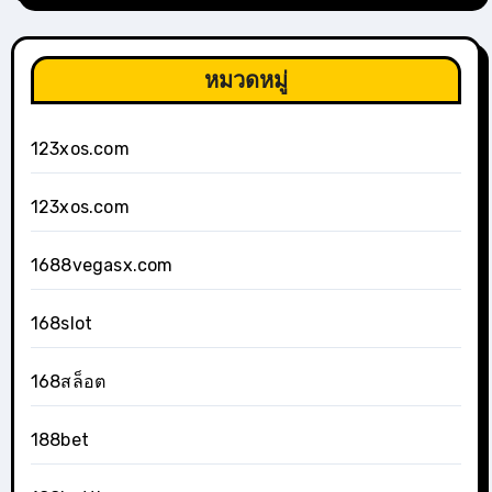
หมวดหมู่
123xos.com
123xos.com
1688vegasx.com
168slot
168สล็อต
188bet