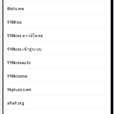
8lots.me
918Kiss
918kiss ดาวน์โหลด
918kiss เข้าสู่ระบบ
918kissauto
918kissme
9kpluss.com
a9a9.org