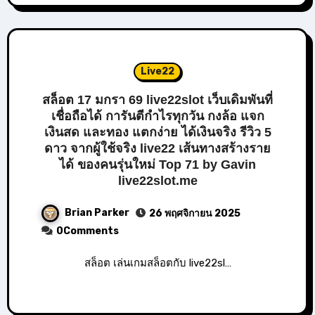
Live22
สล็อต 17 มกรา 69 live22slot เว็บเดิมพันที่
เชื่อถือได้ การันตีกำไรทุกวัน กงล้อ แจก
เงินสด และทอง แตกง่าย ได้เงินจริง รีวิว 5
ดาว จากผู้ใช้จริง live22 เส้นทางสร้างราย
ได้ ของคนรุ่นใหม่ Top 71 by Gavin
live22slot.me
Brian Parker
26 พฤศจิกายน 2025
0Comments
สล็อต เล่นเกมสล็อตกับ live22sl…