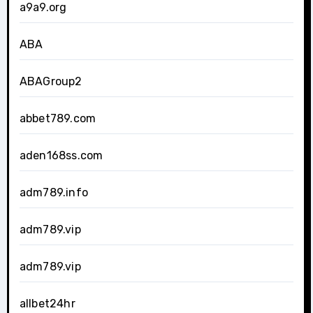
a9a9.org
ABA
ABAGroup2
abbet789.com
aden168ss.com
adm789.info
adm789.vip
adm789.vip
allbet24hr