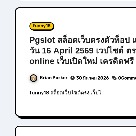
funny18
Pgslot สล็อตเว็บตรงตัวท็อป แ
วัน 16 April 2569 เวปไซต์ 
online เว็บเปิดใหม่ เครดิตฟร
Brian Parker
30 มีนาคม 2026
0Comm
funny18 สล็อตเว็บไซต์ตรง เว็บไ…