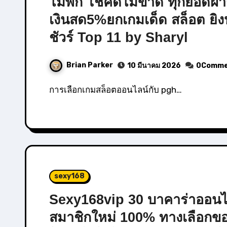
ไม่พัก โชคดีไม่ขาด ทุกยอดฝา
เงินสด5%ยกเกมเด็ด สล็อต ยิง
ชัวร์ Top 11 by Sharyl
Brian Parker
10 มีนาคม 2026
0Comme
การเลือกเกมสล็อตออนไลน์กับ pgh…
sexy168
Sexy168vip 30 บาคาร่าออนไลน์
สมาชิกใหม่ 100% ทางเลือกข