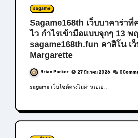
sagame
Sagame168th เว็บบาคาร่าที่คนเ
ไว กำไรเข้ามือแบบจุกๆ 13 พ
sagame168th.fun คาสิโน เว็บ
Margarette
Brian Parker
27 มีนาคม 2026
0Comme
sagame เว็บไซต์ตรงไม่ผ่านเอเย่…