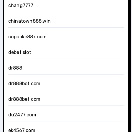
chang7777
chinatown888.win
cupcake88x.com
debet slot
dr888
dr888bet.com
dr888bet.com
du2477.com
ek4567.com