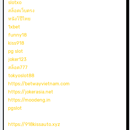
slotxo
สล็อตเว็บตรง
หนังโป๊ไทย
1xbet
funny18
kiss918
pg slot
joker123
สล็อต777
tokyoslot88
https://betwayvietnam.com
https://jokerasia.net
https://moodeng.in
pgslot
https://918kissauto.xyz