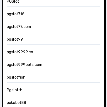
PGSlot
pgslot718
pgslot77.com
pgslot99
pgslot9999.co
pgslot999bets.com
pgslotfish
Pgslotth
pokebet88