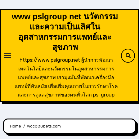
Skip
to
www pslgroup net นวัตกรรม
content
และความเป็นเลิศใน
อุตสาหกรรมการแพทย์และ
สุขภาพ
https://www.pslgroup.net ผู้นำการพัฒนา
เทคโนโลยีและนวัตกรรมในอุตสาหกรรมการ
แพทย์และสุขภาพ เรามุ่งมั่นที่พัฒนาเครื่องมือ
แพทย์ที่ทันสมัย เพื่อเพิ่มคุณภาพในการรักษาโรค
และการดูแลสุขภาพของคนทั่วโลก psl group
Home
wdc888bets.com