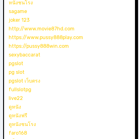
หนังชนโรง
sagame
joker 123
http://www.movie87hd.com
https://www.pussy888play.com
https://pussy888win.com
sexybaccarat
pgslot
pg slot
pgslot เว็บตรง
fullslotpg
live22
ดูหนัง
ดูหนังฟรี
ดูหนังชนโรง
faro168