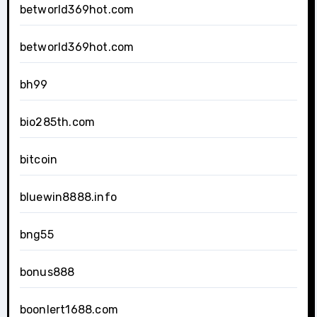
betworld369hot.com
betworld369hot.com
bh99
bio285th.com
bitcoin
bluewin8888.info
bng55
bonus888
boonlert1688.com