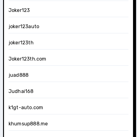
Joker123
joker123auto
joker123th
Joker123th.com
juad888
Judhai168
k1gt-auto.com
khumsup888.me