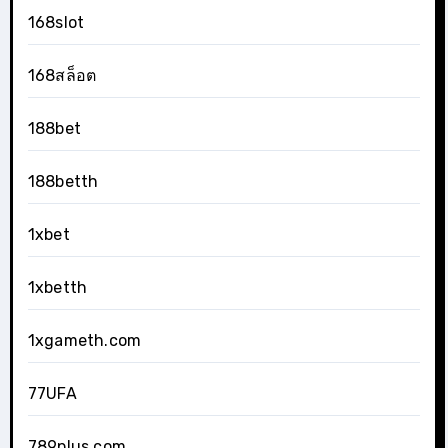
168slot
168สล็อต
188bet
188betth
1xbet
1xbetth
1xgameth.com
77UFA
789plus.com