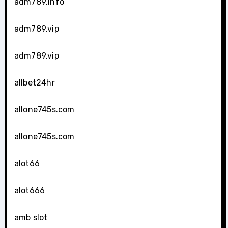
adm789.info
adm789.vip
adm789.vip
allbet24hr
allone745s.com
allone745s.com
alot66
alot666
amb slot