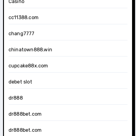
Casino
cc11388.com
chang7777
chinatown888.win
cupcake88x.com
debet slot
dr888
dr888bet.com
dr888bet.com