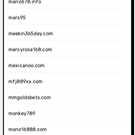
mario678.info
mars95
meekin365day.com
mercyrosa168.com
mexicanoo.com
mfj889xx.com
mmgoldsbets.com
monkey789
mono16888.com