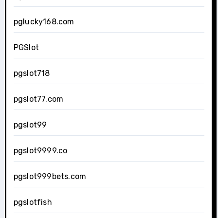
pglucky168.com
PGSlot
pgslot718
pgslot77.com
pgslot99
pgslot9999.co
pgslot999bets.com
pgslotfish