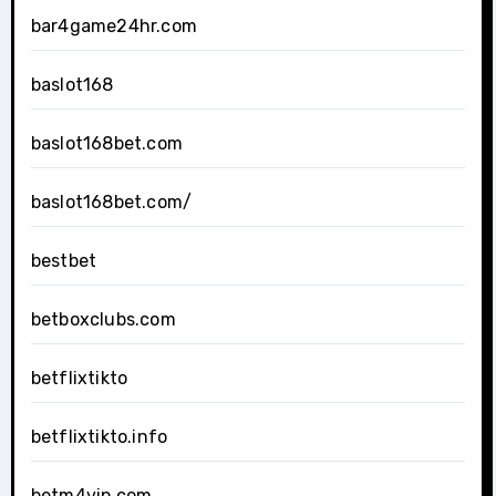
bar4game24hr.com
baslot168
baslot168bet.com
baslot168bet.com/
bestbet
betboxclubs.com
betflixtikto
betflixtikto.info
betm4vip.com