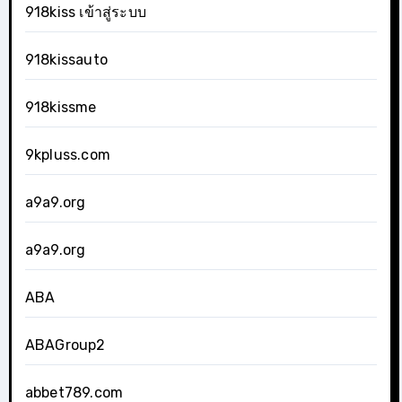
918kiss เข้าสู่ระบบ
918kissauto
918kissme
9kpluss.com
a9a9.org
a9a9.org
ABA
ABAGroup2
abbet789.com