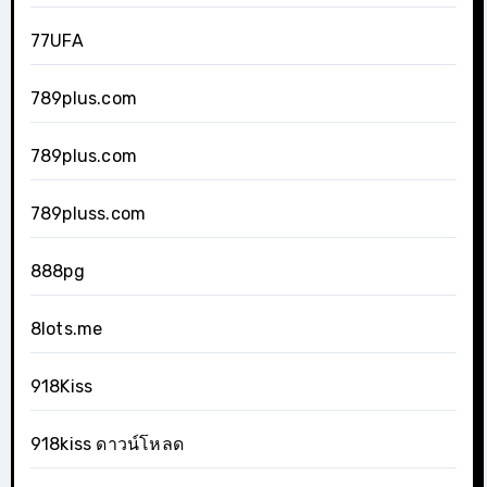
77UFA
789plus.com
789plus.com
789pluss.com
888pg
8lots.me
918Kiss
918kiss ดาวน์โหลด