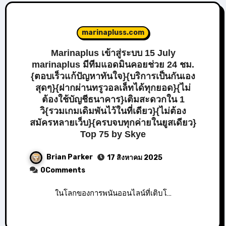
marinapluss.com
Marinaplus เข้าสู่ระบบ 15 July
marinaplus มีทีมแอดมินคอยช่วย 24 ชม.
{ตอบเร็วแก้ปัญหาทันใจ}{บริการเป็นกันเอง
สุดๆ}{ฝากผ่านทรูวอลเล็ทได้ทุกยอด}{ไม่
ต้องใช้บัญชีธนาคาร}เติมสะดวกใน 1
วิ{รวมเกมเดิมพันไว้ในที่เดียว}{ไม่ต้อง
สมัครหลายเว็บ}{ครบจบทุกค่ายในยูสเดียว}
Top 75 by Skye
Brian Parker
17 สิงหาคม 2025
0Comments
ในโลกของการพนันออนไลน์ที่เติบโ…