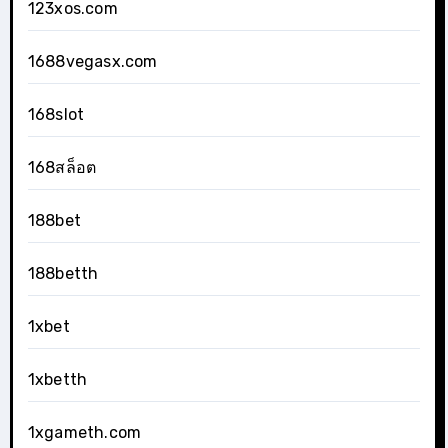
123xos.com
1688vegasx.com
168slot
168สล็อต
188bet
188betth
1xbet
1xbetth
1xgameth.com