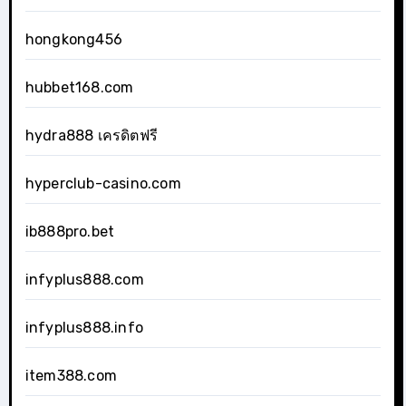
hongkong456
hubbet168.com
hydra888 เครดิตฟรี
hyperclub-casino.com
ib888pro.bet
infyplus888.com
infyplus888.info
item388.com