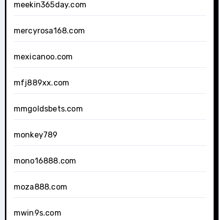
meekin365day.com
mercyrosa168.com
mexicanoo.com
mfj889xx.com
mmgoldsbets.com
monkey789
mono16888.com
moza888.com
mwin9s.com