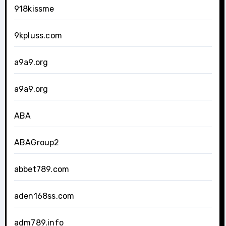
918kissme
9kpluss.com
a9a9.org
a9a9.org
ABA
ABAGroup2
abbet789.com
aden168ss.com
adm789.info