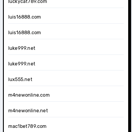
luckycat789.com
luis16888.com
luis16888.com
luke999.net
luke999.net
lux555.net
m4newonline.com
m4newonline.net
mac1bet789.com