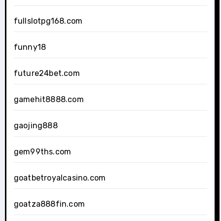
fullslotpg168.com
funny18
future24bet.com
gamehit8888.com
gaojing888
gem99ths.com
goatbetroyalcasino.com
goatza888fin.com