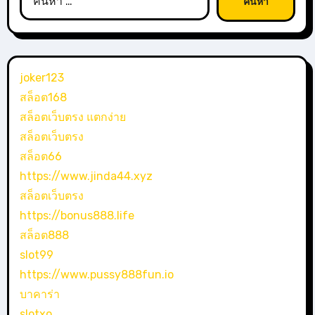
สำหรับ:
joker123
สล็อต168
สล็อตเว็บตรง แตกง่าย
สล็อตเว็บตรง
สล็อต66
https://www.jinda44.xyz
สล็อตเว็บตรง
https://bonus888.life
สล็อต888
slot99
https://www.pussy888fun.io
บาคาร่า
slotxo