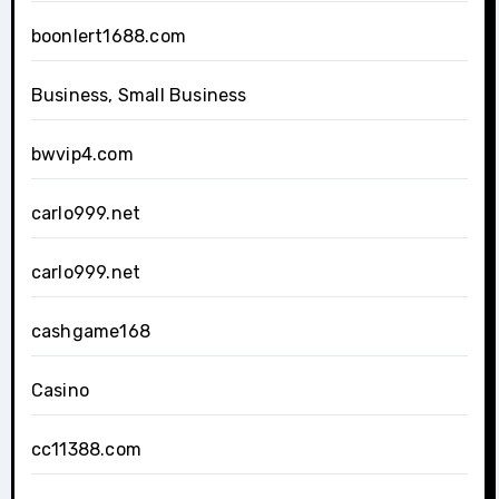
boonlert1688.com
Business, Small Business
bwvip4.com
carlo999.net
carlo999.net
cashgame168
Casino
cc11388.com