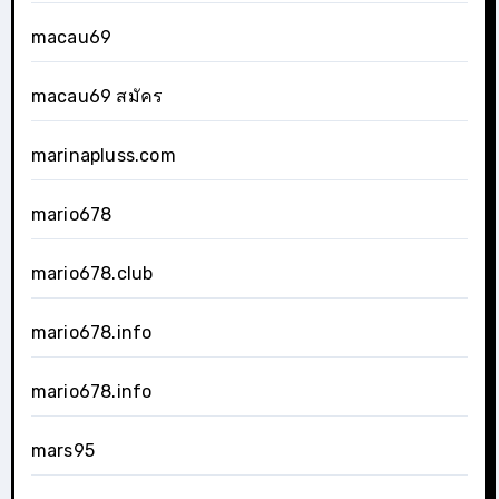
macau69
macau69 สมัคร
marinapluss.com
mario678
mario678.club
mario678.info
mario678.info
mars95