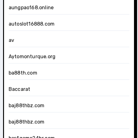
aungpao168.online
autoslot16888.com
av
Aytomonturque.org
ba88th.com
Baccarat
baj88thbz.com
baj88thbz.com