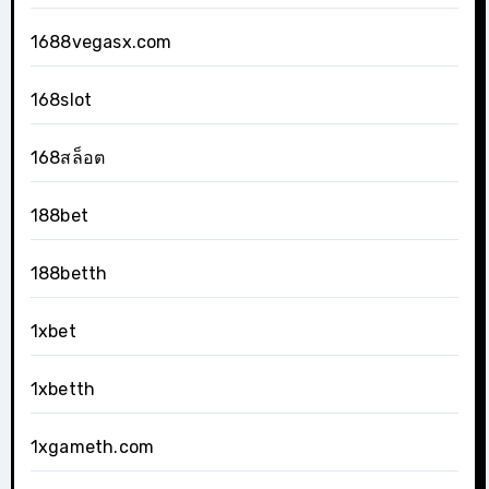
1688vegasx.com
168slot
168สล็อต
188bet
188betth
1xbet
1xbetth
1xgameth.com