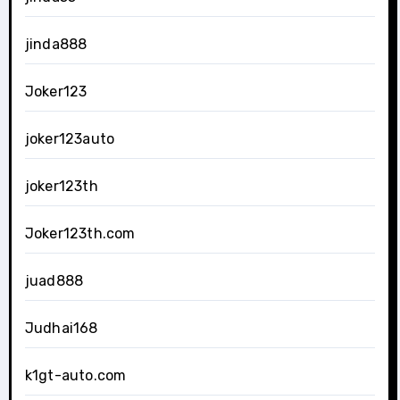
jinda888
Joker123
joker123auto
joker123th
Joker123th.com
juad888
Judhai168
k1gt-auto.com