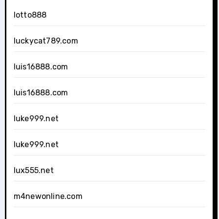
lotto888
luckycat789.com
luis16888.com
luis16888.com
luke999.net
luke999.net
lux555.net
m4newonline.com