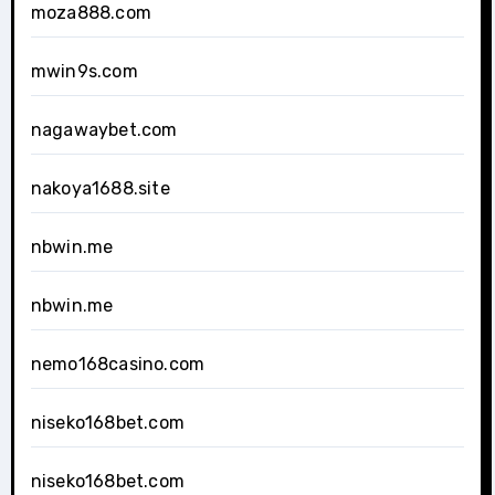
moza888.com
mwin9s.com
nagawaybet.com
nakoya1688.site
nbwin.me
nbwin.me
nemo168casino.com
niseko168bet.com
niseko168bet.com