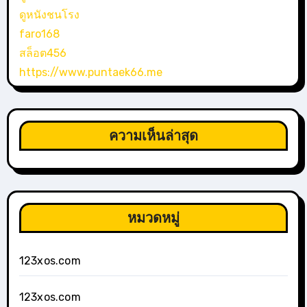
ดูหนังชนโรง
faro168
สล็อต456
https://www.puntaek66.me
ความเห็นล่าสุด
หมวดหมู่
123xos.com
123xos.com