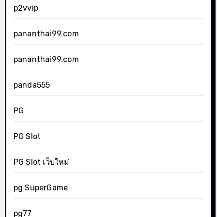
p2vvip
pananthai99.com
pananthai99.com
panda555
PG
PG Slot
PG Slot เว็บใหม่
pg SuperGame
pg77