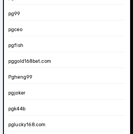
pg99
pgceo
pgfish
pggold168bet.com
Pgheng99
pgjoker
pgk44b
pglucky168.com