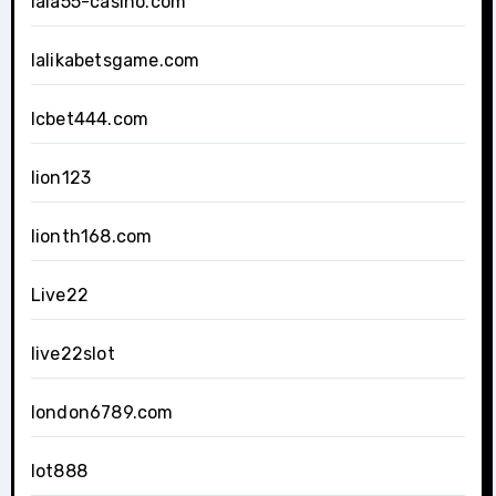
lala55-casino.com
lalikabetsgame.com
lcbet444.com
lion123
lionth168.com
Live22
live22slot
london6789.com
lot888