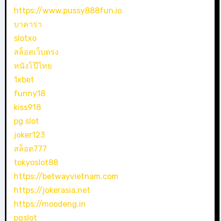
https://www.pussy888fun.io
บาคาร่า
slotxo
สล็อตเว็บตรง
หนังโป๊ไทย
1xbet
funny18
kiss918
pg slot
joker123
สล็อต777
tokyoslot88
https://betwayvietnam.com
https://jokerasia.net
https://moodeng.in
pgslot