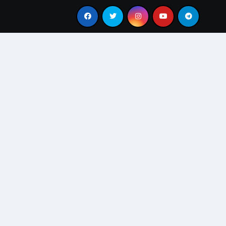
นมัติ การันตี กำไรหลักแสน สล็อตเว็บตรง ห้ามพลาด โปรดีรออยู