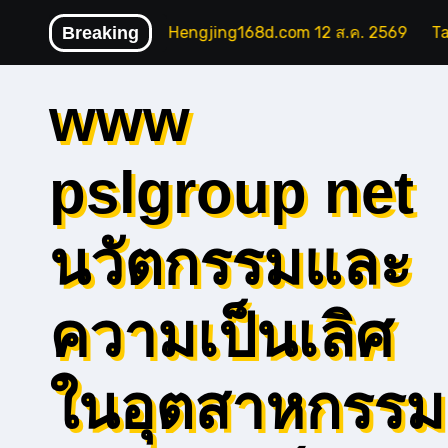
Skip
 23 by Marguerite Hengjing168d.com 12 ส.ค. 2569
Breaking
Tangtem168 
to
content
www
pslgroup net
นวัตกรรมและ
ความเป็นเลิศ
ในอุตสาหกรรม