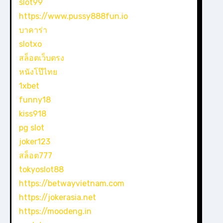
slot99
https://www.pussy888fun.io
บาคาร่า
slotxo
สล็อตเว็บตรง
หนังโป๊ไทย
1xbet
funny18
kiss918
pg slot
joker123
สล็อต777
tokyoslot88
https://betwayvietnam.com
https://jokerasia.net
https://moodeng.in