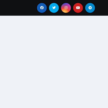
โนมัติ การันตี กำไรหลักแสน สล็อตเว็บตรง ห้ามพลาด โปรดีรออย