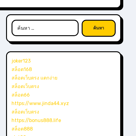
ค้นหา
สำหรับ:
joker123
สล็อต168
สล็อตเว็บตรง แตกง่าย
สล็อตเว็บตรง
สล็อต66
https://www.jinda44.xyz
สล็อตเว็บตรง
https://bonus888.life
สล็อต888