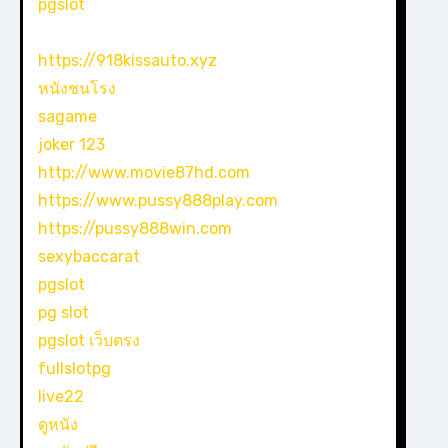
pgslot
https://918kissauto.xyz
หนังชนโรง
sagame
joker 123
http://www.movie87hd.com
https://www.pussy888play.com
https://pussy888win.com
sexybaccarat
pgslot
pg slot
pgslot เว็บตรง
fullslotpg
live22
ดูหนัง