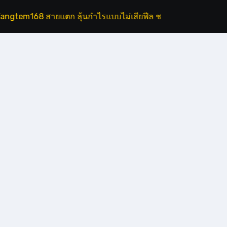
 สายแตก ลุ้นกำไรแบบไม่เสียฟีล ชวนเพื่อนรับ 100 ฝาก-ถอน อัต