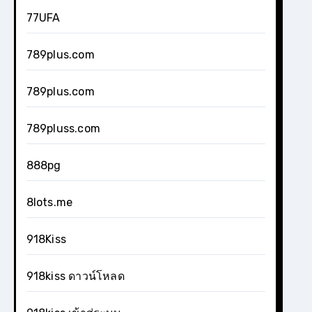
77UFA
789plus.com
789plus.com
789pluss.com
888pg
8lots.me
918Kiss
918kiss ดาวน์โหลด