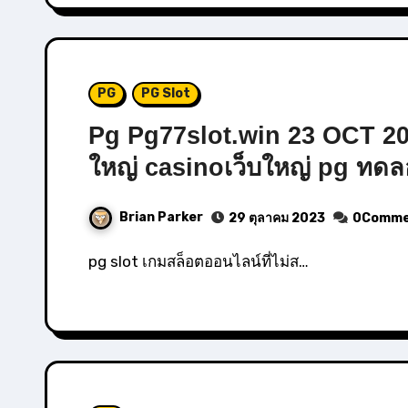
PG
PG Slot
Pg Pg77slot.win 23 OCT 20
ใหญ่ casinoเว็บใหญ่ pg ทดล
Brian Parker
29 ตุลาคม 2023
0Comme
pg slot เกมสล็อตออนไลน์ที่ไม่ส…