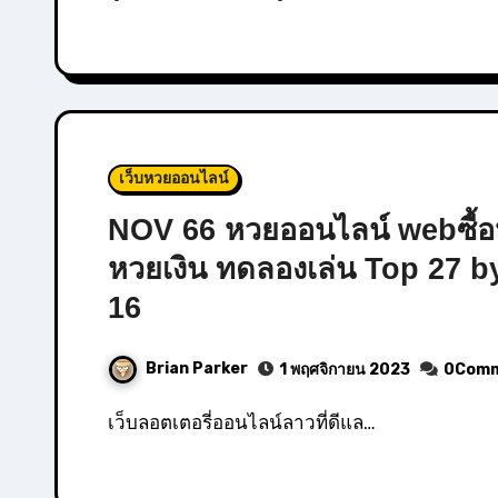
เว็บหวยออนไลน์
NOV 66 หวยออนไลน์ webซื้อห
หวยเงิน ทดลองเล่น Top 27 b
16
Brian Parker
1 พฤศจิกายน 2023
0Com
เว็บลอตเตอรี่ออนไลน์ลาวที่ดีแล…