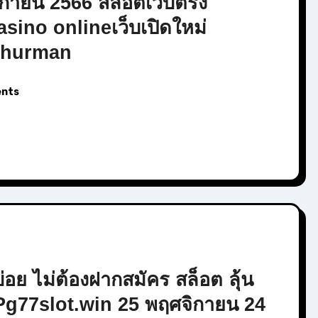
กายน 2566 สล็อตเว็บตรง
sino onlineเว็บเปิดใหม่
 Thurman
nts
อย ไม่ต้องฝากสมัคร สล็อต ลุ้น
 Pg77slot.win 25 พฤศจิกายน 24