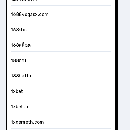
1688vegasx.com
168slot
168สล็อต
188bet
188betth
1xbet
1xbetth
1xgameth.com