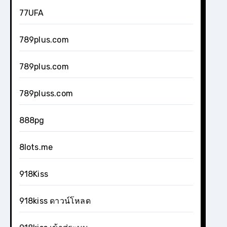
77UFA
789plus.com
789plus.com
789pluss.com
888pg
8lots.me
918Kiss
918kiss ดาวน์โหลด