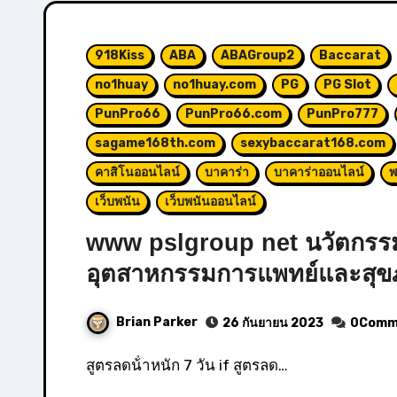
918Kiss
ABA
ABAGroup2
Baccarat
no1huay
no1huay.com
PG
PG Slot
PunPro66
PunPro66.com
PunPro777
sagame168th.com
sexybaccarat168.com
คาสิโนออนไลน์
บาคาร่า
บาคาร่าออนไลน์
พ
เว็บพนัน
เว็บพนันออนไลน์
www pslgroup net นวัตกรร
อุตสาหกรรมการแพทย์และสุ
Brian Parker
26 กันยายน 2023
0Comm
สูตรลดน้ําหนัก 7 วัน if สูตรลด…