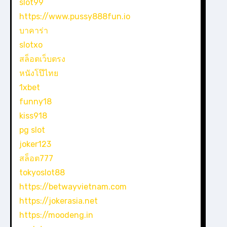
slot99
https://www.pussy888fun.io
บาคาร่า
slotxo
สล็อตเว็บตรง
หนังโป๊ไทย
1xbet
funny18
kiss918
pg slot
joker123
สล็อต777
tokyoslot88
https://betwayvietnam.com
https://jokerasia.net
https://moodeng.in