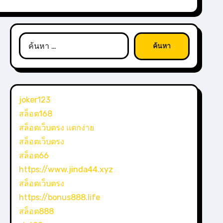
ค้นหา
สำหรับ:
joker123
สล็อต168
สล็อตเว็บตรง แตกง่าย
สล็อตเว็บตรง
สล็อต66
https://www.jinda44.xyz
สล็อตเว็บตรง
https://bonus888.life
สล็อต888