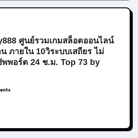
y888 ศูนย์รวมเกมสล็อตออนไลน์
อน ภายใน 10วิระบบเสถียร ไม่
พพอร์ต 24 ช.ม. Top 73 by
ents