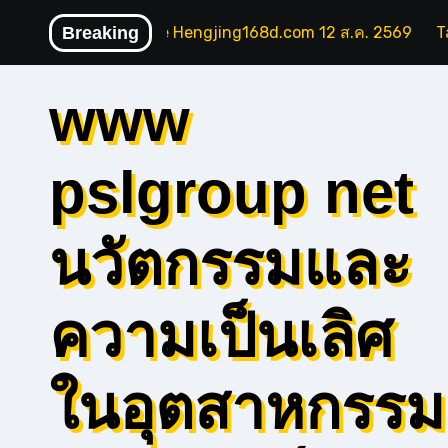
Skip
p 23 by Marguerite Hengjing168d.com 12 ส.ค. 2569
Breaking
Tangtem168 
to
content
www
pslgroup net
นวัตกรรมและ
ความเป็นเลิศ
ในอุตสาหกรรม