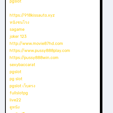
pgslot
https://918kissauto.xyz
หนังชนโรง
sagame
joker 123
http://www.movie87hd.com
https://www.pussy888play.com
https://pussy888win.com
sexybaccarat
pgslot
pg slot
pgslot เว็บตรง
fullslotpg
live22
ดูหนัง