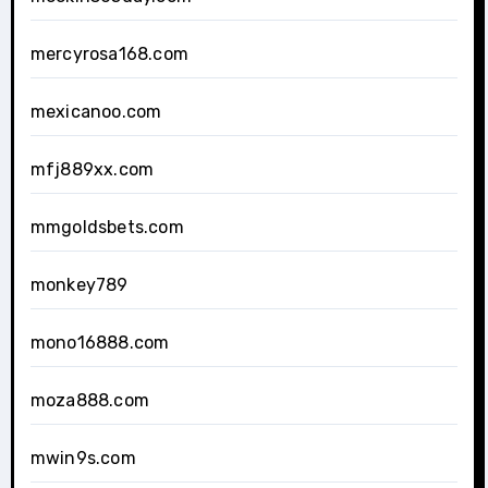
mercyrosa168.com
mexicanoo.com
mfj889xx.com
mmgoldsbets.com
monkey789
mono16888.com
moza888.com
mwin9s.com