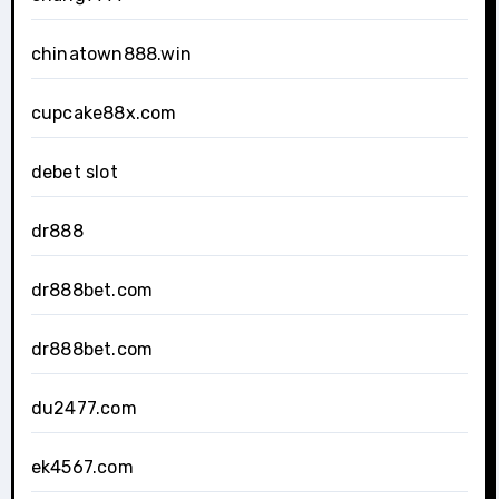
chinatown888.win
cupcake88x.com
debet slot
dr888
dr888bet.com
dr888bet.com
du2477.com
ek4567.com