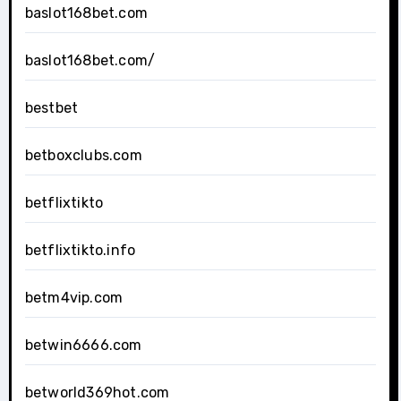
baslot168bet.com
baslot168bet.com/
bestbet
betboxclubs.com
betflixtikto
betflixtikto.info
betm4vip.com
betwin6666.com
betworld369hot.com