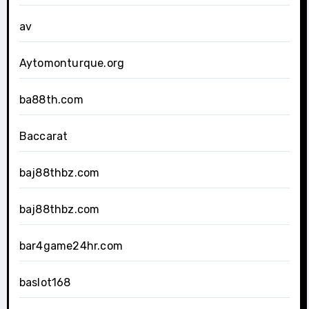
av
Aytomonturque.org
ba88th.com
Baccarat
baj88thbz.com
baj88thbz.com
bar4game24hr.com
baslot168