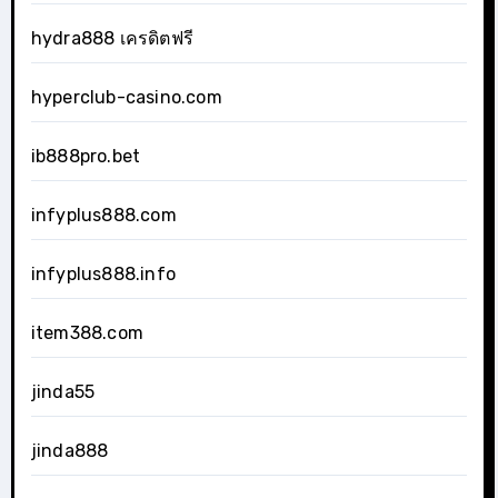
hydra888 เครดิตฟรี
hyperclub-casino.com
ib888pro.bet
infyplus888.com
infyplus888.info
item388.com
jinda55
jinda888