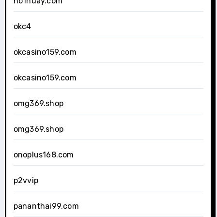
no1huay.com
okc4
okcasino159.com
okcasino159.com
omg369.shop
omg369.shop
onoplus168.com
p2vvip
pananthai99.com