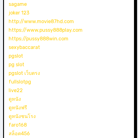
sagame
joker 123
http://www.movie87hd.com
https://www.pussy888play.com
https://pussy888win.com
sexybaccarat
pgslot
pg slot
pgslot เว็บตรง
fullslotpg
live22
ดูหนัง
ดูหนังฟรี
ดูหนังชนโรง
faro168
สล็อต456