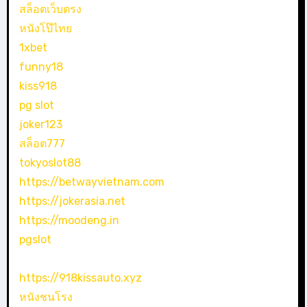
สล็อตเว็บตรง
หนังโป๊ไทย
1xbet
funny18
kiss918
pg slot
joker123
สล็อต777
tokyoslot88
https://betwayvietnam.com
https://jokerasia.net
https://moodeng.in
pgslot
https://918kissauto.xyz
หนังชนโรง