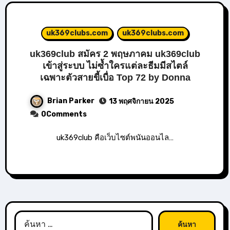
uk369clubs.com
uk369clubs.com
uk369club สมัคร 2 พฤษภาคม uk369club
เข้าสู่ระบบ ไม่ซ้ำใครแต่ละธีมมีสไตล์
เฉพาะตัวสายขี้เบื่อ Top 72 by Donna
Brian Parker
13 พฤศจิกายน 2025
0Comments
uk369club คือเว็บไซต์พนันออนไล…
ค้นหา