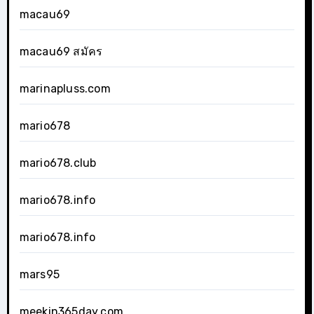
macau69
macau69 สมัคร
marinapluss.com
mario678
mario678.club
mario678.info
mario678.info
mars95
meekin365day.com