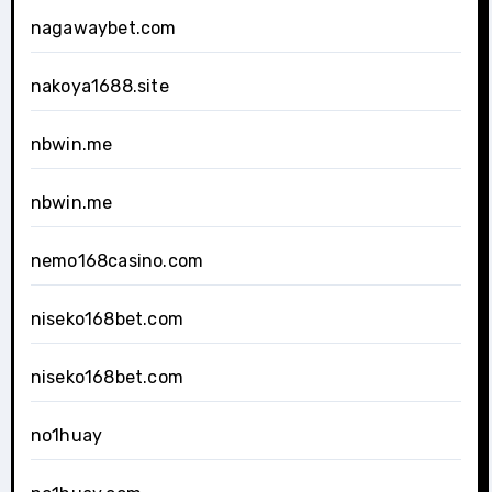
nagawaybet.com
nakoya1688.site
nbwin.me
nbwin.me
nemo168casino.com
niseko168bet.com
niseko168bet.com
no1huay