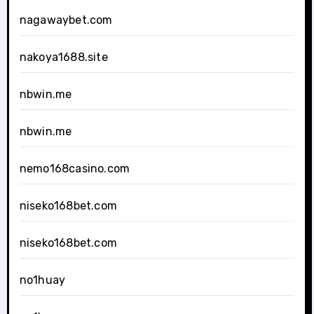
nagawaybet.com
nakoya1688.site
nbwin.me
nbwin.me
nemo168casino.com
niseko168bet.com
niseko168bet.com
no1huay