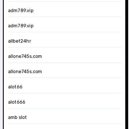
adm789.vip
adm789.vip
allbet24hr
allone745s.com
allone745s.com
alot66
alot666
amb slot