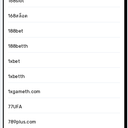
168slot
168สล็อต
188bet
188betth
1xbet
1xbetth
1xgameth.com
77UFA
789plus.com