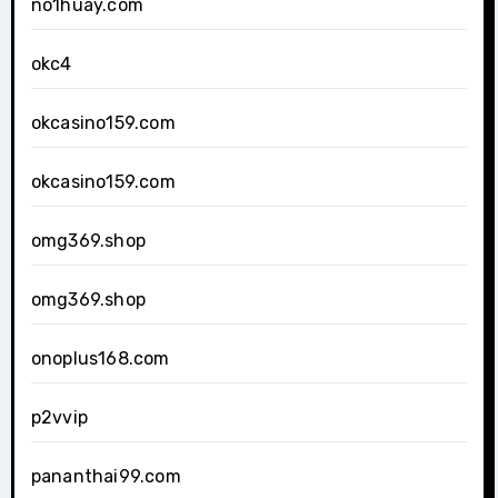
no1huay.com
okc4
okcasino159.com
okcasino159.com
omg369.shop
omg369.shop
onoplus168.com
p2vvip
pananthai99.com