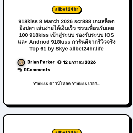
allbet24hr
918kiss 8 March 2026 scr888 เกมสล็อต
ยิงปลา เล่นง่ายได้เงินเร็ว ชวนเพื่อนรับเลย
100 918kiss เข้าสู่ระบบ รองรับระบบ IOS
และ Andriod 918kiss การันตีจากรีวิวจริง
Top 61 by Skye allbet24hr.life
Brian Parker
12 มกราคม 2026
0Comments
918kiss ดาวน์โหลด 918kiss เวอร…
allbet24hr