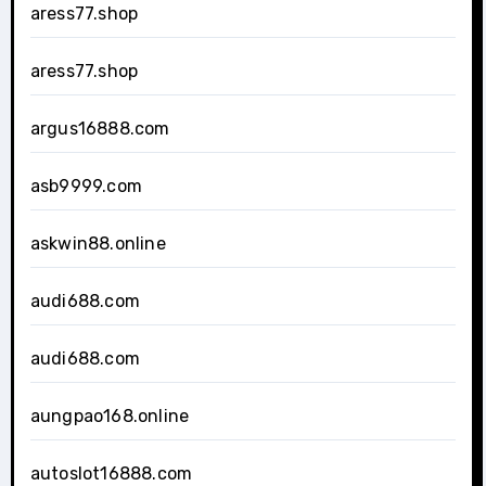
aress77.shop
aress77.shop
argus16888.com
asb9999.com
askwin88.online
audi688.com
audi688.com
aungpao168.online
autoslot16888.com