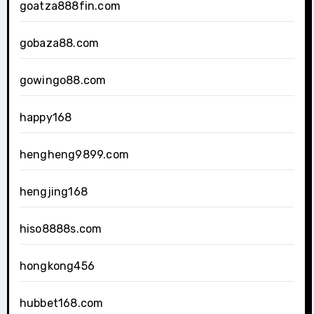
goatza888fin.com
gobaza88.com
gowingo88.com
happy168
hengheng9899.com
hengjing168
hiso8888s.com
hongkong456
hubbet168.com