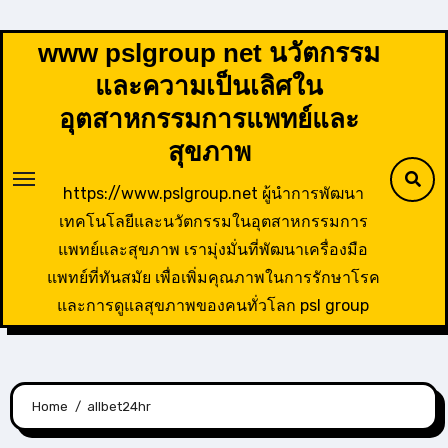
Skip
to
www pslgroup net นวัตกรรม
content
และความเป็นเลิศใน
อุตสาหกรรมการแพทย์และ
สุขภาพ
https://www.pslgroup.net ผู้นำการพัฒนา
เทคโนโลยีและนวัตกรรมในอุตสาหกรรมการ
แพทย์และสุขภาพ เรามุ่งมั่นที่พัฒนาเครื่องมือ
แพทย์ที่ทันสมัย เพื่อเพิ่มคุณภาพในการรักษาโรค
และการดูแลสุขภาพของคนทั่วโลก psl group
Home
allbet24hr