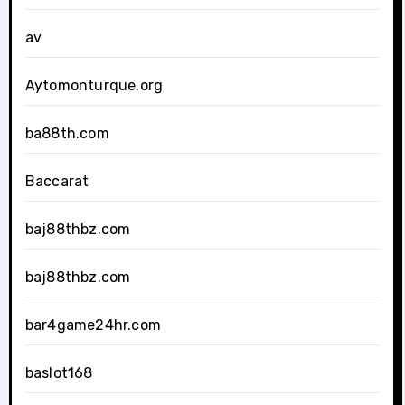
av
Aytomonturque.org
ba88th.com
Baccarat
baj88thbz.com
baj88thbz.com
bar4game24hr.com
baslot168