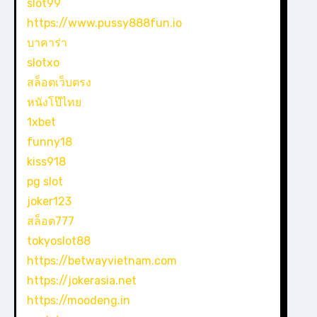
slot99
https://www.pussy888fun.io
บาคาร่า
slotxo
สล็อตเว็บตรง
หนังโป๊ไทย
1xbet
funny18
kiss918
pg slot
joker123
สล็อต777
tokyoslot88
https://betwayvietnam.com
https://jokerasia.net
https://moodeng.in