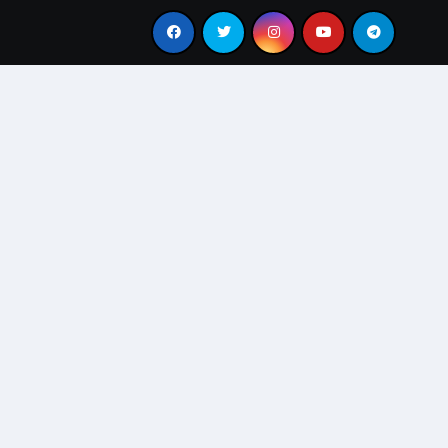
โนมัติ การันตี กำไรหลักแสน สล็อตเว็บตรง ห้ามพลาด โปรดีรออย