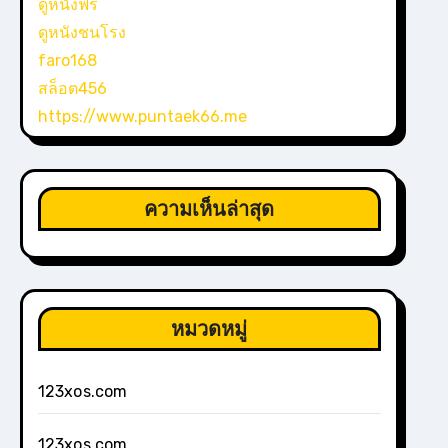
ดูหนังฟรี
ดูหนังชนโรง
faro168
สล็อต456
https://www.puntaek66.me
ความเห็นล่าสุด
หมวดหมู่
123xos.com
123xos.com