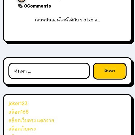
0Comments
เล่นพนันออนไลน์ได้กับ slotxo ส…
ค้นหา
สำหรับ:
joker123
สล็อต168
สล็อตเว็บตรง แตกง่าย
สล็อตเว็บตรง