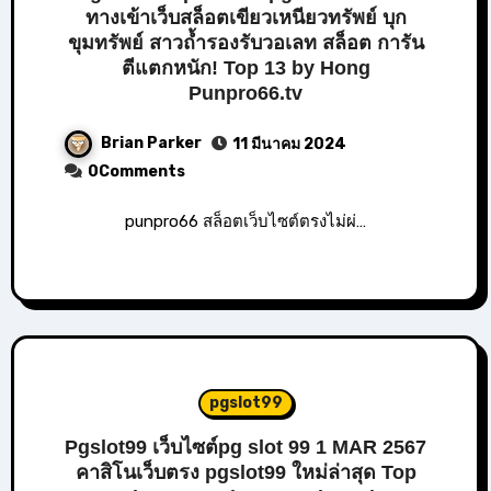
ทางเข้าเว็บสล็อตเขียวเหนียวทรัพย์ บุก
ขุมทรัพย์ สาวถ้ำรองรับวอเลท สล็อต การัน
ตีแตกหนัก! Top 13 by Hong
Punpro66.tv
Brian Parker
11 มีนาคม 2024
0Comments
punpro66 สล็อตเว็บไซต์ตรงไม่ผ่…
pgslot99
Pgslot99 เว็บไซต์pg slot 99 1 MAR 2567
คาสิโนเว็บตรง pgslot99 ใหม่ล่าสุด Top