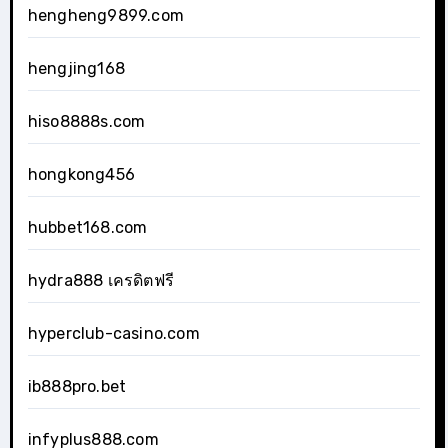
hengheng9899.com
hengjing168
hiso8888s.com
hongkong456
hubbet168.com
hydra888 เครดิตฟรี
hyperclub-casino.com
ib888pro.bet
infyplus888.com