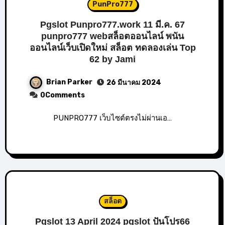
PunPro777
Pgslot Punpro777.work 11 มี.ค. 67
punpro777 webสล็อตออนไลน์ พนัน
ออนไลน์เว็บเปิดใหม่ สล็อต ทดลองเล่น Top
62 by Jami
Brian Parker
26 มีนาคม 2024
0Comments
PUNPRO777 เว็บไซต์ตรงไม่ผ่านเอ…
สล็อต
Pgslot 13 April 2024 pgslot ปันโปร66