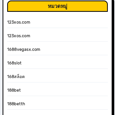
หมวดหมู่
123xos.com
123xos.com
1688vegasx.com
168slot
168สล็อต
188bet
188betth