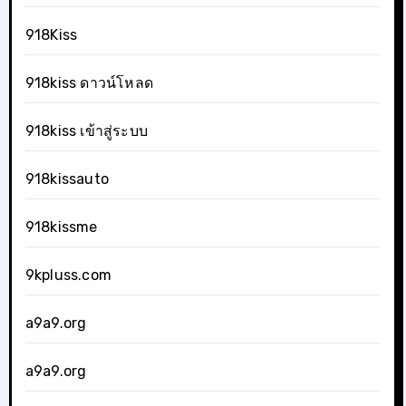
918Kiss
918kiss ดาวน์โหลด
918kiss เข้าสู่ระบบ
918kissauto
918kissme
9kpluss.com
a9a9.org
a9a9.org