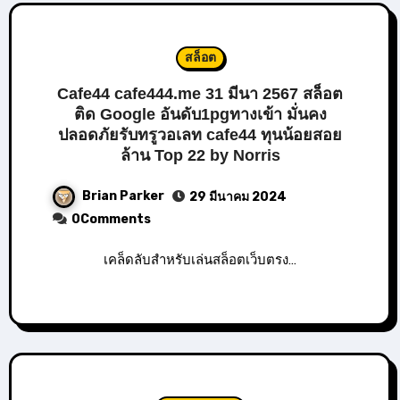
สล็อต
Cafe44 cafe444.me 31 มีนา 2567 สล็อต
ติด Google อันดับ1pgทางเข้า มั่นคง
ปลอดภัยรับทรูวอเลท cafe44 ทุนน้อยสอย
ล้าน Top 22 by Norris
Brian Parker
29 มีนาคม 2024
0Comments
เคล็ดลับสำหรับเล่นสล็อตเว็บตรง…