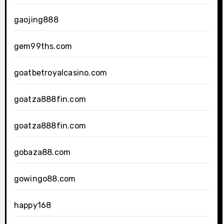
gaojing888
gem99ths.com
goatbetroyalcasino.com
goatza888fin.com
goatza888fin.com
gobaza88.com
gowingo88.com
happy168