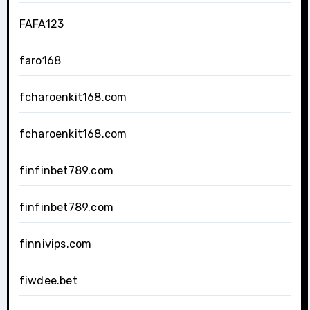
FAFA123
faro168
fcharoenkit168.com
fcharoenkit168.com
finfinbet789.com
finfinbet789.com
finnivips.com
fiwdee.bet