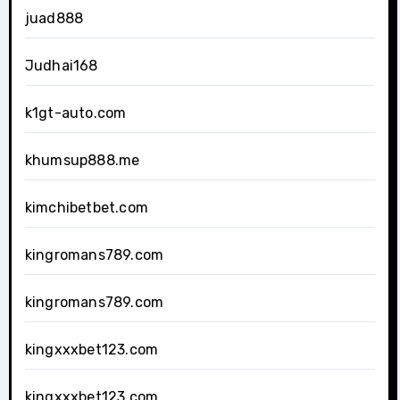
juad888
Judhai168
k1gt-auto.com
khumsup888.me
kimchibetbet.com
kingromans789.com
kingromans789.com
kingxxxbet123.com
kingxxxbet123.com