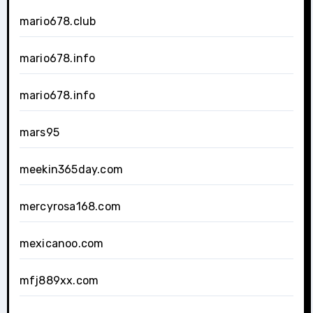
mario678.club
mario678.info
mario678.info
mars95
meekin365day.com
mercyrosa168.com
mexicanoo.com
mfj889xx.com