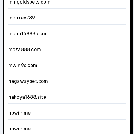
mmgoldsbets.com
monkey789
mono16888.com
moza888.com
mwin9s.com
nagawaybet.com
nakoya1688.site
nbwin.me
nbwin.me