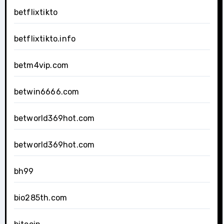
betflixtikto
betflixtikto.info
betm4vip.com
betwin6666.com
betworld369hot.com
betworld369hot.com
bh99
bio285th.com