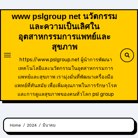
Skip
to
www pslgroup net นวัตกรรม
content
และความเป็นเลิศใน
อุตสาหกรรมการแพทย์และ
สุขภาพ
https://www.pslgroup.net ผู้นำการพัฒนา
เทคโนโลยีและนวัตกรรมในอุตสาหกรรมการ
แพทย์และสุขภาพ เรามุ่งมั่นที่พัฒนาเครื่องมือ
แพทย์ที่ทันสมัย เพื่อเพิ่มคุณภาพในการรักษาโรค
และการดูแลสุขภาพของคนทั่วโลก psl group
Home
2024
มีนาคม