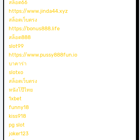
สล็อต66
https://www.jinda44.xyz
สล็อตเว็บตรง
https://bonus888.life
สล็อต888
slot99
https://www.pussy888fun.io
บาคาร่า
slotxo
สล็อตเว็บตรง
หนังโป๊ไทย
1xbet
funny18
kiss918
pg slot
joker123