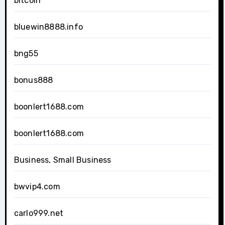
bitcoin
bluewin8888.info
bng55
bonus888
boonlert1688.com
boonlert1688.com
Business, Small Business
bwvip4.com
carlo999.net