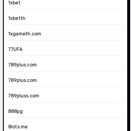
1xbet
1xbetth
1xgameth.com
77UFA
789plus.com
789plus.com
789pluss.com
888pg
8lots.me