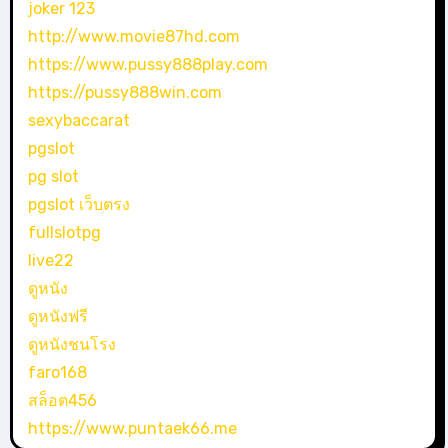
joker 123
http://www.movie87hd.com
https://www.pussy888play.com
https://pussy888win.com
sexybaccarat
pgslot
pg slot
pgslot เว็บตรง
fullslotpg
live22
ดูหนัง
ดูหนังฟรี
ดูหนังชนโรง
faro168
สล็อต456
https://www.puntaek66.me