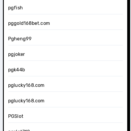
pgfish
pggold168bet.com
Pgheng99
pgjoker
pgk44b
pglucky168.com
pglucky168.com
PGSlot