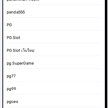
panda555
PG
PG Slot
PG Slot เว็บใหม่
pg SuperGame
pg77
pg99
pgceo