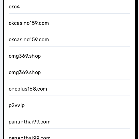
okc4
okcasino159.com
okcasino159.com
omg369.shop
omg369.shop
onoplus168.com
p2vvip
pananthai99.com
pananthai99.com