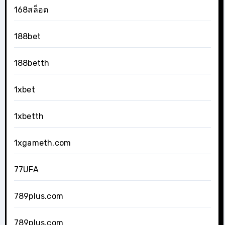
168สล็อต
188bet
188betth
1xbet
1xbetth
1xgameth.com
77UFA
789plus.com
789plus.com