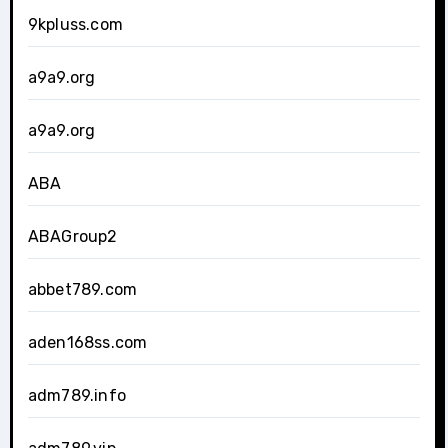
9kpluss.com
a9a9.org
a9a9.org
ABA
ABAGroup2
abbet789.com
aden168ss.com
adm789.info