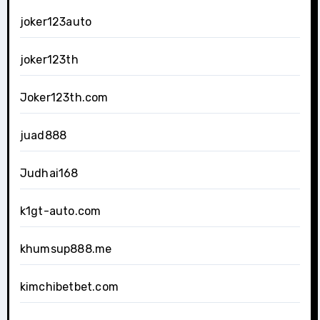
joker123auto
joker123th
Joker123th.com
juad888
Judhai168
k1gt-auto.com
khumsup888.me
kimchibetbet.com