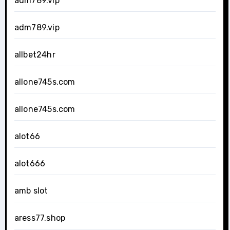
adm789.vip
adm789.vip
allbet24hr
allone745s.com
allone745s.com
alot66
alot666
amb slot
aress77.shop