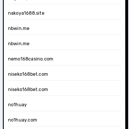
nakoya1688.site
nbwin.me
nbwin.me
nemo168casino.com
niseko168bet.com
niseko168bet.com
no1huay
no1huay.com