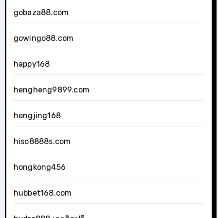
gobaza88.com
gowingo88.com
happy168
hengheng9899.com
hengjing168
hiso8888s.com
hongkong456
hubbet168.com