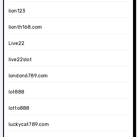
lion123
lionth168.com
Live22
live22slot
london6789.com
lot888
lotto888
luckycat789.com