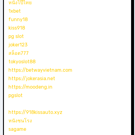
หนังโป๊ไทย
1xbet
funny18
kiss918
pg slot
joker123
สล็อต777
tokyoslot88
https://betwayvietnam.com
https://jokerasia.net
https://moodeng.in
pgslot
https://918kissauto.xyz
หนังชนโรง
sagame