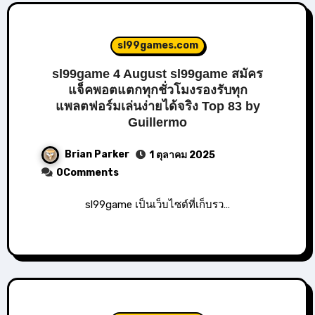
sl99games.com
sl99game 4 August sl99game สมัคร
แจ็คพอตแตกทุกชั่วโมงรองรับทุก
แพลตฟอร์มเล่นง่ายได้จริง Top 83 by
Guillermo
Brian Parker
1 ตุลาคม 2025
0Comments
sl99game เป็นเว็บไซต์ที่เก็บรว…