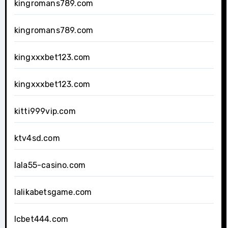
kingromans789.com
kingromans789.com
kingxxxbet123.com
kingxxxbet123.com
kitti999vip.com
ktv4sd.com
lala55-casino.com
lalikabetsgame.com
lcbet444.com