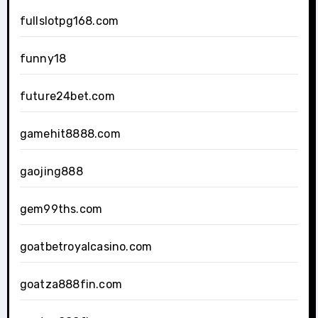
fullslotpg168.com
funny18
future24bet.com
gamehit8888.com
gaojing888
gem99ths.com
goatbetroyalcasino.com
goatza888fin.com