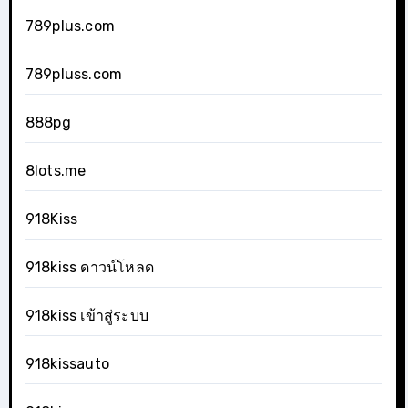
789plus.com
789pluss.com
888pg
8lots.me
918Kiss
918kiss ดาวน์โหลด
918kiss เข้าสู่ระบบ
918kissauto