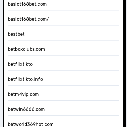
baslot168bet.com
baslot168bet.com/
bestbet
betboxclubs.com
betflixtikto
betflixtikto.info
betm4vip.com
betwin6666.com
betworld369hot.com