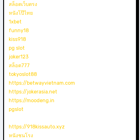
สล็อตเว็บตรง
หนังโป๊ไทย
1xbet
funny18
kiss918
pg slot
joker123
สล็อต777
tokyoslot88
https://betwayvietnam.com
https://jokerasia.net
https://moodeng.in
pgslot
https://918kissauto.xyz
หนังชนโรง