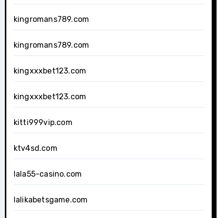
kingromans789.com
kingromans789.com
kingxxxbet123.com
kingxxxbet123.com
kitti999vip.com
ktv4sd.com
lala55-casino.com
lalikabetsgame.com