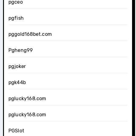
pgceo
pgfish
pggold168bet.com
Pgheng99
pgjoker
pgk44b
pglucky168.com
pglucky168.com
PGSlot