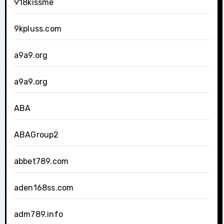
918kissme
9kpluss.com
a9a9.org
a9a9.org
ABA
ABAGroup2
abbet789.com
aden168ss.com
adm789.info