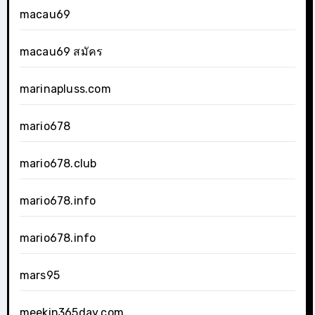
macau69
macau69 สมัคร
marinapluss.com
mario678
mario678.club
mario678.info
mario678.info
mars95
meekin365day.com