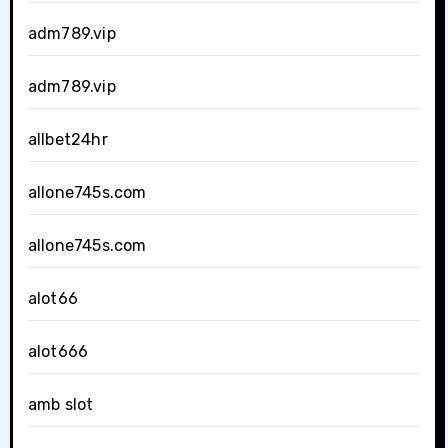
adm789.vip
adm789.vip
allbet24hr
allone745s.com
allone745s.com
alot66
alot666
amb slot