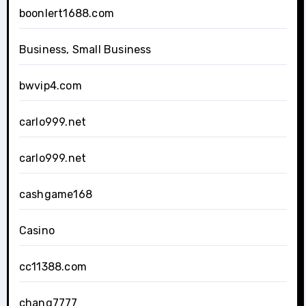
boonlert1688.com
Business, Small Business
bwvip4.com
carlo999.net
carlo999.net
cashgame168
Casino
cc11388.com
chang7777