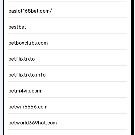
baslot168bet.com/
bestbet
betboxclubs.com
betflixtikto
betflixtikto.info
betm4vip.com
betwin6666.com
betworld369hot.com