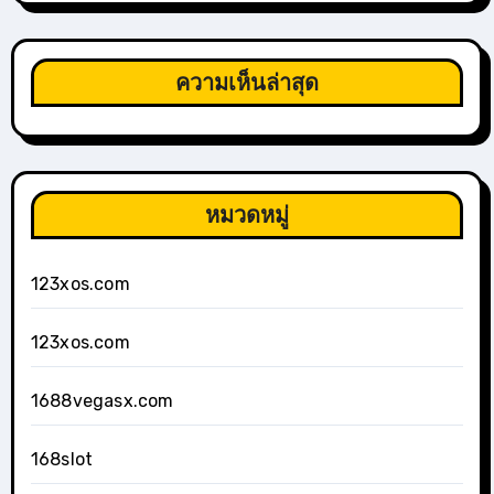
ความเห็นล่าสุด
หมวดหมู่
123xos.com
123xos.com
1688vegasx.com
168slot