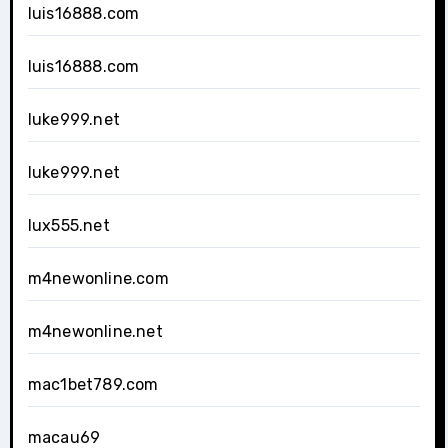
luis16888.com
luis16888.com
luke999.net
luke999.net
lux555.net
m4newonline.com
m4newonline.net
mac1bet789.com
macau69