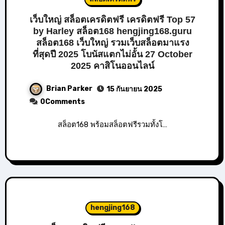
เว็บใหญ่ สล็อตเครดิตฟรี เครดิตฟรี Top 57
by Harley สล็อต168 hengjing168.guru
สล็อต168 เว็บใหญ่ รวมเว็บสล็อตมาแรง
ที่สุดปี 2025 โบนัสแตกไม่อั้น 27 October
2025 คาสิโนออนไลน์
Brian Parker
15 กันยายน 2025
0Comments
สล็อต168 พร้อมสล็อตฟรีรวมทั้งโ…
hengjing168