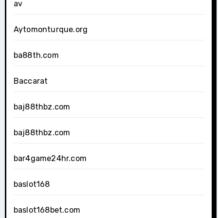
av
Aytomonturque.org
ba88th.com
Baccarat
baj88thbz.com
baj88thbz.com
bar4game24hr.com
baslot168
baslot168bet.com