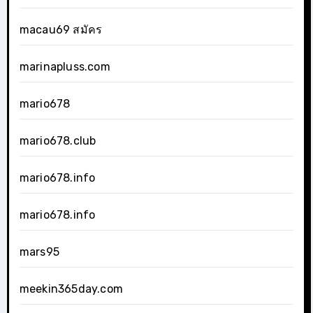
macau69 สมัคร
marinapluss.com
mario678
mario678.club
mario678.info
mario678.info
mars95
meekin365day.com