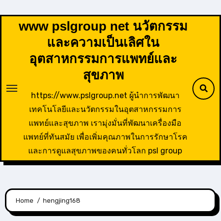
Skip
to
www pslgroup net นวัตกรรม
content
และความเป็นเลิศใน
อุตสาหกรรมการแพทย์และ
สุขภาพ
https://www.pslgroup.net ผู้นำการพัฒนา
เทคโนโลยีและนวัตกรรมในอุตสาหกรรมการ
แพทย์และสุขภาพ เรามุ่งมั่นที่พัฒนาเครื่องมือ
แพทย์ที่ทันสมัย เพื่อเพิ่มคุณภาพในการรักษาโรค
และการดูแลสุขภาพของคนทั่วโลก psl group
Home
hengjing168