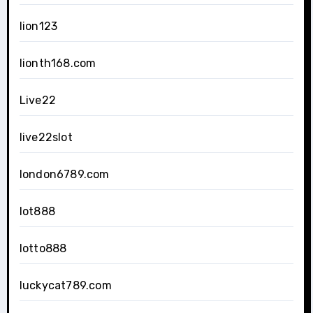
lion123
lionth168.com
Live22
live22slot
london6789.com
lot888
lotto888
luckycat789.com