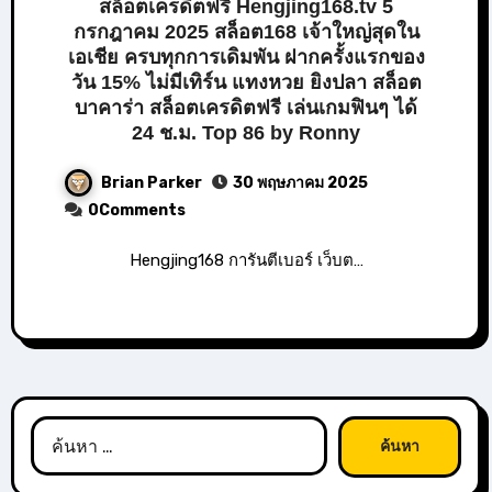
สล็อตเครดิตฟรี Hengjing168.tv 5
กรกฎาคม 2025 สล็อต168 เจ้าใหญ่สุดใน
เอเชีย ครบทุกการเดิมพัน ฝากครั้งแรกของ
วัน 15% ไม่มีเทิร์น แทงหวย ยิงปลา สล็อต
บาคาร่า สล็อตเครดิตฟรี เล่นเกมฟินๆ ได้
24 ช.ม. Top 86 by Ronny
Brian Parker
30 พฤษภาคม 2025
0Comments
Hengjing168 การันตีเบอร์ เว็บต…
ค้นหา
สำหรับ: