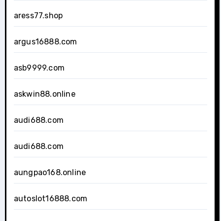
aress77.shop
argus16888.com
asb9999.com
askwin88.online
audi688.com
audi688.com
aungpao168.online
autoslot16888.com