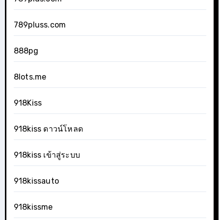
789pluss.com
888pg
8lots.me
918Kiss
918kiss ดาวน์โหลด
918kiss เข้าสู่ระบบ
918kissauto
918kissme