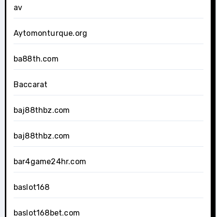
av
Aytomonturque.org
ba88th.com
Baccarat
baj88thbz.com
baj88thbz.com
bar4game24hr.com
baslot168
baslot168bet.com