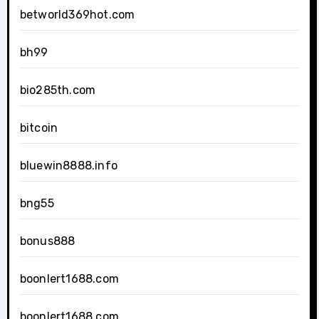
betworld369hot.com
bh99
bio285th.com
bitcoin
bluewin8888.info
bng55
bonus888
boonlert1688.com
boonlert1688.com