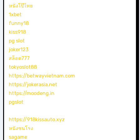
หนังโป๊ไทย
1xbet
funny18
kiss918
pg slot
joker123
สล็อต777
tokyoslot88
https://betwayvietnam.com
https://jokerasia.net
https://moodeng.in
pgslot
https://918kissauto.xyz
หนังชนโรง
sagame