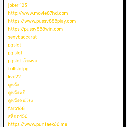
joker 123
http://www.movie87hd.com
https://www.pussy888play.com
https://pussy888win.com
sexybaccarat
pgslot
pg slot
pgslot เว็บตรง
fullslotpg
live22
ดูหนัง
ดูหนังฟรี
ดูหนังชนโรง
faro168
สล็อต456
https://www.puntaek66.me