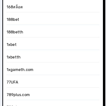
168สล็อต
188bet
188betth
1xbet
1xbetth
1xgameth.com
77UFA
789plus.com