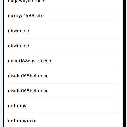
nagawaybet.com
nakoya1688.site
nbwin.me
nbwin.me
nemo168casino.com
niseko168bet.com
niseko168bet.com
no1huay
no1huay.com