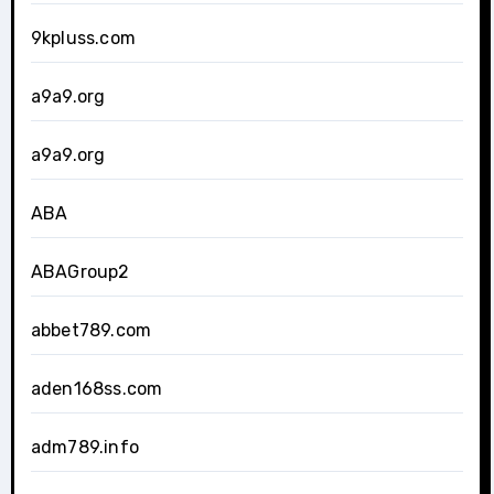
9kpluss.com
a9a9.org
a9a9.org
ABA
ABAGroup2
abbet789.com
aden168ss.com
adm789.info