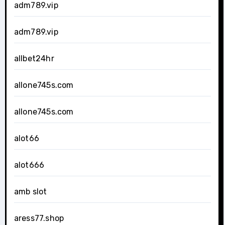
adm789.vip
adm789.vip
allbet24hr
allone745s.com
allone745s.com
alot66
alot666
amb slot
aress77.shop