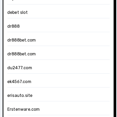
debet slot
dr888
dr888bet.com
dr888bet.com
du2477.com
ek4567.com
erisauto.site
Erstenware.com