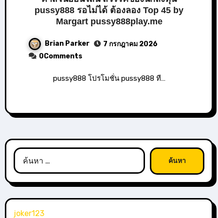
pussy888 รอไม่ได้ ต้องลอง Top 45 by
Margart pussy888play.me
Brian Parker
7 กรกฎาคม 2026
0Comments
pussy888 โปรโมชั่น pussy888 ที…
ค้นหา
สำหรับ:
joker123