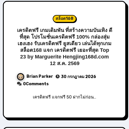
สล็อต168
เครดิตฟรี เกมเดิมพัน ที่สร้างความบันเทิง ดี
ที่สุด โปรโมชั่นเครดิตฟรี 100% กล่องสุ่ม
เฮงเฮง รับเครดิตฟรี ยูสเดียว เล่นได้ทุกเกม
สล็อต168 แจก เครดิตฟรี เยอะที่สุด Top
23 by Marguerite Hengjing168d.com
12 ส.ค. 2569
Brian Parker
30 กรกฎาคม 2026
0Comments
เครดิตฟรี แจกฟรี 50 ฝากไม่ก่อน…