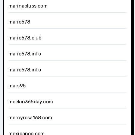
marinapluss.com
mario678
mario678.club
mario678.info
mario678.info
mars95
meekin365day.com
mercyrosa168.com
mexicanoo.com