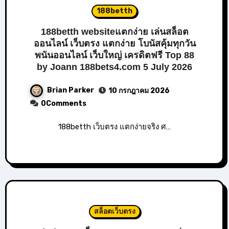
188betth
188betth websiteแตกง่าย เล่นสล็อต
ออนไลน์ เว็บตรง แตกง่าย โบนัสคุ้มทุกวัน
พนันออนไลน์ เว็บใหญ่ เครดิตฟรี Top 88
by Joann 188bets4.com 5 July 2026
Brian Parker
10 กรกฎาคม 2026
0Comments
188betth เว็บตรง แตกง่ายจริง ศ…
สล็อตเว็บตรง