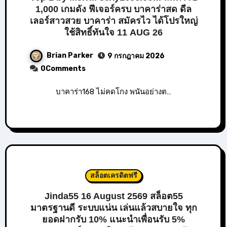
1,000 เกมดัง ฟีเจอร์ครบ บาคาร่าสด ดีล
เลอร์สาวสวย บาคาร่า สมัครไว ได้โปรใหญ่
ใช้สิทธิ์ทันใจ 11 AUG 26
Brian Parker
9 กรกฎาคม 2026
0Comments
บาคาร่า168 ไม่คดโกง พนันอย่างต…
สล็อตเครดิตฟรี
Jinda55 16 August 2569 สล็อต55
มาตรฐานดี ระบบแน่น เล่นแล้วสบายใจ ทุก
ยอดฝากรับ 10% แนะนำเพื่อนรับ 5%