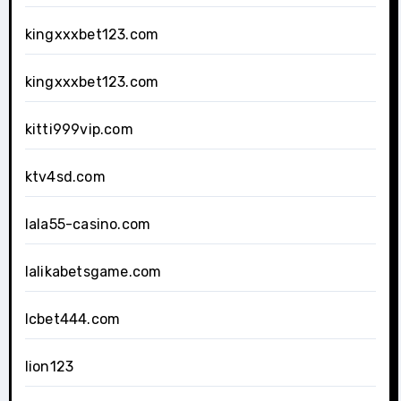
kingxxxbet123.com
kingxxxbet123.com
kitti999vip.com
ktv4sd.com
lala55-casino.com
lalikabetsgame.com
lcbet444.com
lion123