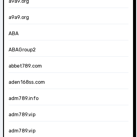
a9a9.org
a9a9.org
ABA
ABAGroup2
abbet789.com
aden168ss.com
adm789.info
adm789.vip
adm789.vip