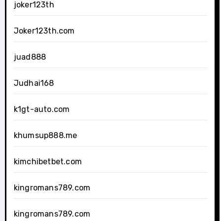
joker123th
Joker123th.com
juad888
Judhai168
k1gt-auto.com
khumsup888.me
kimchibetbet.com
kingromans789.com
kingromans789.com