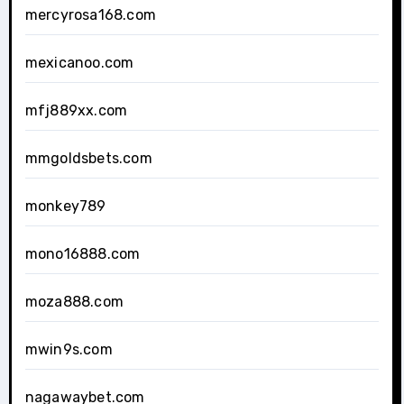
mercyrosa168.com
mexicanoo.com
mfj889xx.com
mmgoldsbets.com
monkey789
mono16888.com
moza888.com
mwin9s.com
nagawaybet.com