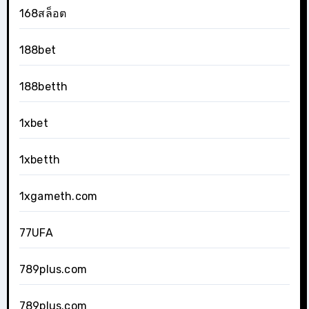
168สล็อต
188bet
188betth
1xbet
1xbetth
1xgameth.com
77UFA
789plus.com
789plus.com