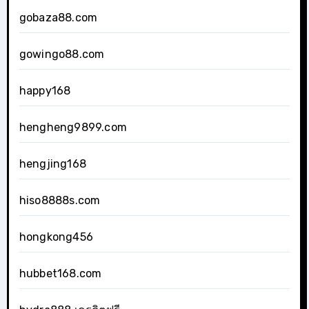
gobaza88.com
gowingo88.com
happy168
hengheng9899.com
hengjing168
hiso8888s.com
hongkong456
hubbet168.com