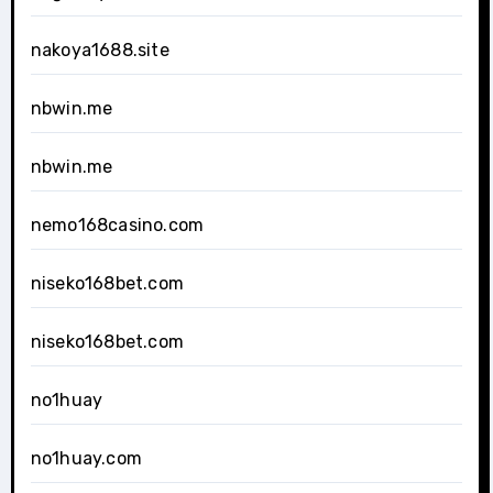
nakoya1688.site
nbwin.me
nbwin.me
nemo168casino.com
niseko168bet.com
niseko168bet.com
no1huay
no1huay.com