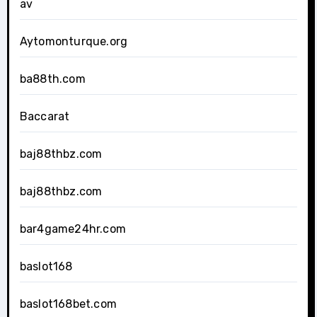
av
Aytomonturque.org
ba88th.com
Baccarat
baj88thbz.com
baj88thbz.com
bar4game24hr.com
baslot168
baslot168bet.com