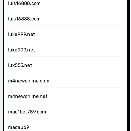
luis16888.com
luis16888.com
luke999.net
luke999.net
lux555.net
m4newonline.com
m4newonline.net
mac1bet789.com
macau69