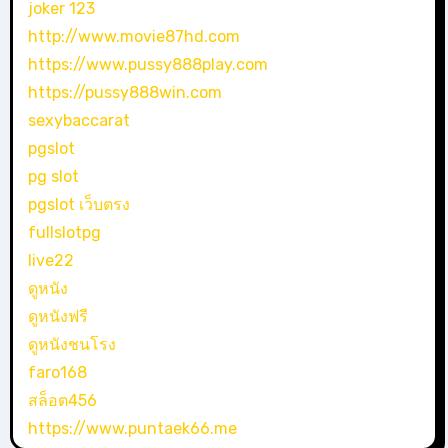
joker 123
http://www.movie87hd.com
https://www.pussy888play.com
https://pussy888win.com
sexybaccarat
pgslot
pg slot
pgslot เว็บตรง
fullslotpg
live22
ดูหนัง
ดูหนังฟรี
ดูหนังชนโรง
faro168
สล็อต456
https://www.puntaek66.me