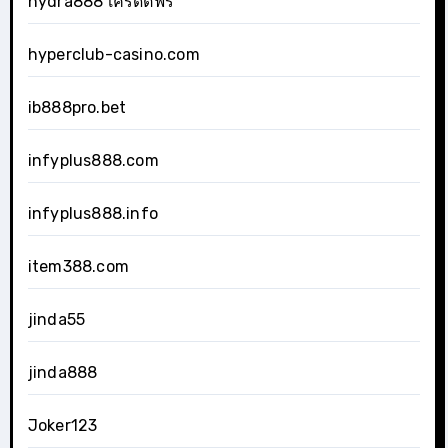
hydra888 เครดิตฟรี
hyperclub-casino.com
ib888pro.bet
infyplus888.com
infyplus888.info
item388.com
jinda55
jinda888
Joker123