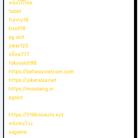
หนังโป๊ไทย
1xbet
funny18
kiss918
pg slot
joker123
สล็อต777
tokyoslot88
https://betwayvietnam.com
https://jokerasia.net
https://moodeng.in
pgslot
https://918kissauto.xyz
หนังชนโรง
sagame