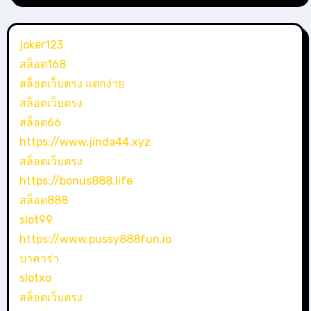
joker123
สล็อต168
สล็อตเว็บตรง แตกง่าย
สล็อตเว็บตรง
สล็อต66
https://www.jinda44.xyz
สล็อตเว็บตรง
https://bonus888.life
สล็อต888
slot99
https://www.pussy888fun.io
บาคาร่า
slotxo
สล็อตเว็บตรง