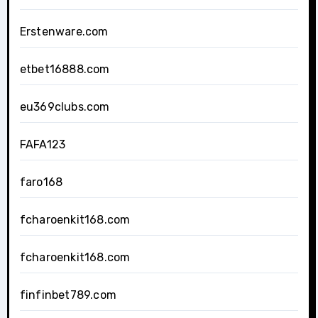
Erstenware.com
etbet16888.com
eu369clubs.com
FAFA123
faro168
fcharoenkit168.com
fcharoenkit168.com
finfinbet789.com