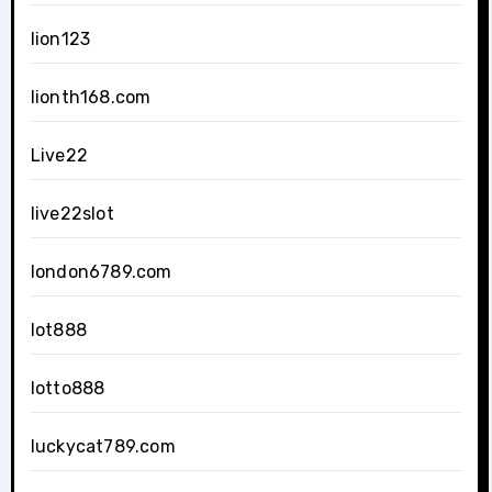
lion123
lionth168.com
Live22
live22slot
london6789.com
lot888
lotto888
luckycat789.com