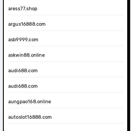
aress77.shop
argus16888.com
asb9999.com
askwin88.online
audi688.com
audi688.com
aungpao168.online
autoslot16888.com