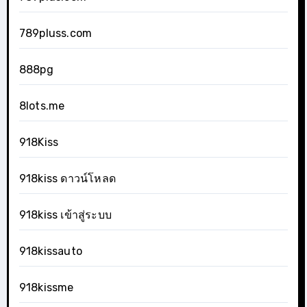
789pluss.com
888pg
8lots.me
918Kiss
918kiss ดาวน์โหลด
918kiss เข้าสู่ระบบ
918kissauto
918kissme