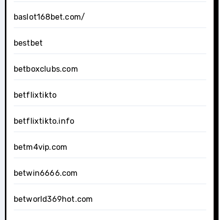
baslot168bet.com/
bestbet
betboxclubs.com
betflixtikto
betflixtikto.info
betm4vip.com
betwin6666.com
betworld369hot.com