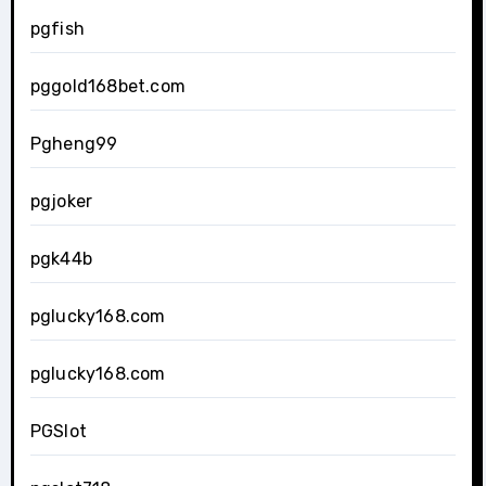
pgfish
pggold168bet.com
Pgheng99
pgjoker
pgk44b
pglucky168.com
pglucky168.com
PGSlot