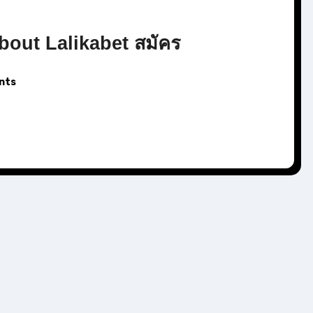
out Lalikabet สมัคร
nts