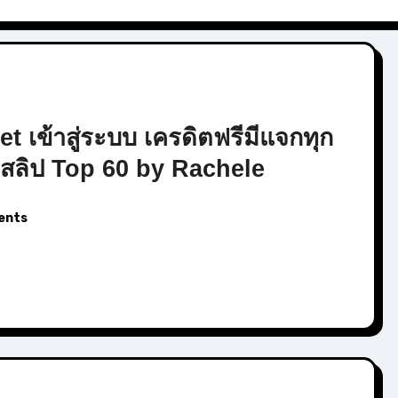
et เข้าสู่ระบบ เครดิตฟรีมีแจกทุก
้งสลิป Top 60 by Rachele
ents