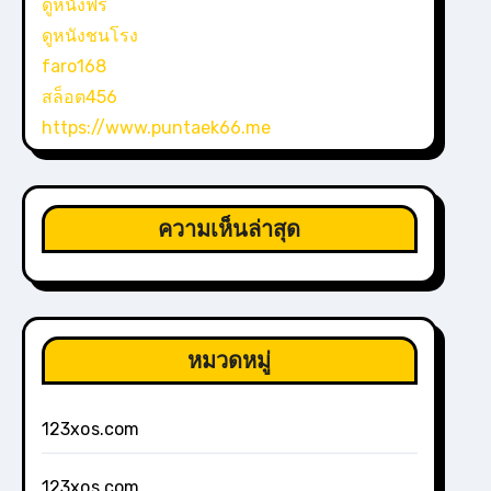
ดูหนังฟรี
ดูหนังชนโรง
faro168
สล็อต456
https://www.puntaek66.me
ความเห็นล่าสุด
หมวดหมู่
123xos.com
123xos.com