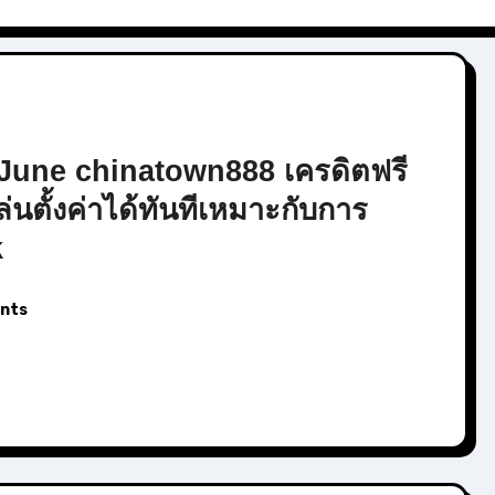
 June chinatown888 เครดิตฟรี
ตั้งค่าได้ทันทีเหมาะกับการ
k
nts