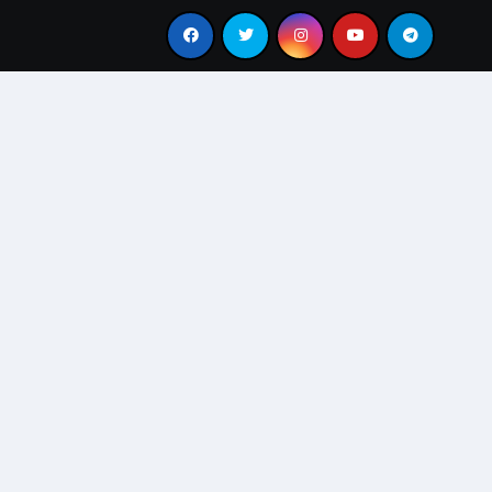
มัติ การันตี กำไรหลักแสน สล็อตเว็บตรง ห้ามพลาด โปรดีรออยู่