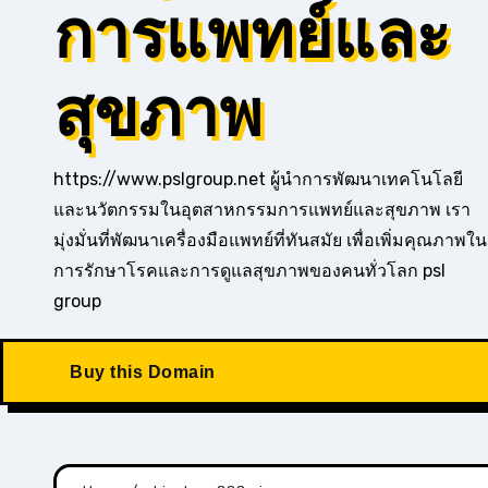
การแพทย์และ
สุขภาพ
https://www.pslgroup.net ผู้นำการพัฒนาเทคโนโลยี
และนวัตกรรมในอุตสาหกรรมการแพทย์และสุขภาพ เรา
มุ่งมั่นที่พัฒนาเครื่องมือแพทย์ที่ทันสมัย เพื่อเพิ่มคุณภาพใน
การรักษาโรคและการดูแลสุขภาพของคนทั่วโลก psl
group
Buy this Domain