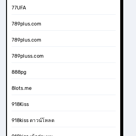
77UFA
789plus.com
789plus.com
789pluss.com
888pg
8lots.me
918Kiss
918kiss ดาวน์โหลด