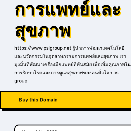
การแพทย์และ
สุขภาพ
https://www.pslgroup.net ผู้นำการพัฒนาเทคโนโลยี
และนวัตกรรมในอุตสาหกรรมการแพทย์และสุขภาพ เรา
มุ่งมั่นที่พัฒนาเครื่องมือแพทย์ที่ทันสมัย เพื่อเพิ่มคุณภาพใน
การรักษาโรคและการดูแลสุขภาพของคนทั่วโลก psl
group
Buy this Domain