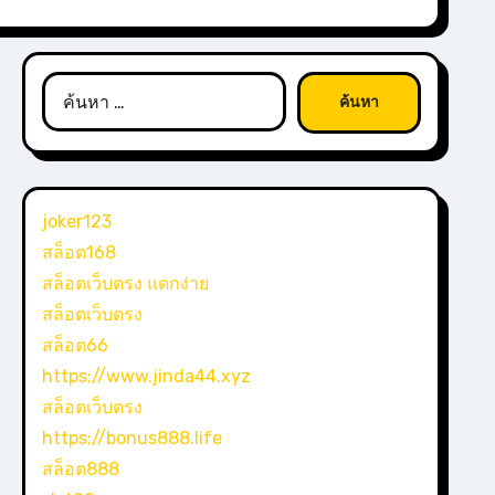
ค้นหา
สำหรับ:
joker123
สล็อต168
สล็อตเว็บตรง แตกง่าย
สล็อตเว็บตรง
สล็อต66
https://www.jinda44.xyz
สล็อตเว็บตรง
https://bonus888.life
สล็อต888