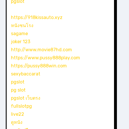
pgslot
https://918kissauto.xyz
หนังชนโรง
sagame
joker 123
http://www.movie87hd.com
https://www.pussy888play.com
https://pussy888win.com
sexybaccarat
pgslot
pg slot
pgslot เว็บตรง
fullslotpg
live22
ดูหนัง