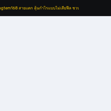
 สายแตก ลุ้นกำไรแบบไม่เสียฟีล ชวนเพื่อนรับ 100 ฝาก-ถอน อัต