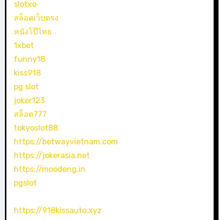
slotxo
สล็อตเว็บตรง
หนังโป๊ไทย
1xbet
funny18
kiss918
pg slot
joker123
สล็อต777
tokyoslot88
https://betwayvietnam.com
https://jokerasia.net
https://moodeng.in
pgslot
https://918kissauto.xyz