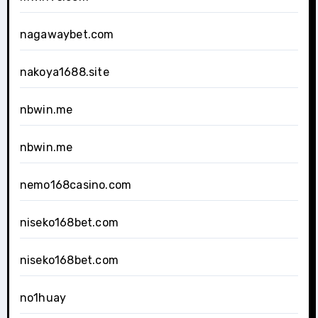
nagawaybet.com
nakoya1688.site
nbwin.me
nbwin.me
nemo168casino.com
niseko168bet.com
niseko168bet.com
no1huay