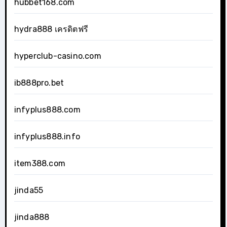
hubbet168.com
hydra888 เครดิตฟรี
hyperclub-casino.com
ib888pro.bet
infyplus888.com
infyplus888.info
item388.com
jinda55
jinda888