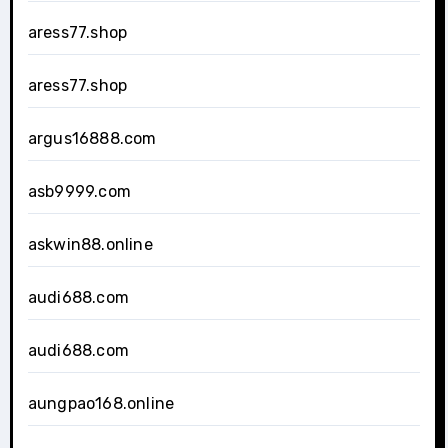
aress77.shop
aress77.shop
argus16888.com
asb9999.com
askwin88.online
audi688.com
audi688.com
aungpao168.online