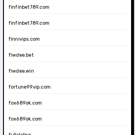
finfinbet789.com
finfinbet789.com
finnivips.com
fiwdee.bet
fiwdee.win
fortune99vip.com
fox689ok.com
fox689ok.com
fullslotpg