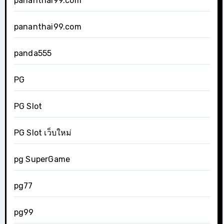
pananthai99.com
pananthai99.com
panda555
PG
PG Slot
PG Slot เว็บใหม่
pg SuperGame
pg77
pg99