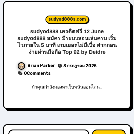
sudyod888s.com
sudyod888 เครดิตฟรี 12 June
sudyod888 สมัคร มีระบบสอนเล่นครบ เริ่ม
ไวภายใน 5 นาที เกมเยอะไม่มีเบื่อ ฝากถอน
ง่ายผ่านมือถือ Top 92 by Deidre
Brian Parker
3 กรกฎาคม 2025
0Comments
ถ้าคุณกำลังมองหาเว็บพนันออนไลน…
ค้นหา