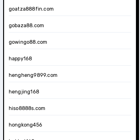
goatza888fin.com
gobaza88.com
gowingo88.com
happy168
hengheng9899.com
hengjing168
hiso8888s.com
hongkong456