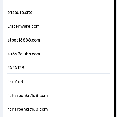
erisauto.site
Erstenware.com
etbet16888.com
eu369clubs.com
FAFA123
faro168
fcharoenkit168.com
fcharoenkit168.com