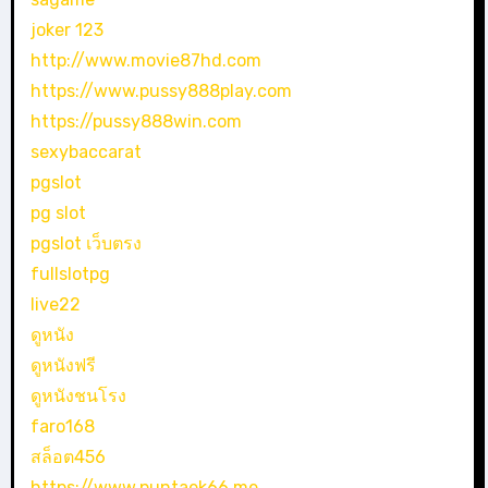
joker 123
http://www.movie87hd.com
https://www.pussy888play.com
https://pussy888win.com
sexybaccarat
pgslot
pg slot
pgslot เว็บตรง
fullslotpg
live22
ดูหนัง
ดูหนังฟรี
ดูหนังชนโรง
faro168
สล็อต456
https://www.puntaek66.me