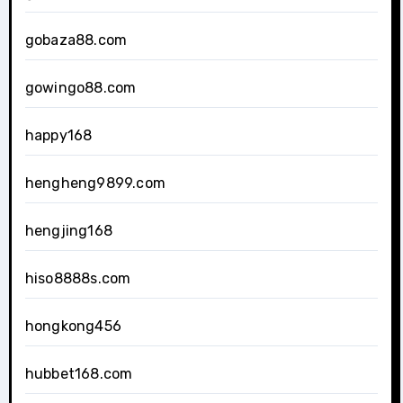
gobaza88.com
gowingo88.com
happy168
hengheng9899.com
hengjing168
hiso8888s.com
hongkong456
hubbet168.com