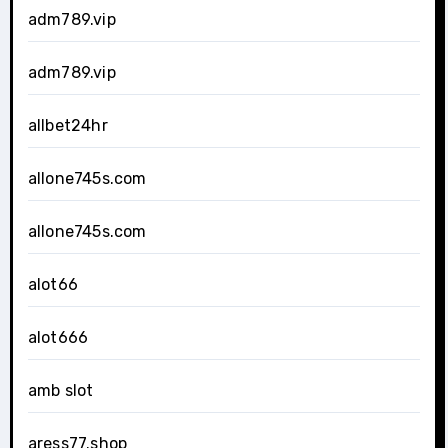
adm789.vip
adm789.vip
allbet24hr
allone745s.com
allone745s.com
alot66
alot666
amb slot
aress77.shop