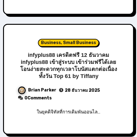
Business, Small Business
infyplus88 เครดิตฟรี 12 ธันวาคม
infyplus88 เข้าสู่ระบบ เข้าร่วมฟรีได้เลย
โอนง่ายสะดวกทุกเวลาโบนัสแตกต่อเนื่อง
ทั้งวัน Top 61 by Tiffany
Brian Parker
28 ธันวาคม 2025
0Comments
ในยุคดิจิทัลที่การเดิมพันออนไล…