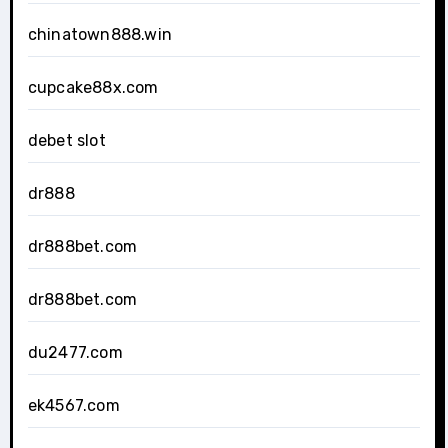
chinatown888.win
cupcake88x.com
debet slot
dr888
dr888bet.com
dr888bet.com
du2477.com
ek4567.com