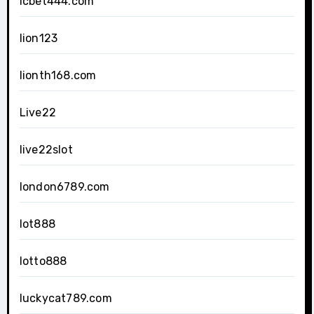
lcbet444.com
lion123
lionth168.com
Live22
live22slot
london6789.com
lot888
lotto888
luckycat789.com