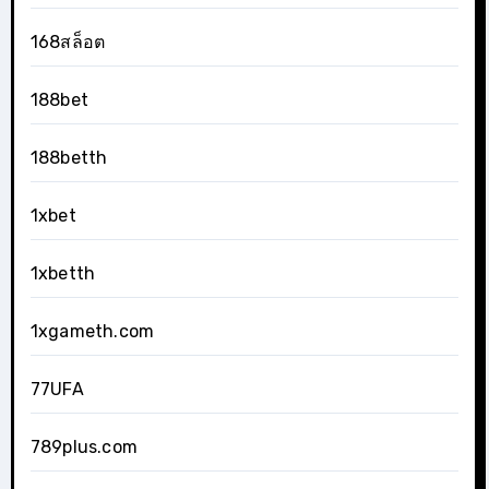
168สล็อต
188bet
188betth
1xbet
1xbetth
1xgameth.com
77UFA
789plus.com