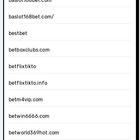
baslot168bet.com
baslot168bet.com/
bestbet
betboxclubs.com
betflixtikto
betflixtikto.info
betm4vip.com
betwin6666.com
betworld369hot.com