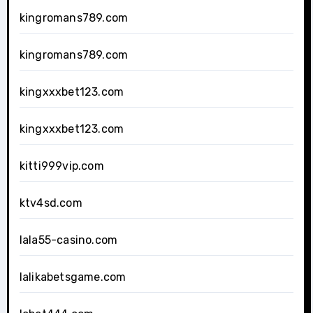
kingromans789.com
kingromans789.com
kingxxxbet123.com
kingxxxbet123.com
kitti999vip.com
ktv4sd.com
lala55-casino.com
lalikabetsgame.com