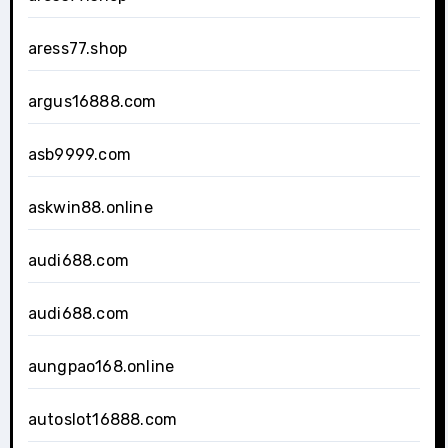
aress77.shop
argus16888.com
asb9999.com
askwin88.online
audi688.com
audi688.com
aungpao168.online
autoslot16888.com