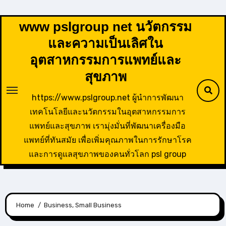
Skip
to
www pslgroup net นวัตกรรม
content
และความเป็นเลิศใน
อุตสาหกรรมการแพทย์และ
สุขภาพ
https://www.pslgroup.net ผู้นำการพัฒนา
เทคโนโลยีและนวัตกรรมในอุตสาหกรรมการ
แพทย์และสุขภาพ เรามุ่งมั่นที่พัฒนาเครื่องมือ
แพทย์ที่ทันสมัย เพื่อเพิ่มคุณภาพในการรักษาโรค
และการดูแลสุขภาพของคนทั่วโลก psl group
Home
Business, Small Business