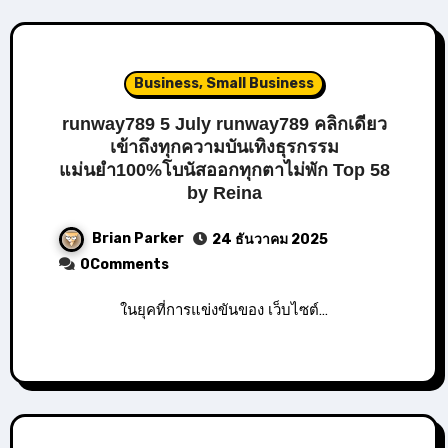
Business, Small Business
runway789 5 July runway789 คลิกเดียว
เข้าถึงทุกความบันเทิงธุรกรรม
แม่นยำ100%โบนัสออกทุกตาไม่พัก Top 58
by Reina
Brian Parker
24 ธันวาคม 2025
0Comments
ในยุคที่การแข่งขันของ เว็บไซต์…