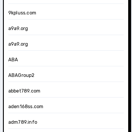
9kpluss.com
a9a9.org
a9a9.org
ABA
ABAGroup2
abbet789.com
aden168ss.com
adm789.info