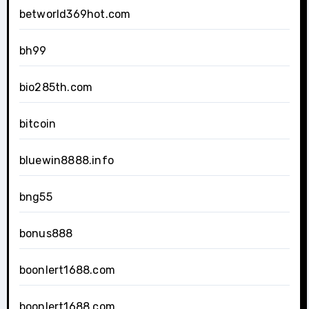
betworld369hot.com
bh99
bio285th.com
bitcoin
bluewin8888.info
bng55
bonus888
boonlert1688.com
boonlert1688.com