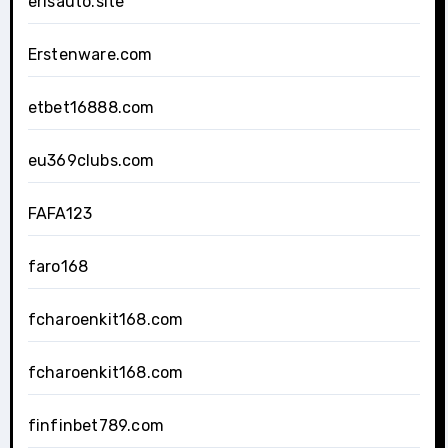
erisauto.site
Erstenware.com
etbet16888.com
eu369clubs.com
FAFA123
faro168
fcharoenkit168.com
fcharoenkit168.com
finfinbet789.com