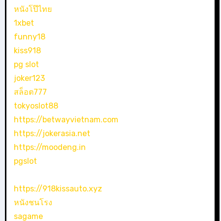
หนังโป๊ไทย
1xbet
funny18
kiss918
pg slot
joker123
สล็อต777
tokyoslot88
https://betwayvietnam.com
https://jokerasia.net
https://moodeng.in
pgslot
https://918kissauto.xyz
หนังชนโรง
sagame