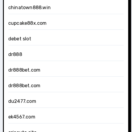
chinatown888.win
cupcake88x.com
debet slot
dr888
dr888bet.com
dr888bet.com
du2477.com
ek4567.com