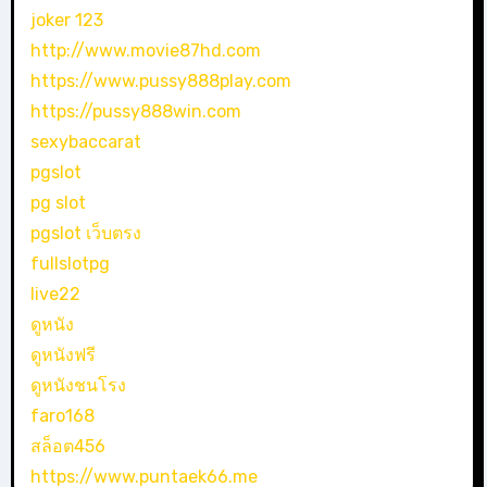
joker 123
http://www.movie87hd.com
https://www.pussy888play.com
https://pussy888win.com
sexybaccarat
pgslot
pg slot
pgslot เว็บตรง
fullslotpg
live22
ดูหนัง
ดูหนังฟรี
ดูหนังชนโรง
faro168
สล็อต456
https://www.puntaek66.me