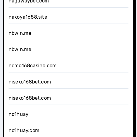
nagawaybet.com
nakoya1688.site
nbwin.me
nbwin.me
nemo168casino.com
niseko168bet.com
niseko168bet.com
no1huay
no1huay.com