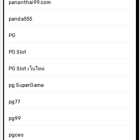
pananthai99.com
panda555
PG
PG Slot
PG Slot เว็บใหม่
pg SuperGame
pg77
pg99
pgceo