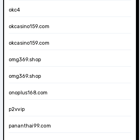
okc4
okcasino159.com
okcasino159.com
omg369.shop
omg369.shop
onoplus168.com
p2vvip
pananthai99.com