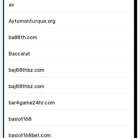
av
Aytomonturque.org
ba88th.com
Baccarat
baj88thbz.com
baj88thbz.com
bar4game24hr.com
baslot168
baslot168bet.com