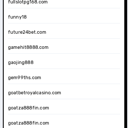
fullslotpg168.com
funny18
future24bet.com
gamehit8888.com
gaojing888
gem99ths.com
goatbetroyalcasino.com
goatza888fin.com
goatza888fin.com