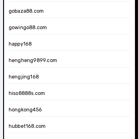
gobaza88.com
gowingo88.com
happy168
hengheng9899.com
hengjing168
hiso8888s.com
hongkong456
hubbet168.com