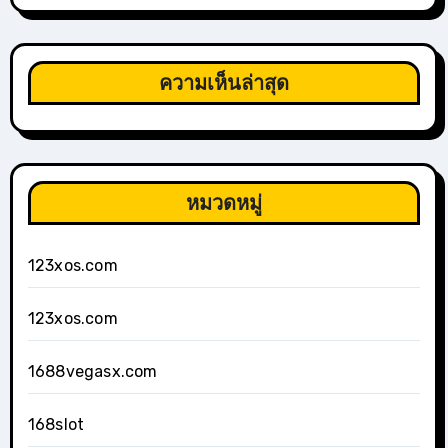
ความเห็นล่าสุด
หมวดหมู่
123xos.com
123xos.com
1688vegasx.com
168slot