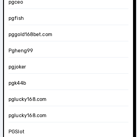
pgceo
pgfish
pggold168bet.com
Pgheng99
pgjoker
pgk44b
pglucky168.com
pglucky168.com
PGSlot