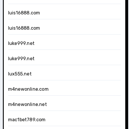
luis16888.com
luis16888.com
luke999.net
luke999.net
lux555.net
m4newonline.com
m4newonline.net
mac1bet789.com