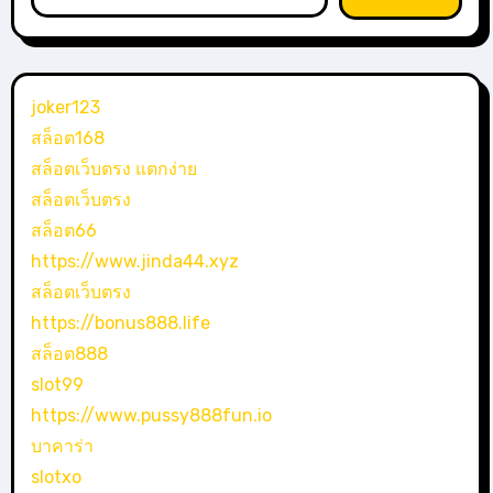
สำหรับ:
joker123
สล็อต168
สล็อตเว็บตรง แตกง่าย
สล็อตเว็บตรง
สล็อต66
https://www.jinda44.xyz
สล็อตเว็บตรง
https://bonus888.life
สล็อต888
slot99
https://www.pussy888fun.io
บาคาร่า
slotxo