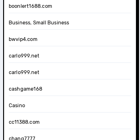
boonlert1688.com
Business, Small Business
bwvip4.com
carlo999.net
carlo999.net
cashgame168
Casino
cc11388.com
chang7777