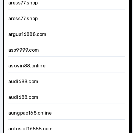
aress77.shop
aress77.shop
argus16888.com
asb9999.com
askwin88.online
audi688.com
audi688.com
aungpao168.online
autoslot16888.com