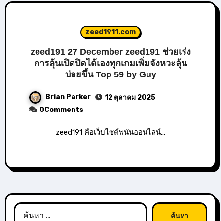
zeed1911.com
zeed191 27 December zeed191 ช่วยเร่ง
การลุ้นเปิดปิดได้เองทุกเกมเพิ่มจังหวะลุ้น
บ่อยขึ้น Top 59 by Guy
Brian Parker
12 ตุลาคม 2025
0Comments
zeed191 คือเว็บไซต์พนันออนไลน์…
ค้นหา