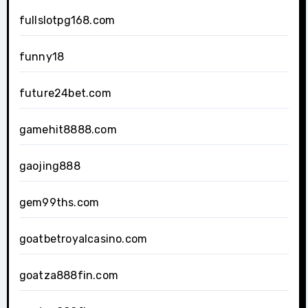
fullslotpg168.com
funny18
future24bet.com
gamehit8888.com
gaojing888
gem99ths.com
goatbetroyalcasino.com
goatza888fin.com