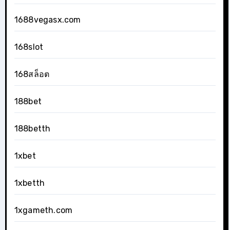
1688vegasx.com
168slot
168สล็อต
188bet
188betth
1xbet
1xbetth
1xgameth.com