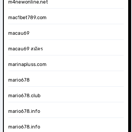
m4newonline.net
mac1bet789.com
macau69
macau69 สมัคร
marinapluss.com
mario678
mario678.club
mario678.info
mario678.info