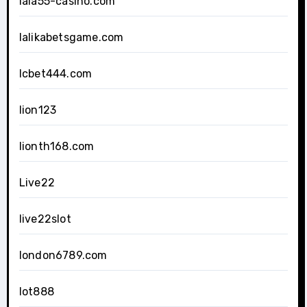
lala55-casino.com
lalikabetsgame.com
lcbet444.com
lion123
lionth168.com
Live22
live22slot
london6789.com
lot888