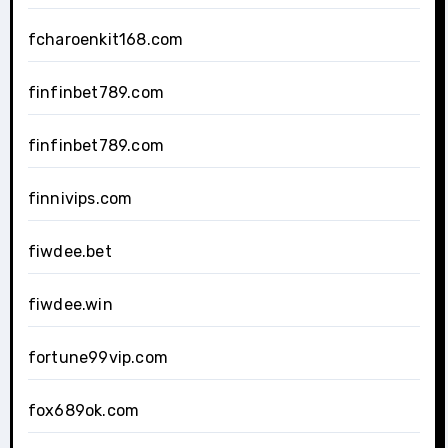
fcharoenkit168.com
finfinbet789.com
finfinbet789.com
finnivips.com
fiwdee.bet
fiwdee.win
fortune99vip.com
fox689ok.com