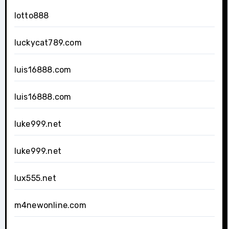
lotto888
luckycat789.com
luis16888.com
luis16888.com
luke999.net
luke999.net
lux555.net
m4newonline.com