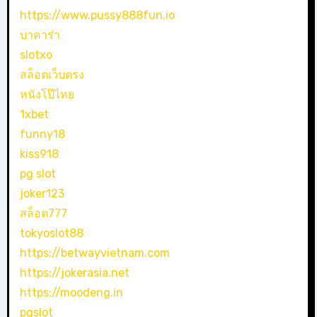
https://www.pussy888fun.io
บาคาร่า
slotxo
สล็อตเว็บตรง
หนังโป๊ไทย
1xbet
funny18
kiss918
pg slot
joker123
สล็อต777
tokyoslot88
https://betwayvietnam.com
https://jokerasia.net
https://moodeng.in
pgslot