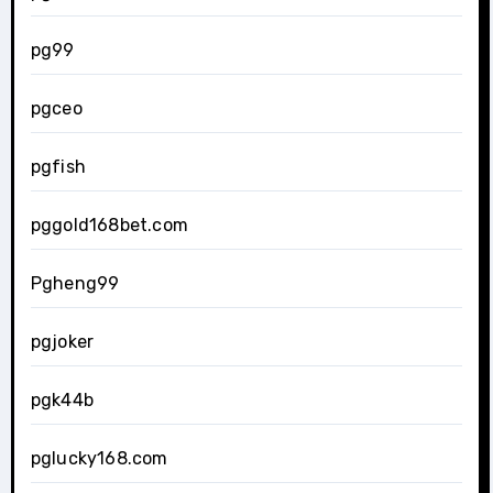
pg99
pgceo
pgfish
pggold168bet.com
Pgheng99
pgjoker
pgk44b
pglucky168.com