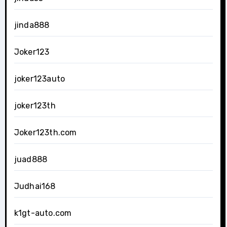
jinda888
Joker123
joker123auto
joker123th
Joker123th.com
juad888
Judhai168
k1gt-auto.com