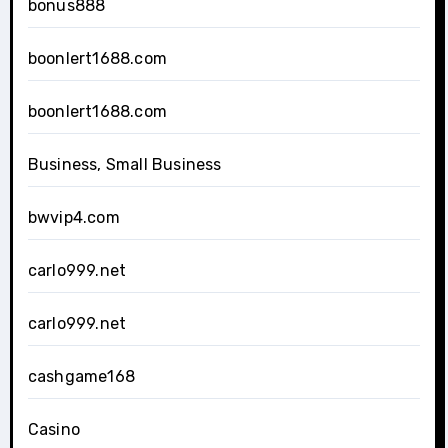
bonus888
boonlert1688.com
boonlert1688.com
Business, Small Business
bwvip4.com
carlo999.net
carlo999.net
cashgame168
Casino