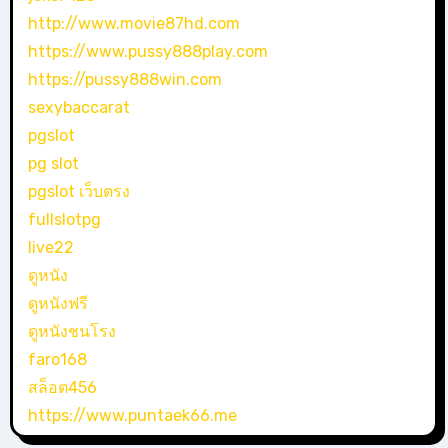
http://www.movie87hd.com
https://www.pussy888play.com
https://pussy888win.com
sexybaccarat
pgslot
pg slot
pgslot เว็บตรง
fullslotpg
live22
ดูหนัง
ดูหนังฟรี
ดูหนังชนโรง
faro168
สล็อต456
https://www.puntaek66.me