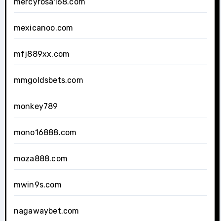
mercyrosa168.com
mexicanoo.com
mfj889xx.com
mmgoldsbets.com
monkey789
mono16888.com
moza888.com
mwin9s.com
nagawaybet.com