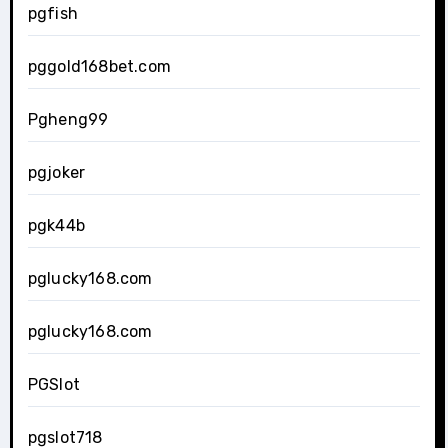
pgfish
pggold168bet.com
Pgheng99
pgjoker
pgk44b
pglucky168.com
pglucky168.com
PGSlot
pgslot718