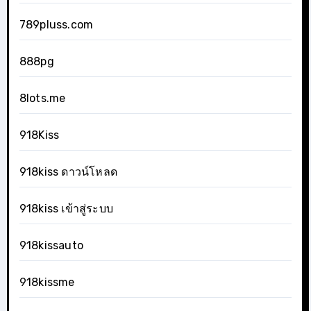
789pluss.com
888pg
8lots.me
918Kiss
918kiss ดาวน์โหลด
918kiss เข้าสู่ระบบ
918kissauto
918kissme