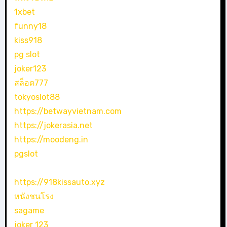
1xbet
funny18
kiss918
pg slot
joker123
สล็อต777
tokyoslot88
https://betwayvietnam.com
https://jokerasia.net
https://moodeng.in
pgslot
https://918kissauto.xyz
หนังชนโรง
sagame
joker 123