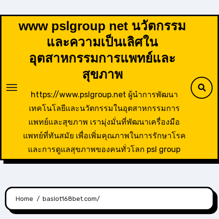
Skip
to
www pslgroup net นวัตกรรม
content
และความเป็นเลิศใน
อุตสาหกรรมการแพทย์และ
สุขภาพ
https://www.pslgroup.net ผู้นำการพัฒนา
เทคโนโลยีและนวัตกรรมในอุตสาหกรรมการ
แพทย์และสุขภาพ เรามุ่งมั่นที่พัฒนาเครื่องมือ
แพทย์ที่ทันสมัย เพื่อเพิ่มคุณภาพในการรักษาโรค
และการดูแลสุขภาพของคนทั่วโลก psl group
Home
baslot168bet.com/