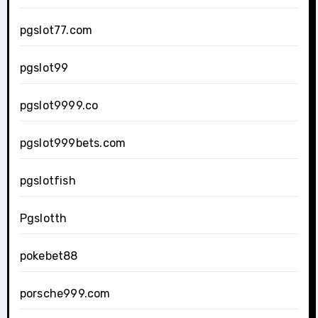
pgslot77.com
pgslot99
pgslot9999.co
pgslot999bets.com
pgslotfish
Pgslotth
pokebet88
porsche999.com