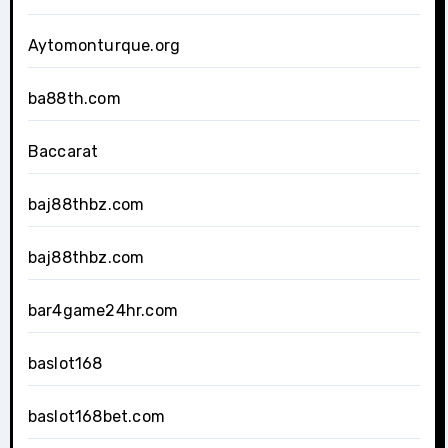
Aytomonturque.org
ba88th.com
Baccarat
baj88thbz.com
baj88thbz.com
bar4game24hr.com
baslot168
baslot168bet.com