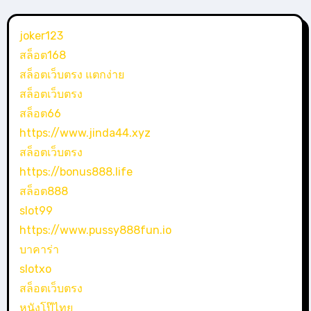
joker123
สล็อต168
สล็อตเว็บตรง แตกง่าย
สล็อตเว็บตรง
สล็อต66
https://www.jinda44.xyz
สล็อตเว็บตรง
https://bonus888.life
สล็อต888
slot99
https://www.pussy888fun.io
บาคาร่า
slotxo
สล็อตเว็บตรง
หนังโป๊ไทย