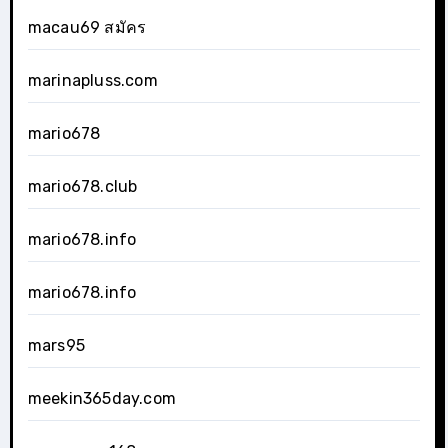
macau69 สมัคร
marinapluss.com
mario678
mario678.club
mario678.info
mario678.info
mars95
meekin365day.com