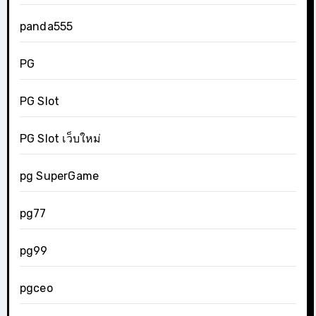
panda555
PG
PG Slot
PG Slot เว็บใหม่
pg SuperGame
pg77
pg99
pgceo