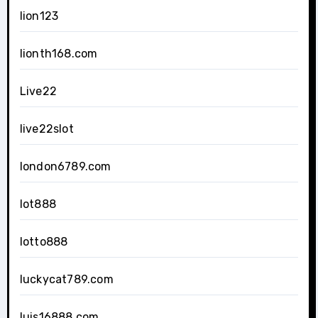
lion123
lionth168.com
Live22
live22slot
london6789.com
lot888
lotto888
luckycat789.com
luis16888.com