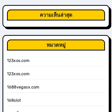
ความเห็นล่าสุด
หมวดหมู่
123xos.com
123xos.com
1688vegasx.com
168slot