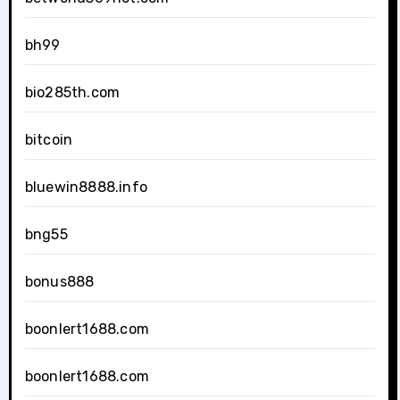
bh99
bio285th.com
bitcoin
bluewin8888.info
bng55
bonus888
boonlert1688.com
boonlert1688.com