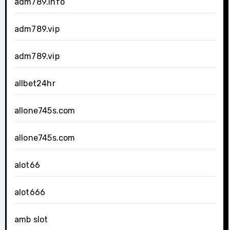
adm789.info
adm789.vip
adm789.vip
allbet24hr
allone745s.com
allone745s.com
alot66
alot666
amb slot