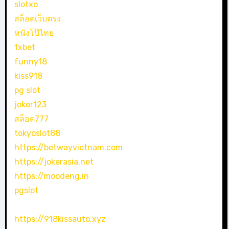
slotxo
สล็อตเว็บตรง
หนังโป๊ไทย
1xbet
funny18
kiss918
pg slot
joker123
สล็อต777
tokyoslot88
https://betwayvietnam.com
https://jokerasia.net
https://moodeng.in
pgslot
https://918kissauto.xyz