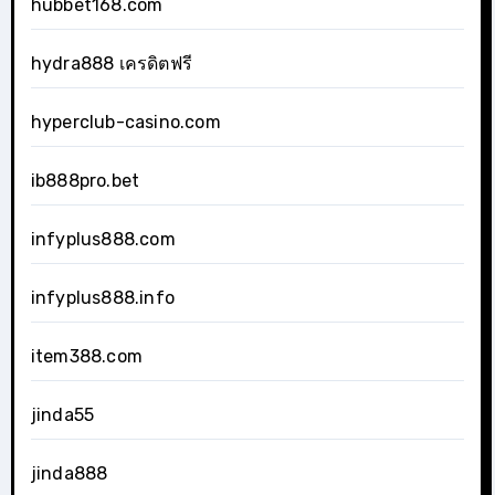
hubbet168.com
hydra888 เครดิตฟรี
hyperclub-casino.com
ib888pro.bet
infyplus888.com
infyplus888.info
item388.com
jinda55
jinda888