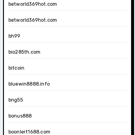
betworld369hot.com
betworld369hot.com
bh99
bio285th.com
bitcoin
bluewin8888.info
bng55
bonus888
boonlert1688.com