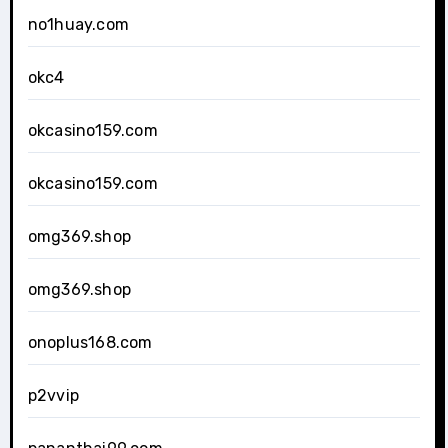
no1huay.com
okc4
okcasino159.com
okcasino159.com
omg369.shop
omg369.shop
onoplus168.com
p2vvip