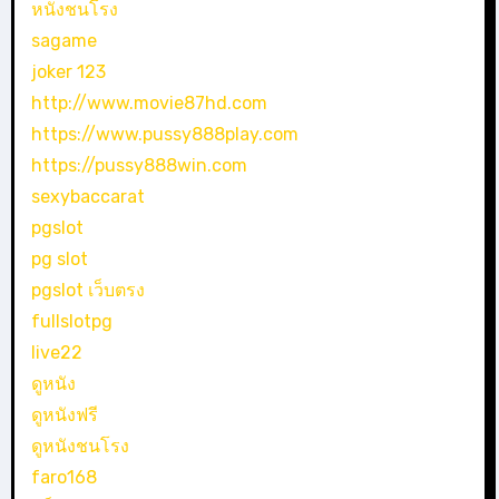
หนังชนโรง
sagame
joker 123
http://www.movie87hd.com
https://www.pussy888play.com
https://pussy888win.com
sexybaccarat
pgslot
pg slot
pgslot เว็บตรง
fullslotpg
live22
ดูหนัง
ดูหนังฟรี
ดูหนังชนโรง
faro168