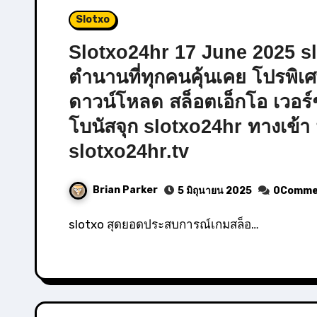
Slotxo
Slotxo24hr 17 June 2025 sl
ตำนานที่ทุกคนคุ้นเคย โปรพิเ
ดาวน์โหลด สล็อตเอ็กโอ เวอร์ช
โบนัสจุก slotxo24hr ทางเข้า
slotxo24hr.tv
Brian Parker
5 มิถุนายน 2025
0Comme
slotxo สุดยอดประสบการณ์เกมสล็อ…