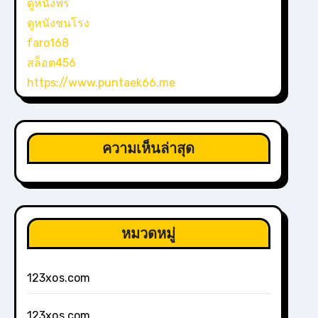
ดูหนังฟรี
ดูหนังชนโรง
faro168
สล็อต456
https://www.puntaek66.me
ความเห็นล่าสุด
หมวดหมู่
123xos.com
123xos.com