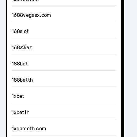
1688vegasx.com
168slot
168สล็อต
188bet
188betth
1xbet
1xbetth
1xgameth.com