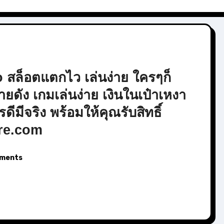
 สล็อตแตกไว เล่นง่าย ใครๆก็
ยดัง เกมเล่นง่าย เงินในเป๋าเหงา
ีมีจริง พร้อมให้คุณรับสิทธิ์
hre.com
ments