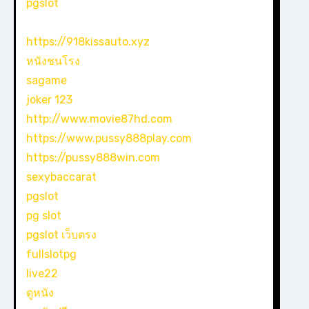
pgslot
https://918kissauto.xyz
หนังชนโรง
sagame
joker 123
http://www.movie87hd.com
https://www.pussy888play.com
https://pussy888win.com
sexybaccarat
pgslot
pg slot
pgslot เว็บตรง
fullslotpg
live22
ดูหนัง