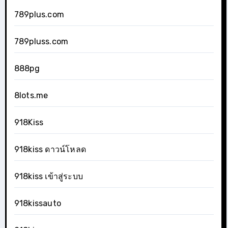
789plus.com
789pluss.com
888pg
8lots.me
918Kiss
918kiss ดาวน์โหลด
918kiss เข้าสู่ระบบ
918kissauto