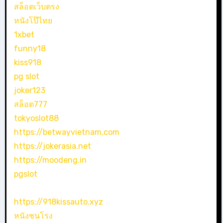
สล็อตเว็บตรง
หนังโป๊ไทย
1xbet
funny18
kiss918
pg slot
joker123
สล็อต777
tokyoslot88
https://betwayvietnam.com
https://jokerasia.net
https://moodeng.in
pgslot
https://918kissauto.xyz
หนังชนโรง