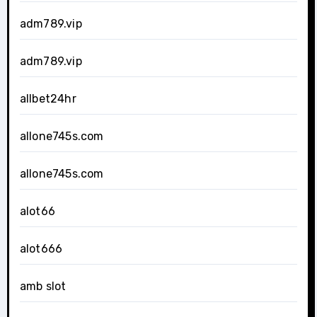
adm789.vip
adm789.vip
allbet24hr
allone745s.com
allone745s.com
alot66
alot666
amb slot