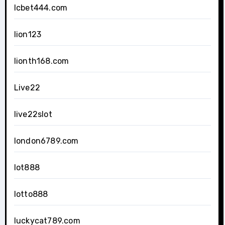
lcbet444.com
lion123
lionth168.com
Live22
live22slot
london6789.com
lot888
lotto888
luckycat789.com