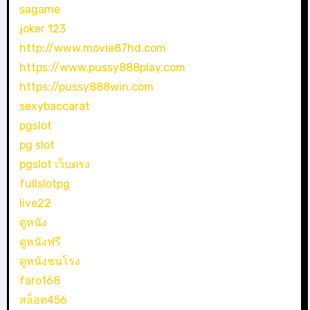
sagame
joker 123
http://www.movie87hd.com
https://www.pussy888play.com
https://pussy888win.com
sexybaccarat
pgslot
pg slot
pgslot เว็บตรง
fullslotpg
live22
ดูหนัง
ดูหนังฟรี
ดูหนังชนโรง
faro168
สล็อต456