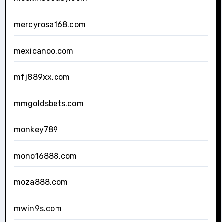
mercyrosa168.com
mexicanoo.com
mfj889xx.com
mmgoldsbets.com
monkey789
mono16888.com
moza888.com
mwin9s.com