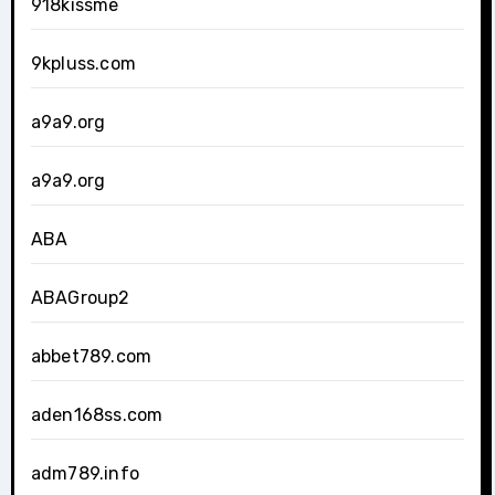
918kissme
9kpluss.com
a9a9.org
a9a9.org
ABA
ABAGroup2
abbet789.com
aden168ss.com
adm789.info