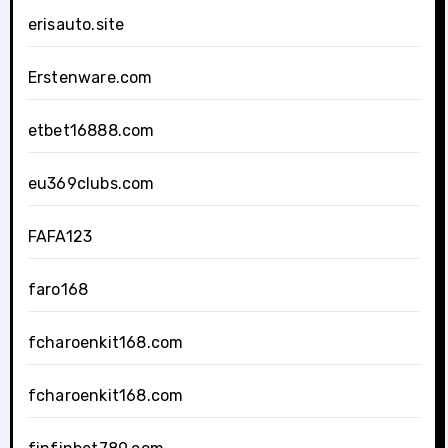
erisauto.site
Erstenware.com
etbet16888.com
eu369clubs.com
FAFA123
faro168
fcharoenkit168.com
fcharoenkit168.com