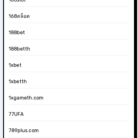
168สล็อต
188bet
188betth
1xbet
1xbetth
1xgameth.com
77UFA
789plus.com