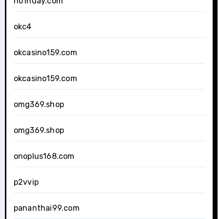
no1huay.com
okc4
okcasino159.com
okcasino159.com
omg369.shop
omg369.shop
onoplus168.com
p2vvip
pananthai99.com