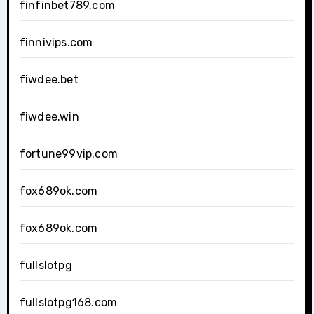
finfinbet789.com
finnivips.com
fiwdee.bet
fiwdee.win
fortune99vip.com
fox689ok.com
fox689ok.com
fullslotpg
fullslotpg168.com