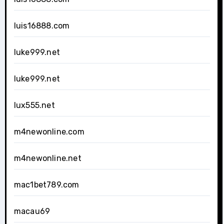
luis16888.com
luke999.net
luke999.net
lux555.net
m4newonline.com
m4newonline.net
mac1bet789.com
macau69