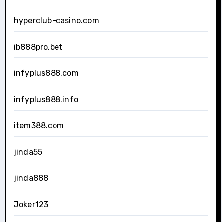
hyperclub-casino.com
ib888pro.bet
infyplus888.com
infyplus888.info
item388.com
jinda55
jinda888
Joker123