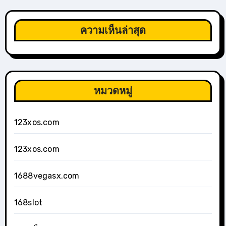
ความเห็นล่าสุด
หมวดหมู่
123xos.com
123xos.com
1688vegasx.com
168slot