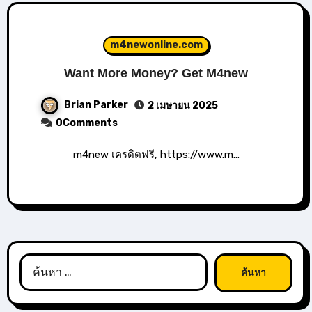
m4newonline.com
Want More Money? Get M4new
Brian Parker
2 เมษายน 2025
0Comments
m4new เครดิตฟรี, https://www.m…
ค้นหา
สำหรับ: