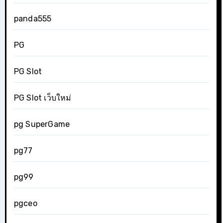
panda555
PG
PG Slot
PG Slot เว็บใหม่
pg SuperGame
pg77
pg99
pgceo