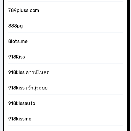
789pluss.com
888pg
8lots.me
918Kiss
918kiss ดาวน์โหลด
918kiss เข้าสู่ระบบ
918kissauto
918kissme