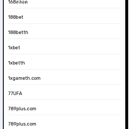
168สล็อต
188bet
188betth
1xbet
1xbetth
1xgameth.com
77UFA
789plus.com
789plus.com