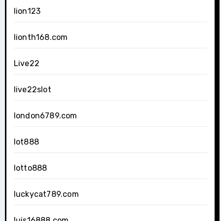
lion123
lionth168.com
Live22
live22slot
london6789.com
lot888
lotto888
luckycat789.com
luis16888.com