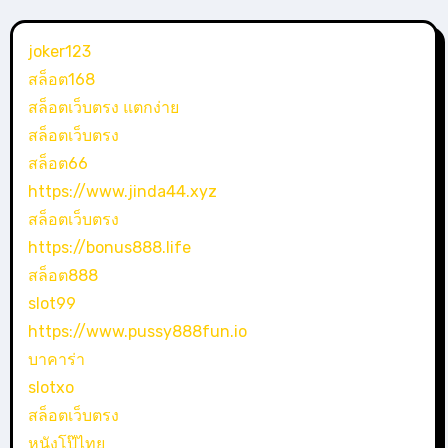
joker123
สล็อต168
สล็อตเว็บตรง แตกง่าย
สล็อตเว็บตรง
สล็อต66
https://www.jinda44.xyz
สล็อตเว็บตรง
https://bonus888.life
สล็อต888
slot99
https://www.pussy888fun.io
บาคาร่า
slotxo
สล็อตเว็บตรง
หนังโป๊ไทย