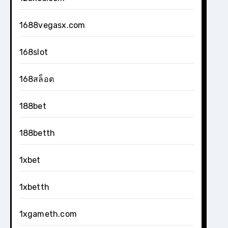
1688vegasx.com
168slot
168สล็อต
188bet
188betth
1xbet
1xbetth
1xgameth.com