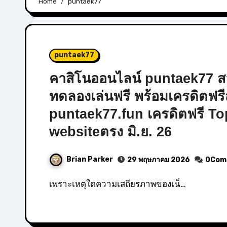
Home
puntaek77
puntaek77
คาสิโนออนไลน์ puntaek77 สล
ทดลองเล่นฟรี พร้อมเครดิตฟรี
puntaek77.fun เครดิตฟรี To
websiteตรง มิ.ย. 26
Brian Parker
29 พฤษภาคม 2026
0Com
เพราะเหตุใดความเสถียรภาพของเน็…