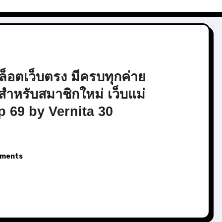
็อตเว็บตรง มีครบทุกค่าย
สำหรับสมาชิกใหม่ เว็บแม่
p 69 by Vernita 30
ments