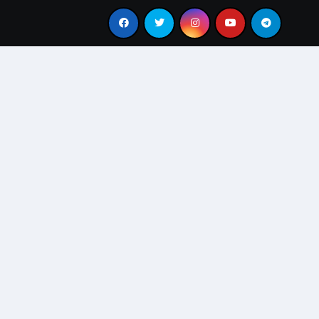
นมัติ การันตี กำไรหลักแสน สล็อตเว็บตรง ห้ามพลาด โปรดีรออยู