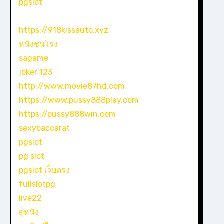
pgslot
https://918kissauto.xyz
หนังชนโรง
sagame
joker 123
http://www.movie87hd.com
https://www.pussy888play.com
https://pussy888win.com
sexybaccarat
pgslot
pg slot
pgslot เว็บตรง
fullslotpg
live22
ดูหนัง