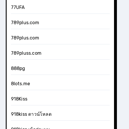
77UFA
789plus.com
789plus.com
789pluss.com
888pg
8lots.me
918Kiss
918kiss ดาวน์โหลด