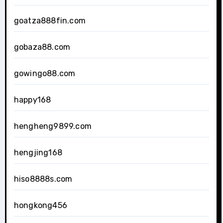
goatza888fin.com
gobaza88.com
gowingo88.com
happy168
hengheng9899.com
hengjing168
hiso8888s.com
hongkong456