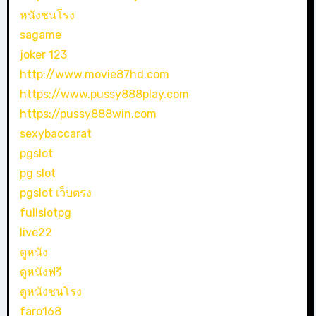
หนังชนโรง
sagame
joker 123
http://www.movie87hd.com
https://www.pussy888play.com
https://pussy888win.com
sexybaccarat
pgslot
pg slot
pgslot เว็บตรง
fullslotpg
live22
ดูหนัง
ดูหนังฟรี
ดูหนังชนโรง
faro168