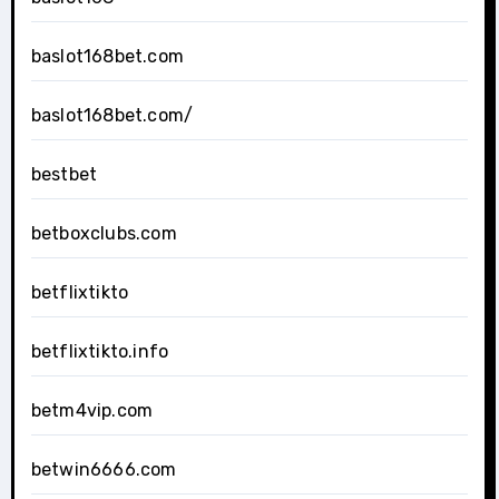
baslot168bet.com
baslot168bet.com/
bestbet
betboxclubs.com
betflixtikto
betflixtikto.info
betm4vip.com
betwin6666.com