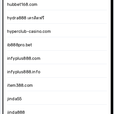
hubbet168.com
hydra888 เครดิตฟรี
hyperclub-casino.com
ib888pro.bet
infyplus888.com
infyplus888.info
item388.com
jinda55
jinda888