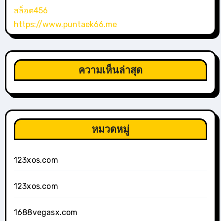
สล็อต456
https://www.puntaek66.me
ความเห็นล่าสุด
หมวดหมู่
123xos.com
123xos.com
1688vegasx.com