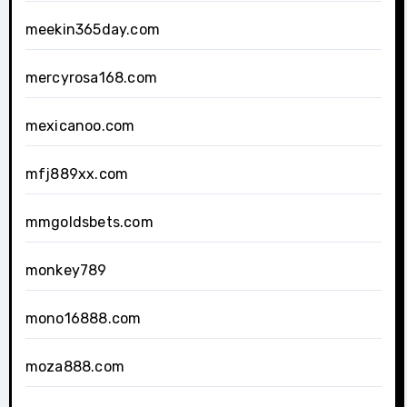
meekin365day.com
mercyrosa168.com
mexicanoo.com
mfj889xx.com
mmgoldsbets.com
monkey789
mono16888.com
moza888.com