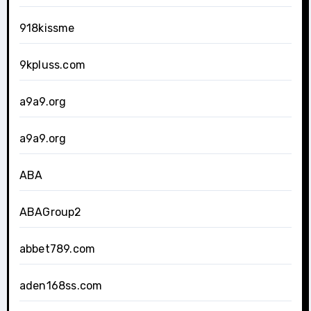
918kissme
9kpluss.com
a9a9.org
a9a9.org
ABA
ABAGroup2
abbet789.com
aden168ss.com