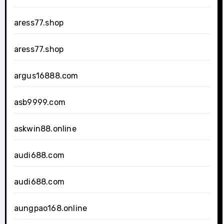
aress77.shop
aress77.shop
argus16888.com
asb9999.com
askwin88.online
audi688.com
audi688.com
aungpao168.online