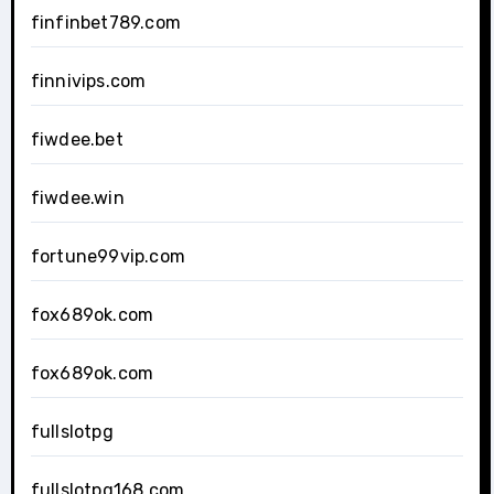
finfinbet789.com
finnivips.com
fiwdee.bet
fiwdee.win
fortune99vip.com
fox689ok.com
fox689ok.com
fullslotpg
fullslotpg168.com