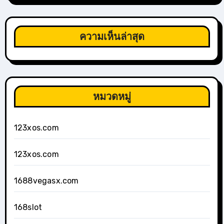
ความเห็นล่าสุด
หมวดหมู่
123xos.com
123xos.com
1688vegasx.com
168slot