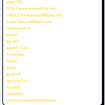
joker 123
http://www.movie87hd.com
https://www.pussy888play.com
https://pussy888win.com
sexybaccarat
pgslot
pg slot
pgslot เว็บตรง
fullslotpg
live22
ดูหนัง
ดูหนังฟรี
ดูหนังชนโรง
faro168
สล็อต456
https://www.puntaek66.me