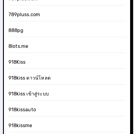
789pluss.com
888pg
8lots.me
918Kiss
918kiss ดาวน์โหลด
918kiss เข้าสู่ระบบ
918kissauto
918kissme