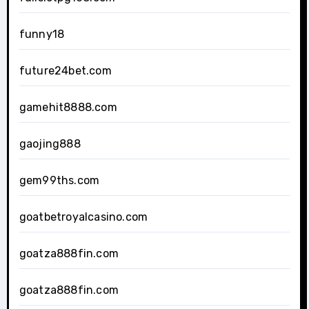
funny18
future24bet.com
gamehit8888.com
gaojing888
gem99ths.com
goatbetroyalcasino.com
goatza888fin.com
goatza888fin.com