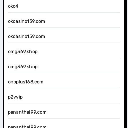
okc4
okcasino159.com
okcasino159.com
omg369.shop
omg369.shop
onoplus168.com
p2vvip
pananthai99.com
pananthai99.com