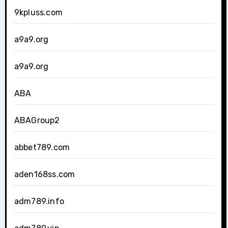
9kpluss.com
a9a9.org
a9a9.org
ABA
ABAGroup2
abbet789.com
aden168ss.com
adm789.info