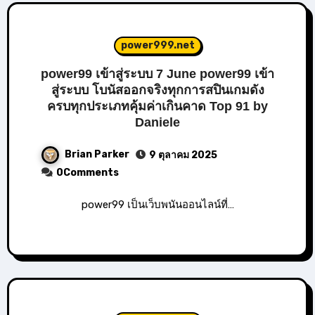
power999.net
power99 เข้าสู่ระบบ 7 June power99 เข้า
สู่ระบบ โบนัสออกจริงทุกการสปินเกมดัง
ครบทุกประเภทคุ้มค่าเกินคาด Top 91 by
Daniele
Brian Parker
9 ตุลาคม 2025
0Comments
power99 เป็นเว็บพนันออนไลน์ที่…