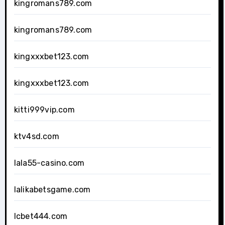
kingromans789.com
kingromans789.com
kingxxxbet123.com
kingxxxbet123.com
kitti999vip.com
ktv4sd.com
lala55-casino.com
lalikabetsgame.com
lcbet444.com