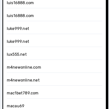
luis16888.com
luis16888.com
luke999.net
luke999.net
lux555.net
m4newonline.com
m4newonline.net
mac1bet789.com
macau69