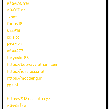
สล็อตเว็บตรง
หนังโป๊ไทย
1xbet
funny18
kiss918
pg slot
joker123
สล็อต777
tokyoslot88
https://betwayvietnam.com
https://jokerasia.net
https://moodeng.in
pgslot
https://918kissauto.xyz
หนังชนโรง