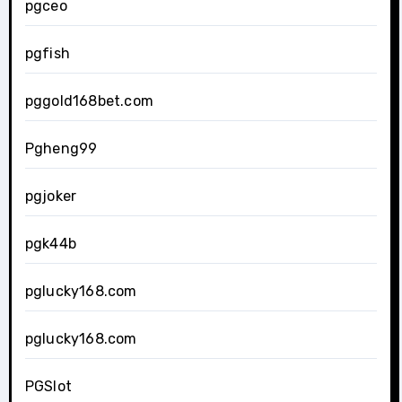
pgceo
pgfish
pggold168bet.com
Pgheng99
pgjoker
pgk44b
pglucky168.com
pglucky168.com
PGSlot