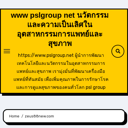
Skip
to
www pslgroup net นวัตกรรม
content
และความเป็นเลิศใน
อุตสาหกรรมการแพทย์และ
สุขภาพ
https://www.pslgroup.net ผู้นำการพัฒนา
เทคโนโลยีและนวัตกรรมในอุตสาหกรรมการ
แพทย์และสุขภาพ เรามุ่งมั่นที่พัฒนาเครื่องมือ
แพทย์ที่ทันสมัย เพื่อเพิ่มคุณภาพในการรักษาโรค
และการดูแลสุขภาพของคนทั่วโลก psl group
Home
zeus88new.com