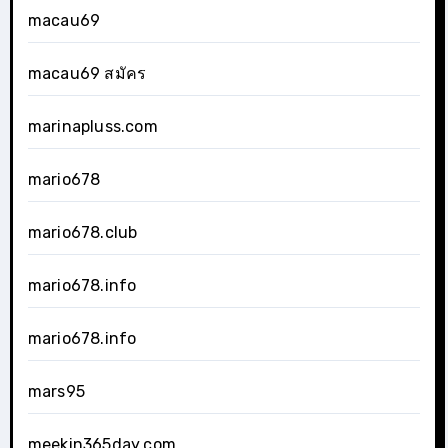
macau69
macau69 สมัคร
marinapluss.com
mario678
mario678.club
mario678.info
mario678.info
mars95
meekin365day.com