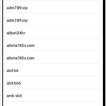
adm789.vip
adm789.vip
allbet24hr
allone745s.com
allone745s.com
alot66
alot666
amb slot