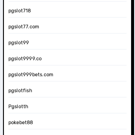
pgslot718
pgslot77.com
pgslot99
pgslot9999.co
pgslot999bets.com
pgslotfish
Pgslotth
pokebet88