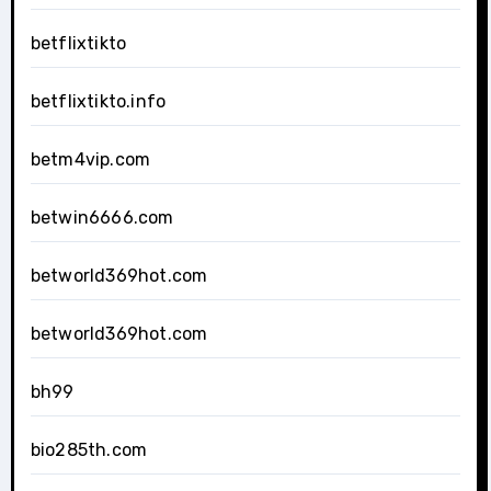
betflixtikto
betflixtikto.info
betm4vip.com
betwin6666.com
betworld369hot.com
betworld369hot.com
bh99
bio285th.com