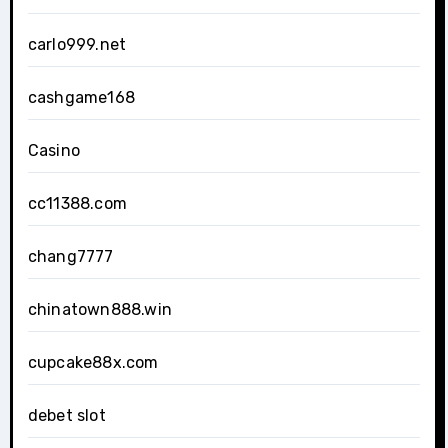
carlo999.net
cashgame168
Casino
cc11388.com
chang7777
chinatown888.win
cupcake88x.com
debet slot