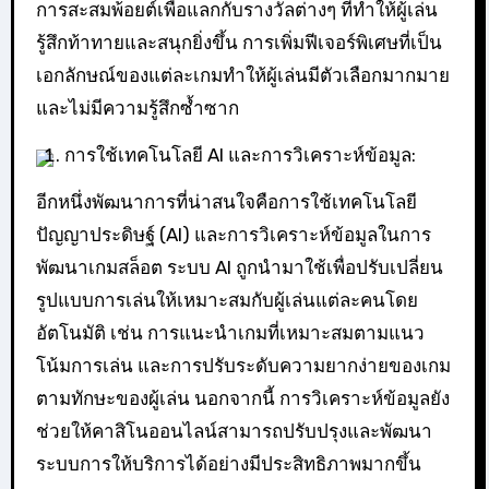
การสะสมพ้อยต์เพื่อแลกกับรางวัลต่างๆ ที่ทำให้ผู้เล่น
รู้สึกท้าทายและสนุกยิ่งขึ้น การเพิ่มฟีเจอร์พิเศษที่เป็น
เอกลักษณ์ของแต่ละเกมทำให้ผู้เล่นมีตัวเลือกมากมาย
และไม่มีความรู้สึกซ้ำซาก
การใช้เทคโนโลยี AI และการวิเคราะห์ข้อมูล:
อีกหนึ่งพัฒนาการที่น่าสนใจคือการใช้เทคโนโลยี
ปัญญาประดิษฐ์ (AI) และการวิเคราะห์ข้อมูลในการ
พัฒนาเกมสล็อต ระบบ AI ถูกนำมาใช้เพื่อปรับเปลี่ยน
รูปแบบการเล่นให้เหมาะสมกับผู้เล่นแต่ละคนโดย
อัตโนมัติ เช่น การแนะนำเกมที่เหมาะสมตามแนว
โน้มการเล่น และการปรับระดับความยากง่ายของเกม
ตามทักษะของผู้เล่น นอกจากนี้ การวิเคราะห์ข้อมูลยัง
ช่วยให้คาสิโนออนไลน์สามารถปรับปรุงและพัฒนา
ระบบการให้บริการได้อย่างมีประสิทธิภาพมากขึ้น