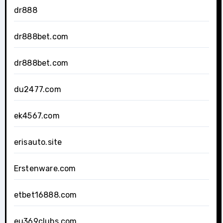
dr888
dr888bet.com
dr888bet.com
du2477.com
ek4567.com
erisauto.site
Erstenware.com
etbet16888.com
eu369clubs.com