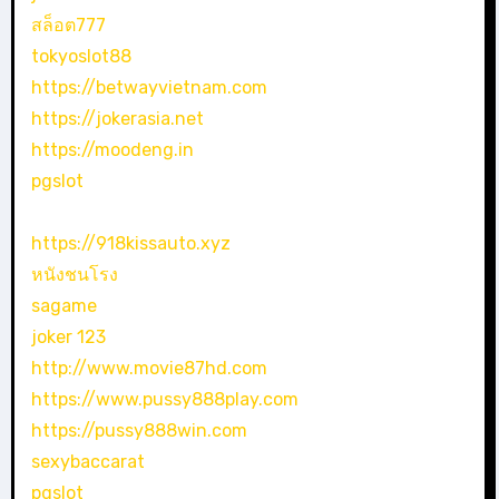
สล็อต777
tokyoslot88
https://betwayvietnam.com
https://jokerasia.net
https://moodeng.in
pgslot
https://918kissauto.xyz
หนังชนโรง
sagame
joker 123
http://www.movie87hd.com
https://www.pussy888play.com
https://pussy888win.com
sexybaccarat
pgslot