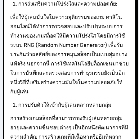
การส่งเสริมความโปร่งใสและความปลอดภัย:
เพื่อให้ผู้เล่นมั่นใจในความยุติธรรมของเกม คาสิโน
ออนไลน์ได้ทำการตรวจสอบและปรับปรุงระบบการ
ทำงานของเกมสล็อตให้มีความโปร่งใส โดยมีการใช้
ระบบ RNG (Random Number Generator) เพื่อรับ
ประกันว่าผลลัพธ์ของการหมุนสล็อตเป็นแบบสุ่มอย่าง
แท้จริง นอกจากนี้ การใช้เทคโนโลยีบล็อกเชนมาช่วย
ในการบันทึกและตรวจสอบการทำธุรกรรมยังเป็นอีก
หนึ่งวิธีที่เสริมสร้างความมั่นใจในความปลอดภัยให้
กับผู้เล่น
การปรับตัวให้เข้ากับผู้เล่นหลากหลายกลุ่ม:
การสร้างเกมสล็อตที่สามารถรองรับผู้เล่นหลายกลุ่ม
อายุและความชื่นชอบต่างๆ เป็นอีกหนึ่งพัฒนาการที่มี
ความสำคัญ การสร้างเกมที่มีเนื้อหาหรือธีมที่หลาก