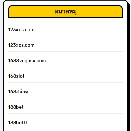
หมวดหมู่
123xos.com
123xos.com
1688vegasx.com
168slot
168สล็อต
188bet
188betth