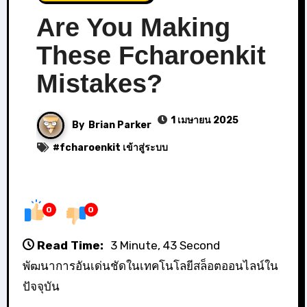
Are You Making
These Fcharoenkit
Mistakes?
1 เมษายน 2025
By
Brian Parker
#
fcharoenkit เข้าสู่ระบบ
0
0
Read Time:
3 Minute, 43 Second
พัฒนาการอันเด่นชัดในเทคโนโลยีสล็อตออนไลน์ใน
ปัจจุบัน