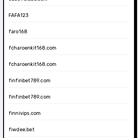
FAFA123
faro168
fcharoenkit168.com
fcharoenkit168.com
finfinbet789.com
finfinbet789.com
finnivips.com
fiwdee.bet