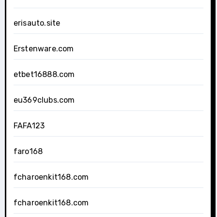
erisauto.site
Erstenware.com
etbet16888.com
eu369clubs.com
FAFA123
faro168
fcharoenkit168.com
fcharoenkit168.com