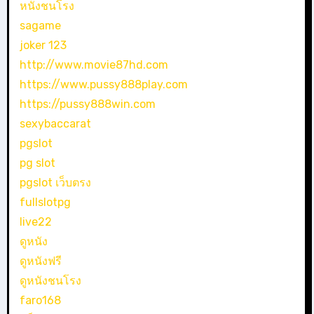
หนังชนโรง
sagame
joker 123
http://www.movie87hd.com
https://www.pussy888play.com
https://pussy888win.com
sexybaccarat
pgslot
pg slot
pgslot เว็บตรง
fullslotpg
live22
ดูหนัง
ดูหนังฟรี
ดูหนังชนโรง
faro168