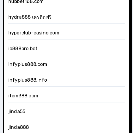
hubbet168.com
hydra888 เครดิตฟรี
hyperclub-casino.com
ib888pro.bet
infyplus888.com
infyplus888.info
item388.com
jinda55
jinda888