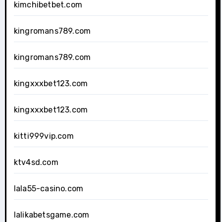
kimchibetbet.com
kingromans789.com
kingromans789.com
kingxxxbet123.com
kingxxxbet123.com
kitti999vip.com
ktv4sd.com
lala55-casino.com
lalikabetsgame.com