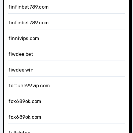
finfinbet789.com
finfinbet789.com
finnivips.com
fiwdee.bet
fiwdee.win
fortune99vip.com
fox689ok.com
fox689ok.com
fullslotpg