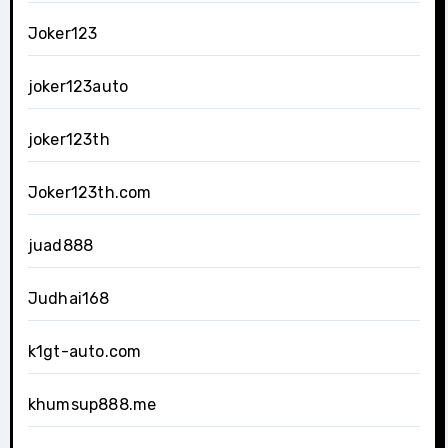
Joker123
joker123auto
joker123th
Joker123th.com
juad888
Judhai168
k1gt-auto.com
khumsup888.me