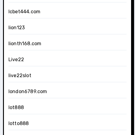
lcbet444.com
lion123
lionth168.com
Live22
live22slot
london6789.com
lot888
lotto888