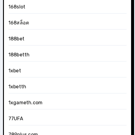
168slot
168สล็อต
188bet
188betth
1xbet
1xbetth
1xgameth.com
77UFA
789plus.com