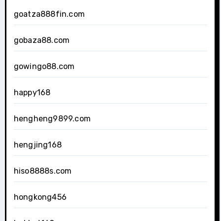
goatza888fin.com
gobaza88.com
gowingo88.com
happy168
hengheng9899.com
hengjing168
hiso8888s.com
hongkong456