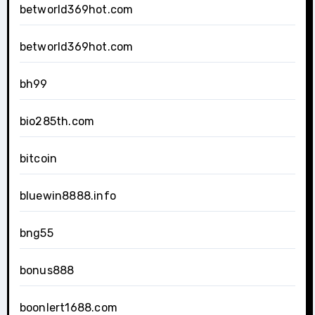
betworld369hot.com
betworld369hot.com
bh99
bio285th.com
bitcoin
bluewin8888.info
bng55
bonus888
boonlert1688.com