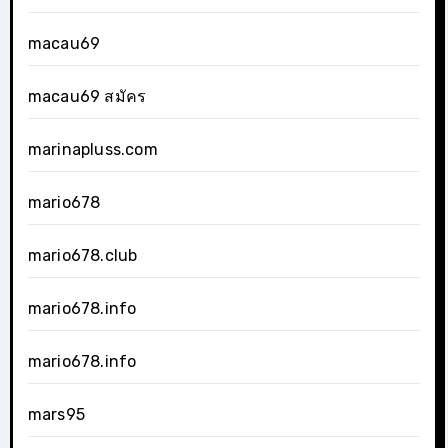
macau69
macau69 สมัคร
marinapluss.com
mario678
mario678.club
mario678.info
mario678.info
mars95