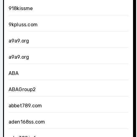
918kissme
9kpluss.com
a9a9.org
a9a9.org
ABA
ABAGroup2
abbet789.com
aden168ss.com