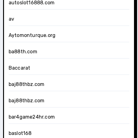
autoslot16888.com
av
Aytomonturque.org
ba88th.com
Baccarat
baj88thbz.com
baj88thbz.com
bar4game24hr.com
baslot168