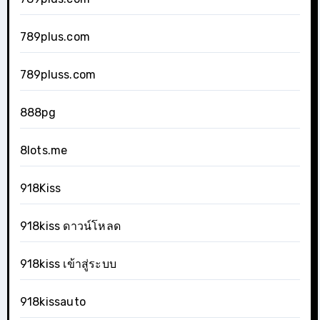
789plus.com
789pluss.com
888pg
8lots.me
918Kiss
918kiss ดาวน์โหลด
918kiss เข้าสู่ระบบ
918kissauto