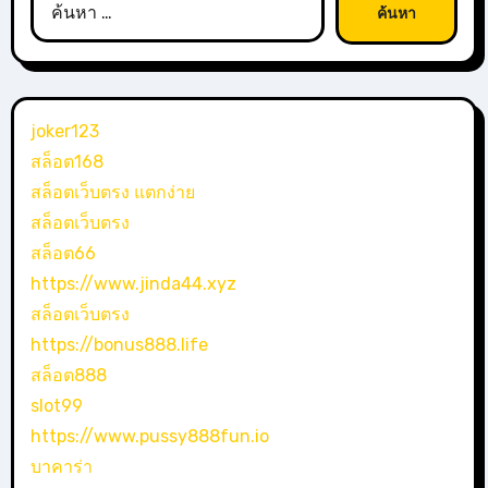
สำหรับ:
joker123
สล็อต168
สล็อตเว็บตรง แตกง่าย
สล็อตเว็บตรง
สล็อต66
https://www.jinda44.xyz
สล็อตเว็บตรง
https://bonus888.life
สล็อต888
slot99
https://www.pussy888fun.io
บาคาร่า