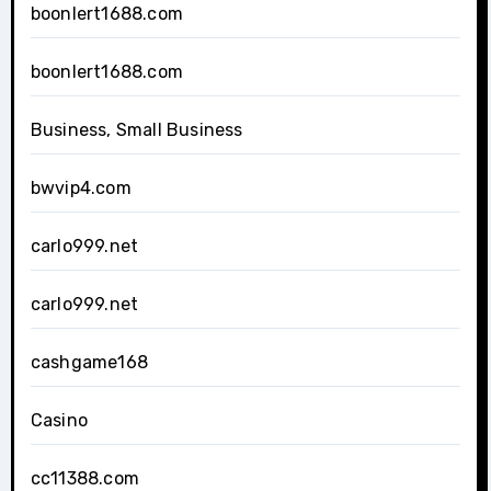
boonlert1688.com
boonlert1688.com
Business, Small Business
bwvip4.com
carlo999.net
carlo999.net
cashgame168
Casino
cc11388.com