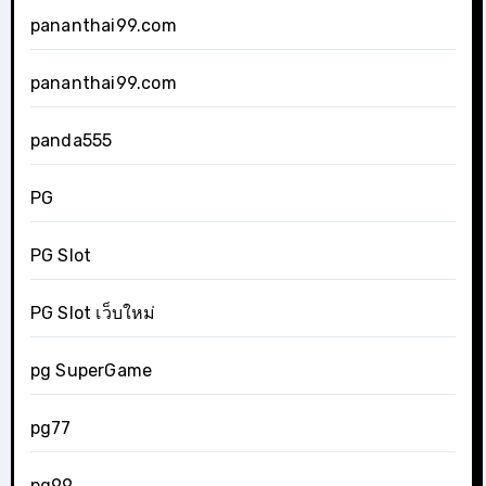
pananthai99.com
pananthai99.com
panda555
PG
PG Slot
PG Slot เว็บใหม่
pg SuperGame
pg77
pg99