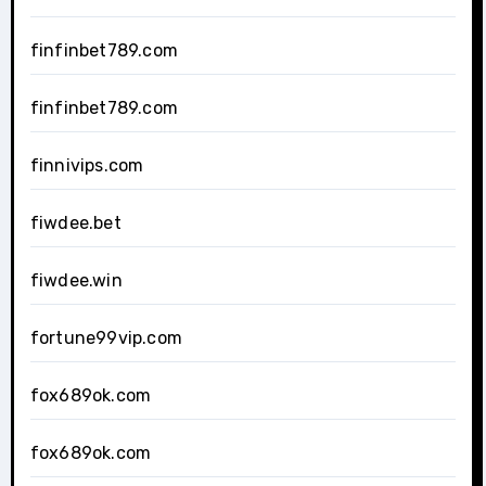
finfinbet789.com
finfinbet789.com
finnivips.com
fiwdee.bet
fiwdee.win
fortune99vip.com
fox689ok.com
fox689ok.com