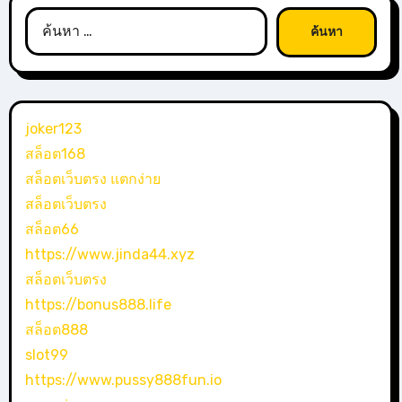
ค้นหา
สำหรับ:
joker123
สล็อต168
สล็อตเว็บตรง แตกง่าย
สล็อตเว็บตรง
สล็อต66
https://www.jinda44.xyz
สล็อตเว็บตรง
https://bonus888.life
สล็อต888
slot99
https://www.pussy888fun.io