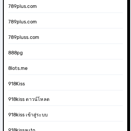
789plus.com
789plus.com
789pluss.com
888pg
8lots.me
918Kiss
918kiss ดาวน์โหลด
918kiss เข้าสู่ระบบ
918kissauto