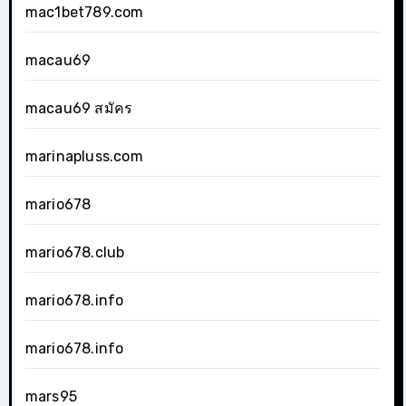
mac1bet789.com
macau69
macau69 สมัคร
marinapluss.com
mario678
mario678.club
mario678.info
mario678.info
mars95