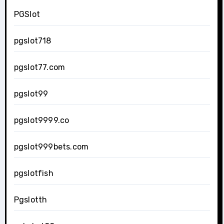
PGSlot
pgslot718
pgslot77.com
pgslot99
pgslot9999.co
pgslot999bets.com
pgslotfish
Pgslotth