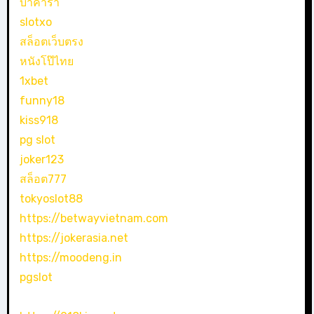
บาคาร่า
slotxo
สล็อตเว็บตรง
หนังโป๊ไทย
1xbet
funny18
kiss918
pg slot
joker123
สล็อต777
tokyoslot88
https://betwayvietnam.com
https://jokerasia.net
https://moodeng.in
pgslot