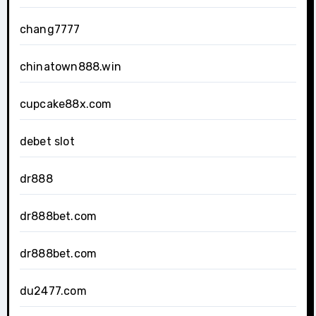
chang7777
chinatown888.win
cupcake88x.com
debet slot
dr888
dr888bet.com
dr888bet.com
du2477.com