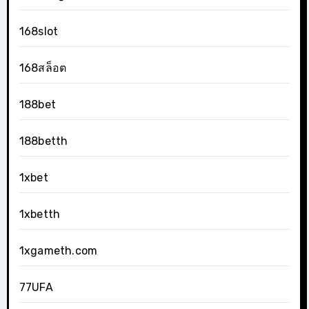
168slot
168สล็อต
188bet
188betth
1xbet
1xbetth
1xgameth.com
77UFA