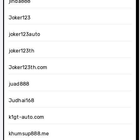
jinda888
Joker123
joker123auto
joker123th
Joker123th.com
juad888
Judhai168
k1gt-auto.com
khumsup888.me