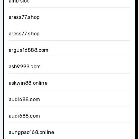
amb slot
aress77.shop
aress77.shop
argus16888.com
asb9999.com
askwin88.online
audi688.com
audi688.com
aungpao168.online