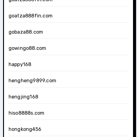
goatza888fin.com
gobaza88.com
gowingo88.com
happy168
hengheng9899.com
hengjing168
hiso8888s.com
hongkong456