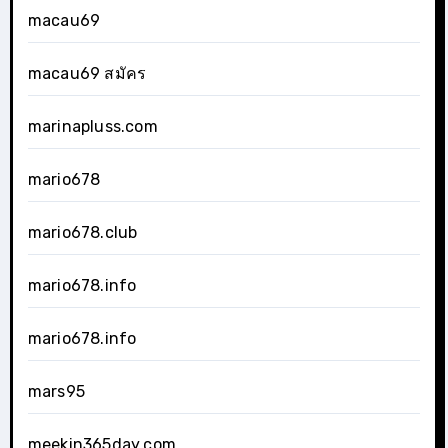
macau69
macau69 สมัคร
marinapluss.com
mario678
mario678.club
mario678.info
mario678.info
mars95
meekin365day.com