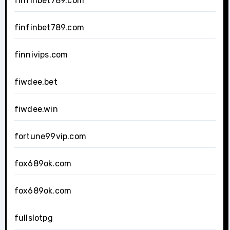
finfinbet789.com
finfinbet789.com
finnivips.com
fiwdee.bet
fiwdee.win
fortune99vip.com
fox689ok.com
fox689ok.com
fullslotpg