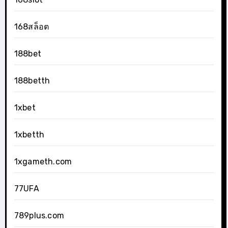
168สล็อต
188bet
188betth
1xbet
1xbetth
1xgameth.com
77UFA
789plus.com