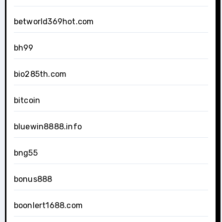
betworld369hot.com
bh99
bio285th.com
bitcoin
bluewin8888.info
bng55
bonus888
boonlert1688.com