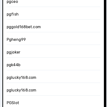
pgceo
pgfish
pggold168bet.com
Pgheng99
pgjoker
pgk44b
pglucky168.com
pglucky168.com
PGSlot