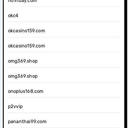
no1huay.com
okc4
okcasino159.com
okcasino159.com
omg369.shop
omg369.shop
onoplus168.com
p2vvip
pananthai99.com