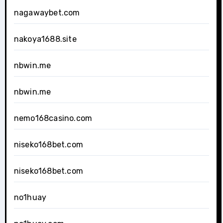
nagawaybet.com
nakoya1688.site
nbwin.me
nbwin.me
nemo168casino.com
niseko168bet.com
niseko168bet.com
no1huay