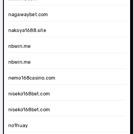
nagawaybet.com
nakoya1688.site
nbwin.me
nbwin.me
nemo168casino.com
niseko168bet.com
niseko168bet.com
no1huay