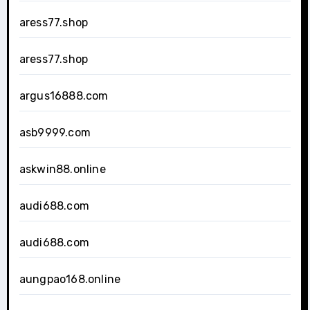
aress77.shop
aress77.shop
argus16888.com
asb9999.com
askwin88.online
audi688.com
audi688.com
aungpao168.online