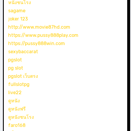
หนังชนโรง
sagame
joker 123
http://www.movie87hd.com
https://www.pussy888play.com
https://pussy888win.com
sexybaccarat
pgslot
pg slot
pgslot เว็บตรง
fullslotpg
live22
ดูหนัง
ดูหนังฟรี
ดูหนังชนโรง
faro168