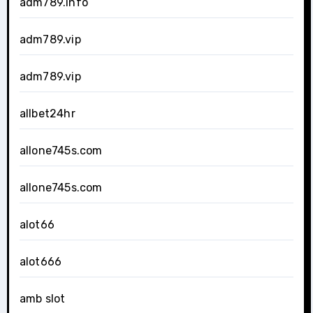
adm789.info
adm789.vip
adm789.vip
allbet24hr
allone745s.com
allone745s.com
alot66
alot666
amb slot