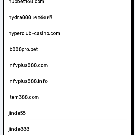
hubbet168.com
hydra888 เครดิตฟรี
hyperclub-casino.com
ib888pro.bet
infyplus888.com
infyplus888.info
item388.com
jinda55
jinda888