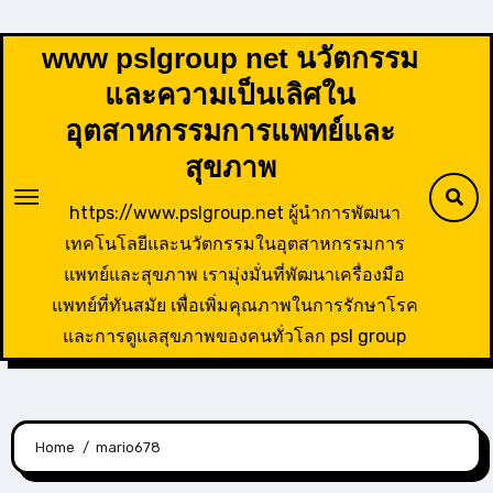
Skip
to
www pslgroup net นวัตกรรม
content
และความเป็นเลิศใน
อุตสาหกรรมการแพทย์และ
สุขภาพ
https://www.pslgroup.net ผู้นำการพัฒนา
เทคโนโลยีและนวัตกรรมในอุตสาหกรรมการ
แพทย์และสุขภาพ เรามุ่งมั่นที่พัฒนาเครื่องมือ
แพทย์ที่ทันสมัย เพื่อเพิ่มคุณภาพในการรักษาโรค
และการดูแลสุขภาพของคนทั่วโลก psl group
Home
mario678