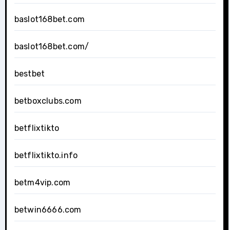
baslot168bet.com
baslot168bet.com/
bestbet
betboxclubs.com
betflixtikto
betflixtikto.info
betm4vip.com
betwin6666.com