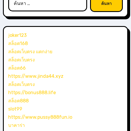
สำหรับ:
joker123
สล็อต168
สล็อตเว็บตรง แตกง่าย
สล็อตเว็บตรง
สล็อต66
https://www.jinda44.xyz
สล็อตเว็บตรง
https://bonus888.life
สล็อต888
slot99
https://www.pussy888fun.io
บาคาร่า