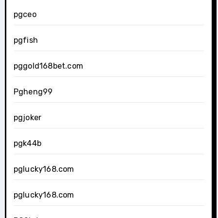
pgceo
pgfish
pggold168bet.com
Pgheng99
pgjoker
pgk44b
pglucky168.com
pglucky168.com