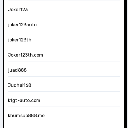
Joker123
joker123auto
joker123th
Joker123th.com
juad888
Judhai168
k1gt-auto.com
khumsup888.me