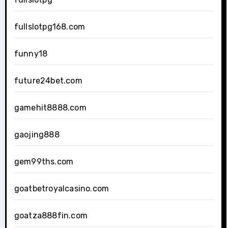
fullslotpg168.com
funny18
future24bet.com
gamehit8888.com
gaojing888
gem99ths.com
goatbetroyalcasino.com
goatza888fin.com