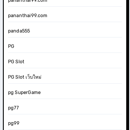
pananthai99.com
pananthai99.com
panda555
PG
PG Slot
PG Slot เว็บใหม่
pg SuperGame
pg77
pg99