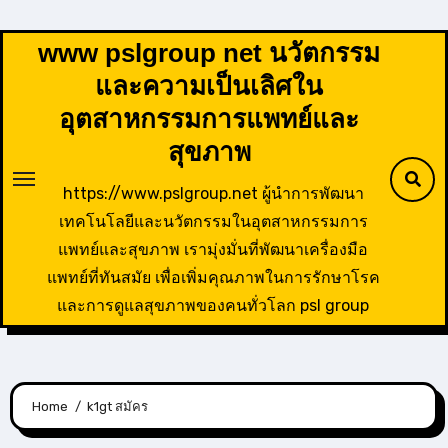
Skip
to
www pslgroup net นวัตกรรม
content
และความเป็นเลิศใน
อุตสาหกรรมการแพทย์และ
สุขภาพ
https://www.pslgroup.net ผู้นำการพัฒนา
เทคโนโลยีและนวัตกรรมในอุตสาหกรรมการ
แพทย์และสุขภาพ เรามุ่งมั่นที่พัฒนาเครื่องมือ
แพทย์ที่ทันสมัย เพื่อเพิ่มคุณภาพในการรักษาโรค
และการดูแลสุขภาพของคนทั่วโลก psl group
Home
k1gt สมัคร