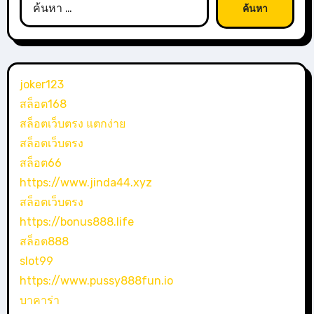
สำหรับ:
joker123
สล็อต168
สล็อตเว็บตรง แตกง่าย
สล็อตเว็บตรง
สล็อต66
https://www.jinda44.xyz
สล็อตเว็บตรง
https://bonus888.life
สล็อต888
slot99
https://www.pussy888fun.io
บาคาร่า