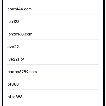
lcbet444.com
lion123
lionth168.com
Live22
live22slot
london6789.com
lot888
lotto888