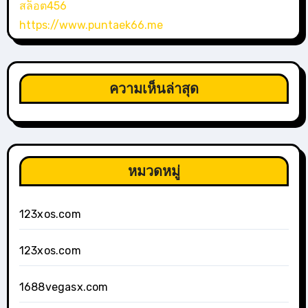
สล็อต456
https://www.puntaek66.me
ความเห็นล่าสุด
หมวดหมู่
123xos.com
123xos.com
1688vegasx.com