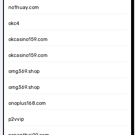
no1huay.com
okc4
okcasino159.com
okcasino159.com
omg369.shop
omg369.shop
onoplus168.com
p2vvip