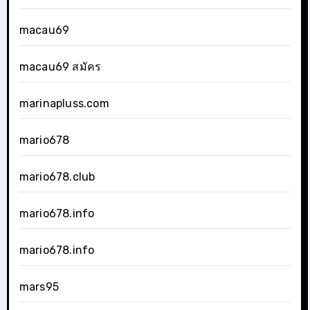
macau69
macau69 สมัคร
marinapluss.com
mario678
mario678.club
mario678.info
mario678.info
mars95