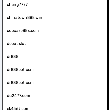
chang7777
chinatown888.win
cupcake88x.com
debet slot
dr888
dr888bet.com
dr888bet.com
du2477.com
ek4567.com