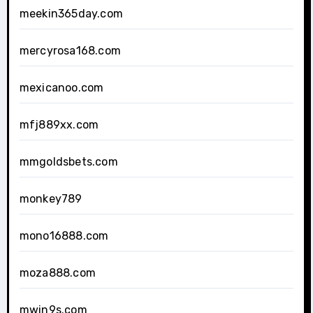
meekin365day.com
mercyrosa168.com
mexicanoo.com
mfj889xx.com
mmgoldsbets.com
monkey789
mono16888.com
moza888.com
mwin9s.com