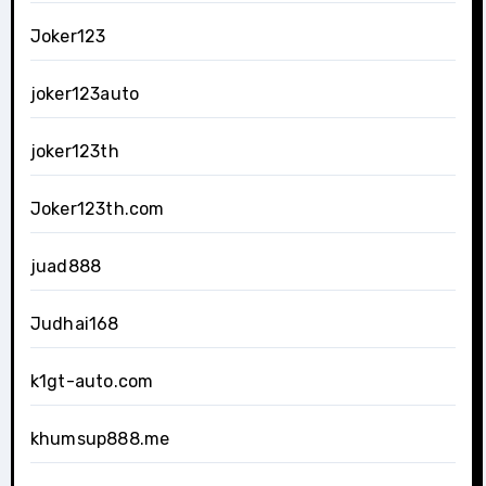
Joker123
joker123auto
joker123th
Joker123th.com
juad888
Judhai168
k1gt-auto.com
khumsup888.me