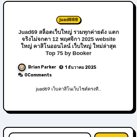
juad888
Juad69 สล็อตเว็บใหญ่ รวมทุกค่ายดัง แตก
จริงไม่จกตา 12 พฤศจิกา 2025 website
ใหญ่ คาสิโนออนไลน์ เว็บใหญ่ ใหม่ล่าสุด
Top 75 by Booker
Brian Parker
1 ธันวาคม 2025
0Comments
juad69 เว็บคาสิโนเว็บไซต์ตรงที…
ค้นหา