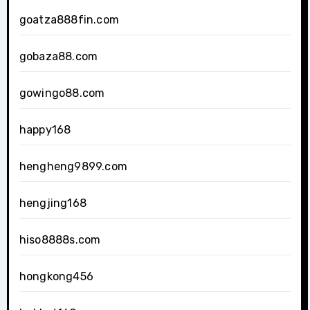
goatza888fin.com
gobaza88.com
gowingo88.com
happy168
hengheng9899.com
hengjing168
hiso8888s.com
hongkong456