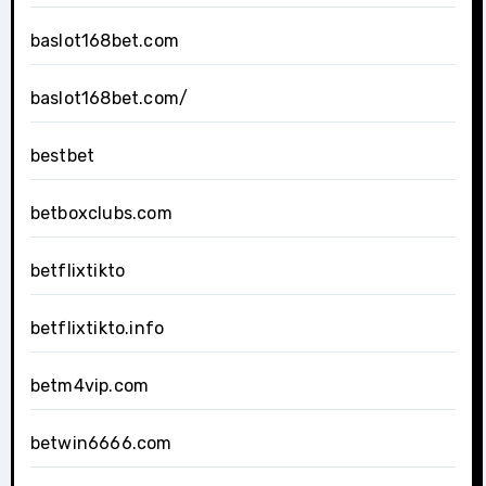
baslot168bet.com
baslot168bet.com/
bestbet
betboxclubs.com
betflixtikto
betflixtikto.info
betm4vip.com
betwin6666.com