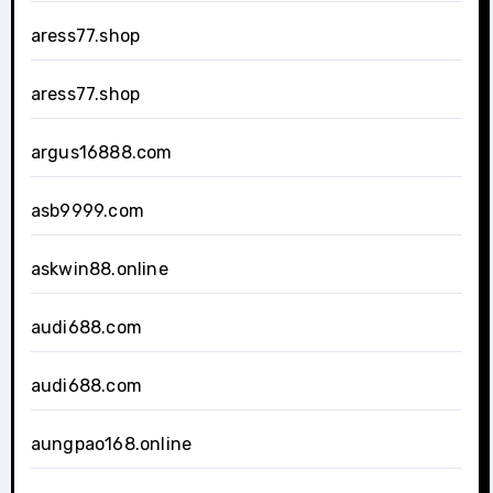
aress77.shop
aress77.shop
argus16888.com
asb9999.com
askwin88.online
audi688.com
audi688.com
aungpao168.online