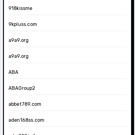
918kissme
9kpluss.com
a9a9.org
a9a9.org
ABA
ABAGroup2
abbet789.com
aden168ss.com