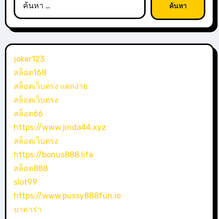
สำหรับ:
joker123
สล็อต168
สล็อตเว็บตรง แตกง่าย
สล็อตเว็บตรง
สล็อต66
https://www.jinda44.xyz
สล็อตเว็บตรง
https://bonus888.life
สล็อต888
slot99
https://www.pussy888fun.io
บาคาร่า