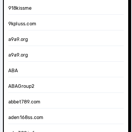
918kissme
9kpluss.com
a9a9.org
a9a9.org
ABA
ABAGroup2
abbet789.com
aden168ss.com