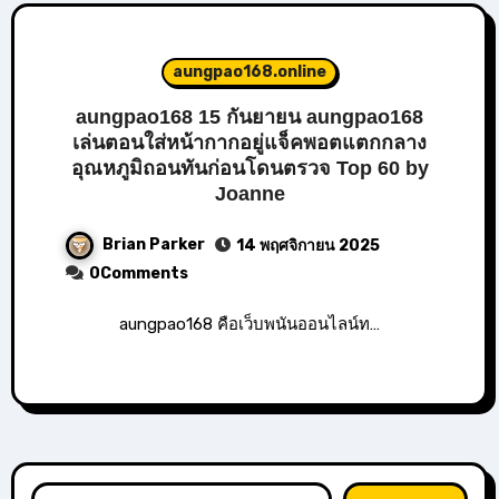
aungpao168.online
aungpao168 15 กันยายน aungpao168
เล่นตอนใส่หน้ากากอยู่แจ็คพอตแตกกลาง
อุณหภูมิถอนทันก่อนโดนตรวจ Top 60 by
Joanne
Brian Parker
14 พฤศจิกายน 2025
0Comments
aungpao168 คือเว็บพนันออนไลน์ท…
ค้นหา