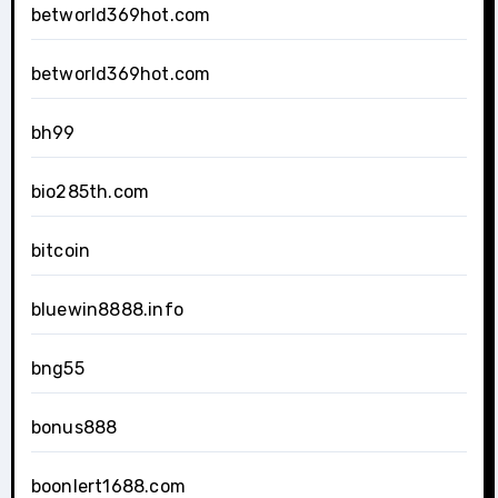
betworld369hot.com
betworld369hot.com
bh99
bio285th.com
bitcoin
bluewin8888.info
bng55
bonus888
boonlert1688.com