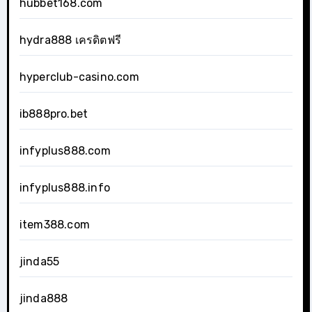
hubbet168.com
hydra888 เครดิตฟรี
hyperclub-casino.com
ib888pro.bet
infyplus888.com
infyplus888.info
item388.com
jinda55
jinda888