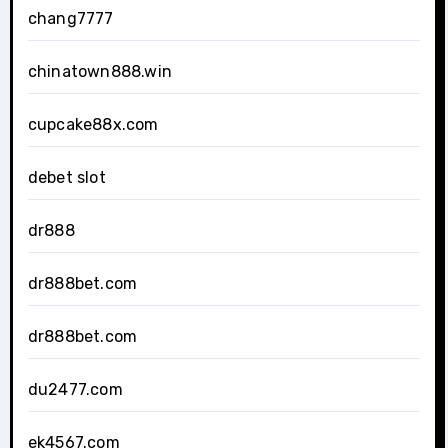
chang7777
chinatown888.win
cupcake88x.com
debet slot
dr888
dr888bet.com
dr888bet.com
du2477.com
ek4567.com