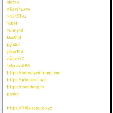
slotxo
สล็อตเว็บตรง
หนังโป๊ไทย
1xbet
funny18
kiss918
pg slot
joker123
สล็อต777
tokyoslot88
https://betwayvietnam.com
https://jokerasia.net
https://moodeng.in
pgslot
https://918kissauto.xyz