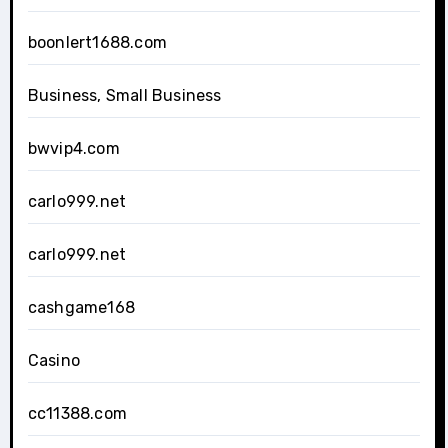
boonlert1688.com
Business, Small Business
bwvip4.com
carlo999.net
carlo999.net
cashgame168
Casino
cc11388.com