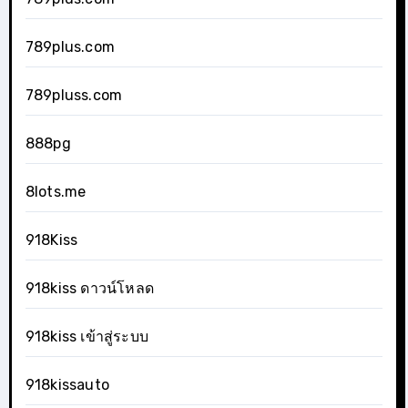
789plus.com
789pluss.com
888pg
8lots.me
918Kiss
918kiss ดาวน์โหลด
918kiss เข้าสู่ระบบ
918kissauto