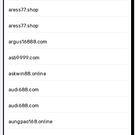
aress77.shop
aress77.shop
argus16888.com
asb9999.com
askwin88.online
audi688.com
audi688.com
aungpao168.online