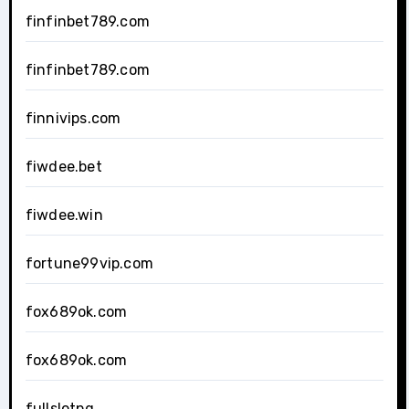
finfinbet789.com
finfinbet789.com
finnivips.com
fiwdee.bet
fiwdee.win
fortune99vip.com
fox689ok.com
fox689ok.com
fullslotpg