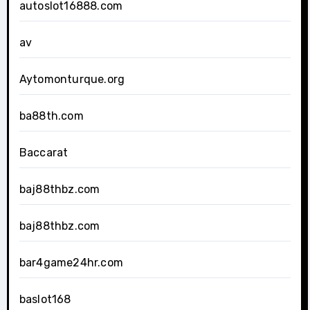
autoslot16888.com
av
Aytomonturque.org
ba88th.com
Baccarat
baj88thbz.com
baj88thbz.com
bar4game24hr.com
baslot168