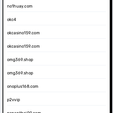
no1huay.com
okc4
okcasino159.com
okcasino159.com
omg369.shop
omg369.shop
onoplus168.com
p2vvip