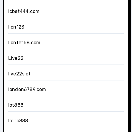
lcbet444.com
lion123
lionth168.com
Live22
live22slot
london6789.com
lot888
lotto888