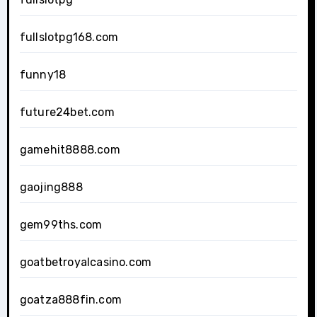
fullslotpg168.com
funny18
future24bet.com
gamehit8888.com
gaojing888
gem99ths.com
goatbetroyalcasino.com
goatza888fin.com