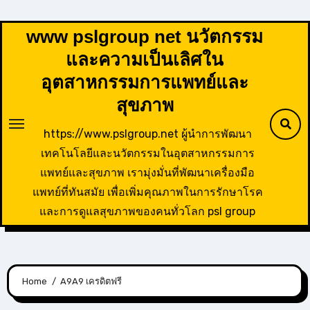
Skip
to
www pslgroup net นวัตกรรม
content
และความเป็นเลิศใน
อุตสาหกรรมการแพทย์และ
สุขภาพ
https://www.pslgroup.net ผู้นำการพัฒนา
เทคโนโลยีและนวัตกรรมในอุตสาหกรรมการ
แพทย์และสุขภาพ เรามุ่งมั่นที่พัฒนาเครื่องมือ
แพทย์ที่ทันสมัย เพื่อเพิ่มคุณภาพในการรักษาโรค
และการดูแลสุขภาพของคนทั่วโลก psl group
Home
A9A9 เครดิตฟรี