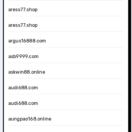
aress77.shop
aress77.shop
argus16888.com
asb9999.com
askwin88.online
audi688.com
audi688.com
aungpao168.online