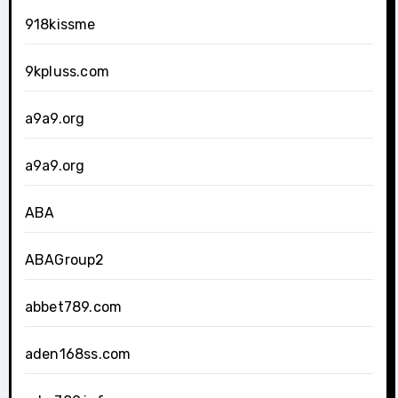
918kissme
9kpluss.com
a9a9.org
a9a9.org
ABA
ABAGroup2
abbet789.com
aden168ss.com