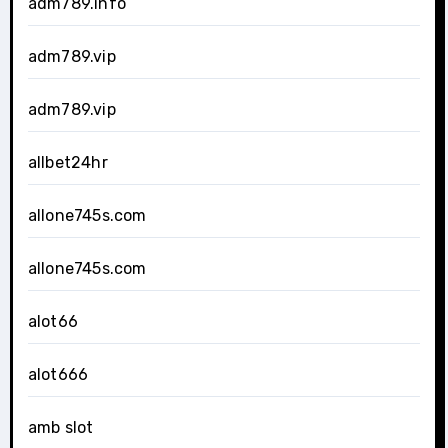
adm789.info
adm789.vip
adm789.vip
allbet24hr
allone745s.com
allone745s.com
alot66
alot666
amb slot