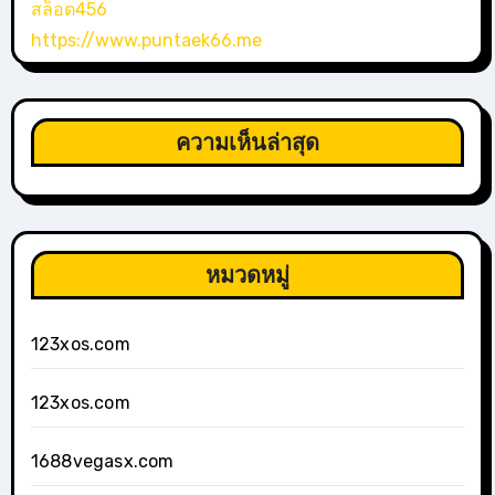
สล็อต456
https://www.puntaek66.me
ความเห็นล่าสุด
หมวดหมู่
123xos.com
123xos.com
1688vegasx.com