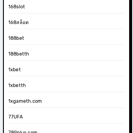
168slot
168สล็อต
188bet
188betth
1xbet
1xbetth
1xgameth.com
77UFA
789plus.com