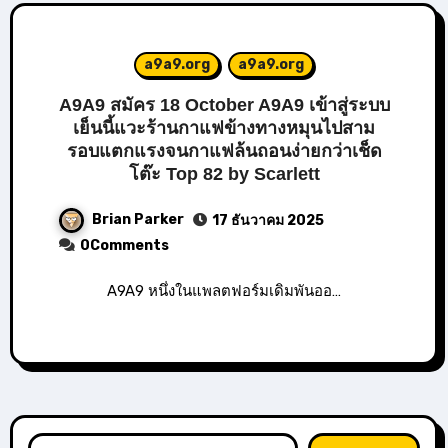
a9a9.org
a9a9.org
A9A9 สมัคร 18 October A9A9 เข้าสู่ระบบ
เย็นนี้แวะร้านกาแฟข้างทางหมุนไปสาม
รอบแตกแรงจนกาแฟล้นถอนง่ายกว่าเช็ด
โต๊ะ Top 82 by Scarlett
Brian Parker
17 ธันวาคม 2025
0Comments
A9A9 หนึ่งในแพลตฟอร์มเดิมพันออ…
ค้นหา