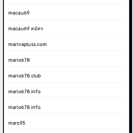
macau69
macau69 สมัคร
marinapluss.com
mario678
mario678.club
mario678.info
mario678.info
mars95