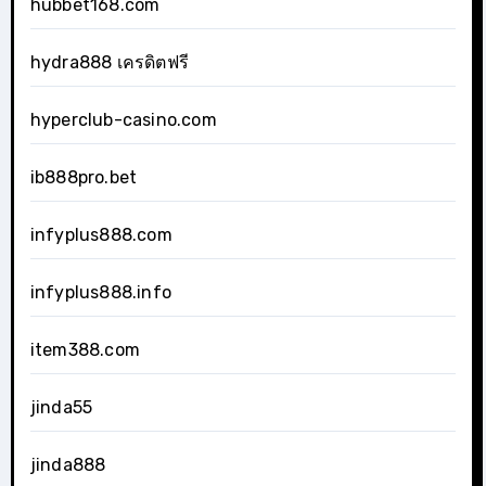
hubbet168.com
hydra888 เครดิตฟรี
hyperclub-casino.com
ib888pro.bet
infyplus888.com
infyplus888.info
item388.com
jinda55
jinda888