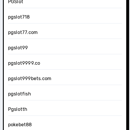
PGSlot
pgslot718
pgslot77.com
pgslot99
pgslot9999.co
pgslot999bets.com
pgslotfish
Pgslotth
pokebet88