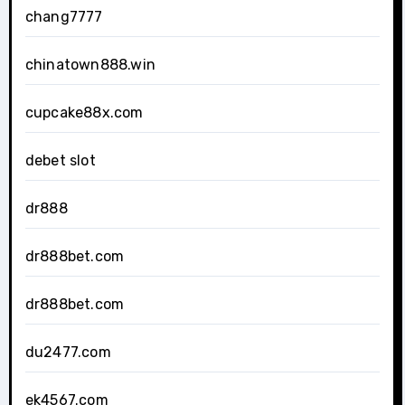
chang7777
chinatown888.win
cupcake88x.com
debet slot
dr888
dr888bet.com
dr888bet.com
du2477.com
ek4567.com