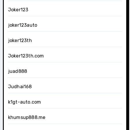
Joker123
joker123auto
joker123th
Joker123th.com
juad888
Judhai168
k1gt-auto.com
khumsup888.me