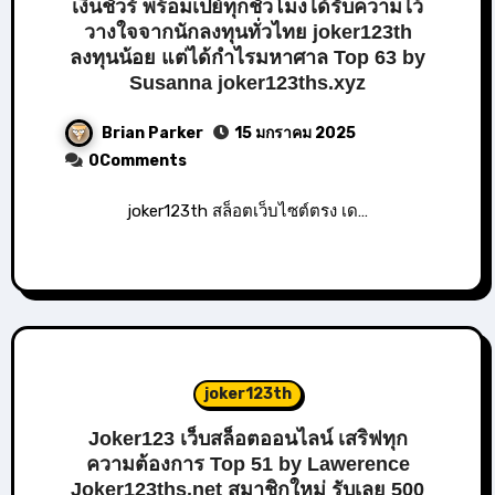
เงินชัวร์ พร้อมเปย์ทุกชั่วโมงได้รับความไว้
วางใจจากนักลงทุนทั่วไทย joker123th
ลงทุนน้อย แต่ได้กำไรมหาศาล Top 63 by
Susanna joker123ths.xyz
Brian Parker
15 มกราคม 2025
0Comments
joker123th สล็อตเว็บไซต์ตรง เด…
joker123th
Joker123 เว็บสล็อตออนไลน์ เสริฟทุก
ความต้องการ Top 51 by Lawerence
Joker123ths.net สมาชิกใหม่ รับเลย 500