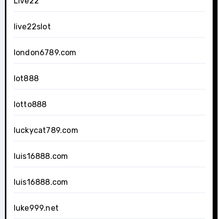
Live22
live22slot
london6789.com
lot888
lotto888
luckycat789.com
luis16888.com
luis16888.com
luke999.net