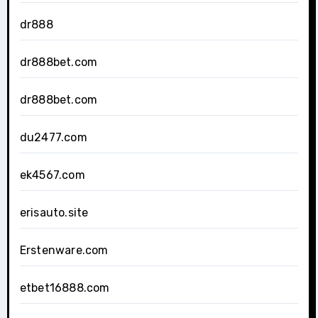
dr888
dr888bet.com
dr888bet.com
du2477.com
ek4567.com
erisauto.site
Erstenware.com
etbet16888.com