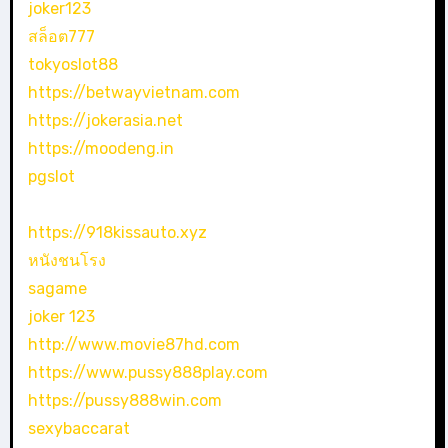
joker123
สล็อต777
tokyoslot88
https://betwayvietnam.com
https://jokerasia.net
https://moodeng.in
pgslot
https://918kissauto.xyz
หนังชนโรง
sagame
joker 123
http://www.movie87hd.com
https://www.pussy888play.com
https://pussy888win.com
sexybaccarat