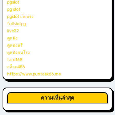
pgslot
pg slot
pgslot เว็บตรง
fullslotpg
live22
ดูหนัง
ดูหนังฟรี
ดูหนังชนโรง
faro168
สล็อต456
https://www.puntaek66.me
ความเห็นล่าสุด