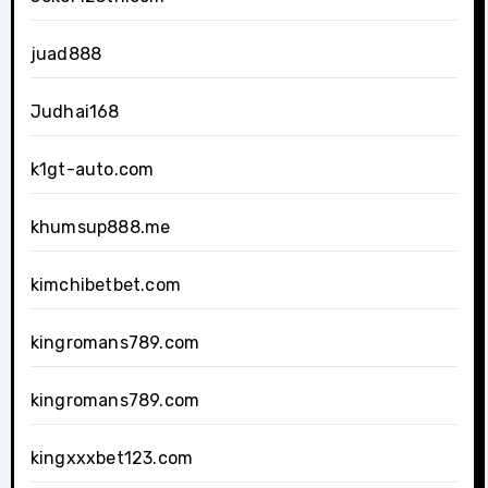
juad888
Judhai168
k1gt-auto.com
khumsup888.me
kimchibetbet.com
kingromans789.com
kingromans789.com
kingxxxbet123.com