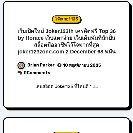
โจ๊กเกอร์123
เว็บเปิดใหม่ Joker123th เครดิตฟรี Top 36
by Horace เว็บแตกง่าย เว็บเดิมพันที่นักปั่น
สล็อตมืออาชีพไว้ใจมากที่สุด
joker123zone.com 2 December 68 พนัน
Brian Parker
10 พฤศจิกายน 2025
0Comments
เล่นสล็อต Joker123 ที่ไหนดี? แ…