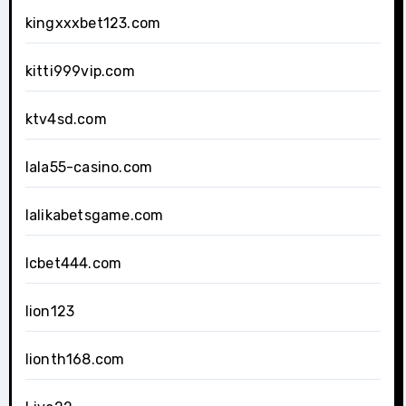
kingxxxbet123.com
kitti999vip.com
ktv4sd.com
lala55-casino.com
lalikabetsgame.com
lcbet444.com
lion123
lionth168.com