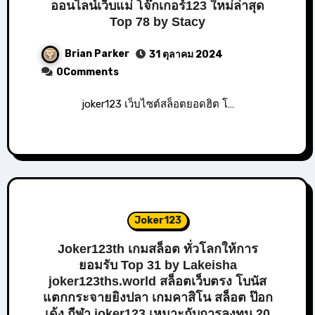
ออนไลน์เว็บแม่ โจ๊กเกอร์123 ใหม่ล่าสุด
Top 78 by Stacy
Brian Parker
31 ตุลาคม 2024
0Comments
joker123 เว็บไซต์สล็อตยอดฮิต โ…
Joker123
Joker123th เกมสล็อต ทั่วโลกให้การ
ยอมรับ Top 31 by Lakeisha
joker123ths.world สล็อตเว็บตรง โบนัส
แตกกระจายยิงปลา เกมคาสิโน สล็อต ป๊อก
เด้ง กีฬา joker123 เหมาะกับการลงทุน 20