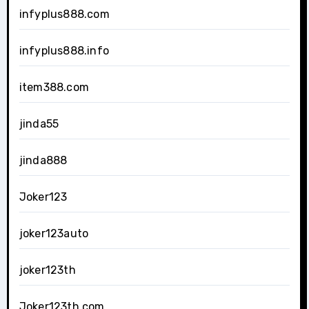
infyplus888.com
infyplus888.info
item388.com
jinda55
jinda888
Joker123
joker123auto
joker123th
Joker123th.com