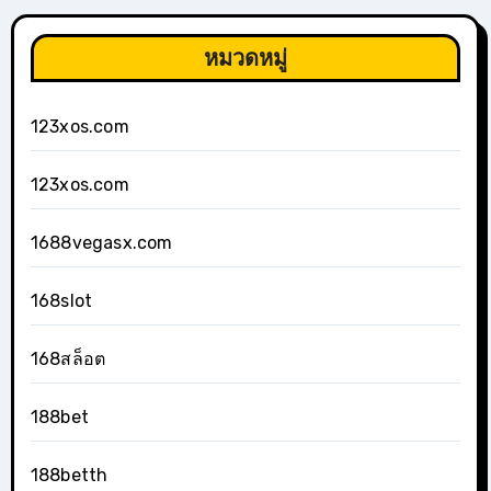
หมวดหมู่
123xos.com
123xos.com
1688vegasx.com
168slot
168สล็อต
188bet
188betth