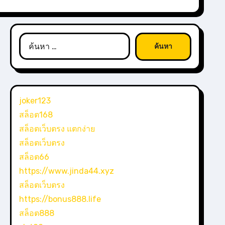
ค้นหา
สำหรับ:
joker123
สล็อต168
สล็อตเว็บตรง แตกง่าย
สล็อตเว็บตรง
สล็อต66
https://www.jinda44.xyz
สล็อตเว็บตรง
https://bonus888.life
สล็อต888