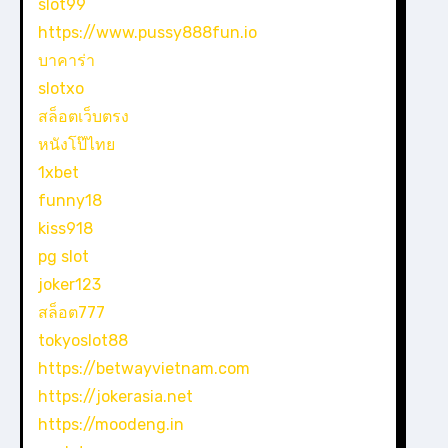
slot99
https://www.pussy888fun.io
บาคาร่า
slotxo
สล็อตเว็บตรง
หนังโป๊ไทย
1xbet
funny18
kiss918
pg slot
joker123
สล็อต777
tokyoslot88
https://betwayvietnam.com
https://jokerasia.net
https://moodeng.in