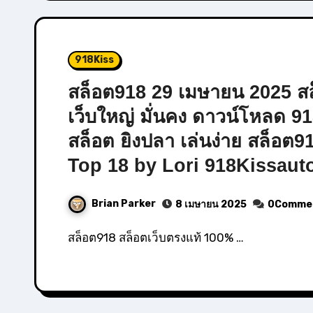
918Kiss
สล็อต918 29 เมษายน 2025 ส
เว็บใหญ่ มั่นคง ดาวน์โหลด 91
สล็อต ยิงปลา เล่นง่าย สล็อต9
Top 18 by Lori 918Kissaut
Brian Parker
8 เมษายน 2025
0Comme
สล็อต918 สล็อตเว็บตรงแท้ 100% …