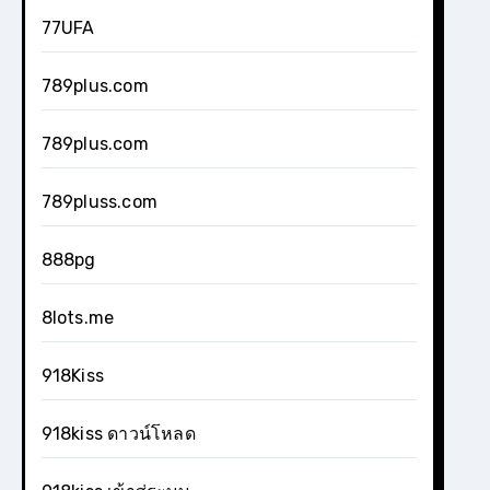
77UFA
789plus.com
789plus.com
789pluss.com
888pg
8lots.me
918Kiss
918kiss ดาวน์โหลด