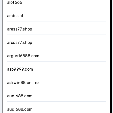
alot666
amb slot
aress77.shop
aress77.shop
argus16888.com
asb9999.com
askwin88.online
audi688.com
audi688.com