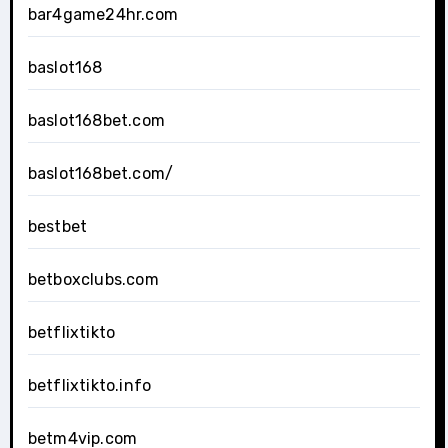
bar4game24hr.com
baslot168
baslot168bet.com
baslot168bet.com/
bestbet
betboxclubs.com
betflixtikto
betflixtikto.info
betm4vip.com