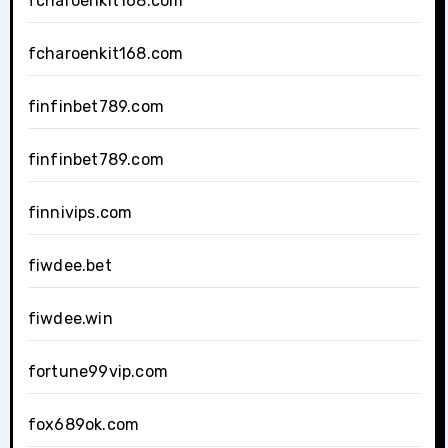
fcharoenkit168.com
fcharoenkit168.com
finfinbet789.com
finfinbet789.com
finnivips.com
fiwdee.bet
fiwdee.win
fortune99vip.com
fox689ok.com