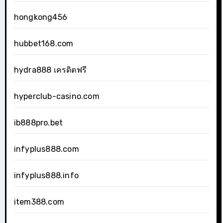
hongkong456
hubbet168.com
hydra888 เครดิตฟรี
hyperclub-casino.com
ib888pro.bet
infyplus888.com
infyplus888.info
item388.com