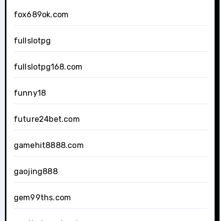
fox689ok.com
fullslotpg
fullslotpg168.com
funny18
future24bet.com
gamehit8888.com
gaojing888
gem99ths.com