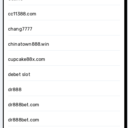
cc11388.com
chang7777
chinatown888.win
cupcake88x.com
debet slot
dr888
dr888bet.com
dr888bet.com