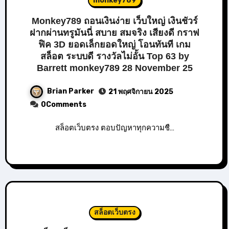
monkey789
Monkey789 ถอนเงินง่าย เว็บใหญ่ เงินชัวร์
ฝากผ่านทรูมันนี่ สบาย สมจริง เสียงดี กราฟ
ฟิค 3D ยอดเล็กยอดใหญ่ โอนทันที เกม
สล็อต ระบบดี รางวัลไม่อั้น Top 63 by
Barrett monkey789 28 November 25
Brian Parker
21 พฤศจิกายน 2025
0Comments
สล็อตเว็บตรง ตอบปัญหาทุกความชื…
สล็อตเว็บตรง