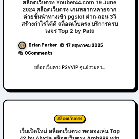
สล็อตเว็บตรง Youbet44.com 19 June
2024 สล็อตเว็บตรง เกมหลากหลายจาก
ค่ายชั้นนำทางเข้า pgslot ฝาก-ถอน 3วิ
สร้างกำไรได้ดี สล็อตเว็บตรง บริการครบ
วงจร Top 2 by Patti
Brian Parker
17 พฤษภาคม 2025
0Comments
สล็อตเว็บตรง P2VVIP ศูนย์รวมคว…
สล็อตเว็บตรง
เว็บเปิดใหม่ สล็อตเว็บตรง ทดลองเล่น Top
42 by Alycia สล็อตเว็บตรง Amb888.win