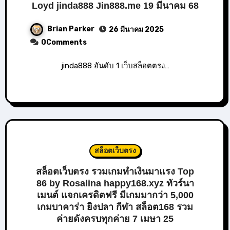
Loyd jinda888 Jin888.me 19 มีนาคม 68
Brian Parker
26 มีนาคม 2025
0Comments
jinda888 อันดับ 1 เว็บสล็อตตรง…
สล็อตเว็บตรง
สล็อตเว็บตรง รวมเกมทำเงินมาแรง Top
86 by Rosalina happy168.xyz ทัวร์นา
เมนต์ แจกเครดิตฟรี มีเกมมากว่า 5,000
เกมบาคาร่า ยิงปลา กีฬา สล็อต168 รวม
ค่ายดังครบทุกค่าย 7 เมษา 25