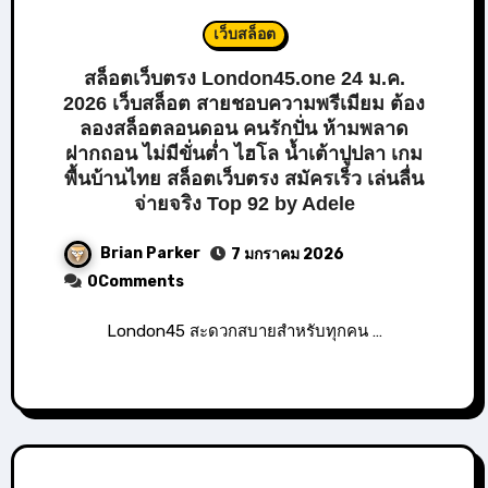
เว็บสล็อต
สล็อตเว็บตรง London45.one 24 ม.ค.
2026 เว็บสล็อต สายชอบความพรีเมียม ต้อง
ลองสล็อตลอนดอน คนรักปั่น ห้ามพลาด
ฝากถอน ไม่มีขั่นต่ำ ไฮโล น้ำเต้าปูปลา เกม
พื้นบ้านไทย สล็อตเว็บตรง สมัครเร็ว เล่นลื่น
จ่ายจริง Top 92 by Adele
Brian Parker
7 มกราคม 2026
0Comments
London45 สะดวกสบายสำหรับทุกคน …