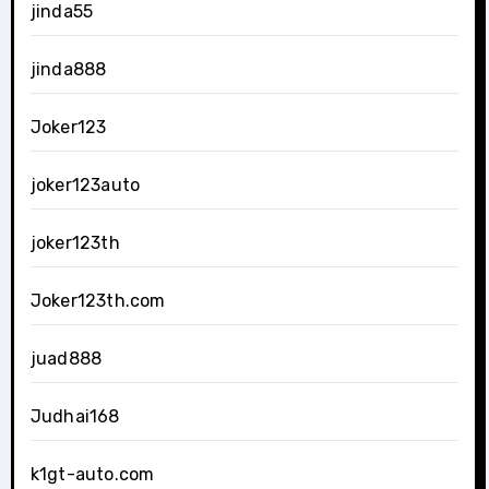
jinda55
jinda888
Joker123
joker123auto
joker123th
Joker123th.com
juad888
Judhai168
k1gt-auto.com