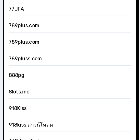
77UFA
789plus.com
789plus.com
789pluss.com
888pg
8lots.me
918Kiss
918kiss ดาวน์โหลด