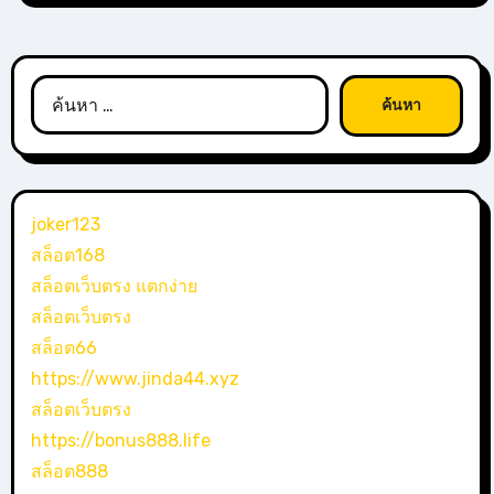
ค้นหา
สำหรับ:
joker123
สล็อต168
สล็อตเว็บตรง แตกง่าย
สล็อตเว็บตรง
สล็อต66
https://www.jinda44.xyz
สล็อตเว็บตรง
https://bonus888.life
สล็อต888