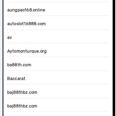
aungpao168.online
autoslot16888.com
av
Aytomonturque.org
ba88th.com
Baccarat
baj88thbz.com
baj88thbz.com