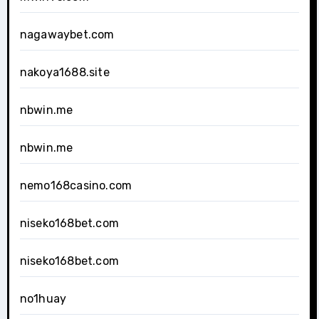
nagawaybet.com
nakoya1688.site
nbwin.me
nbwin.me
nemo168casino.com
niseko168bet.com
niseko168bet.com
no1huay