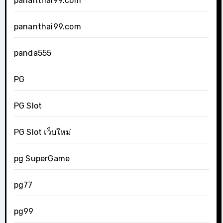
pananthai99.com
pananthai99.com
panda555
PG
PG Slot
PG Slot เว็บใหม่
pg SuperGame
pg77
pg99