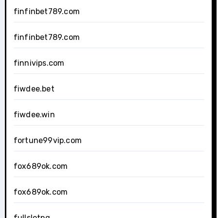
finfinbet789.com
finfinbet789.com
finnivips.com
fiwdee.bet
fiwdee.win
fortune99vip.com
fox689ok.com
fox689ok.com
fullslotpg