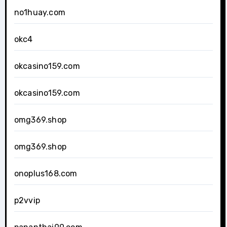
no1huay.com
okc4
okcasino159.com
okcasino159.com
omg369.shop
omg369.shop
onoplus168.com
p2vvip