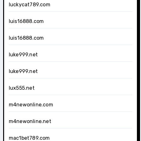
luckycat789.com
luis16888.com
luis16888.com
luke999.net
luke999.net
lux555.net
m4newonline.com
m4newonline.net
mac1bet789.com