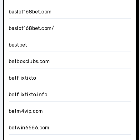
baslot168bet.com
baslot168bet.com/
bestbet
betboxclubs.com
betflixtikto
betflixtikto.info
betm4vip.com
betwin6666.com