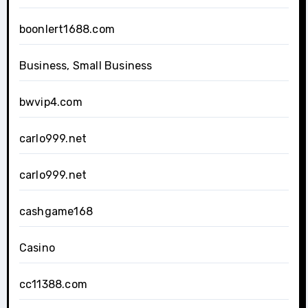
boonlert1688.com
Business, Small Business
bwvip4.com
carlo999.net
carlo999.net
cashgame168
Casino
cc11388.com