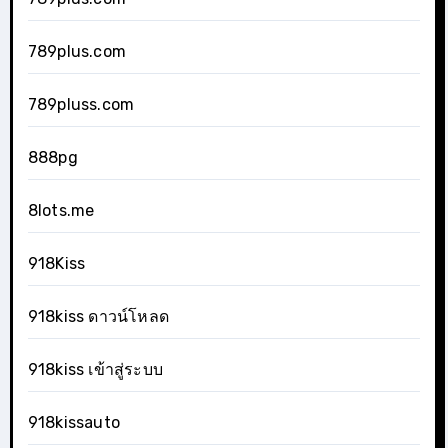
789plus.com
789pluss.com
888pg
8lots.me
918Kiss
918kiss ดาวน์โหลด
918kiss เข้าสู่ระบบ
918kissauto