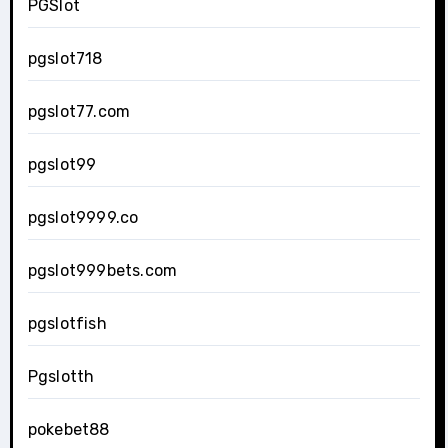
PGSlot
pgslot718
pgslot77.com
pgslot99
pgslot9999.co
pgslot999bets.com
pgslotfish
Pgslotth
pokebet88