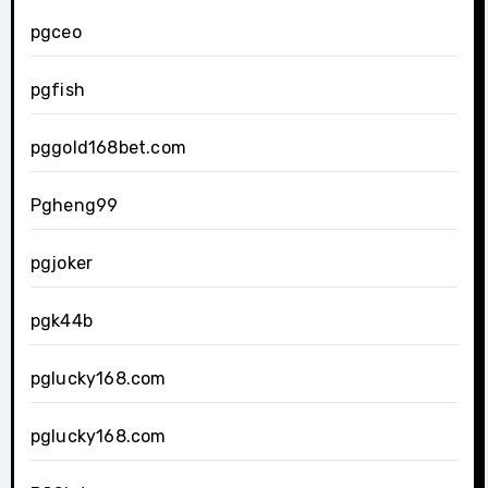
pgceo
pgfish
pggold168bet.com
Pgheng99
pgjoker
pgk44b
pglucky168.com
pglucky168.com