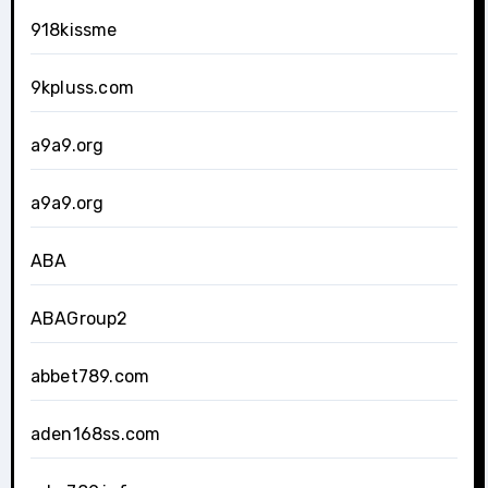
918kissme
9kpluss.com
a9a9.org
a9a9.org
ABA
ABAGroup2
abbet789.com
aden168ss.com