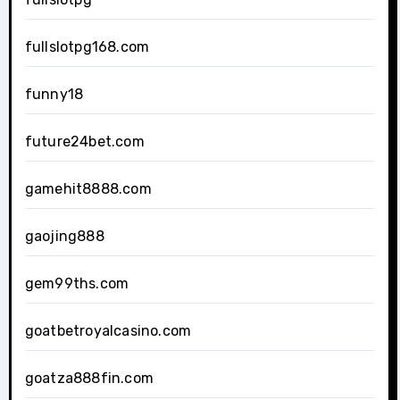
fullslotpg168.com
funny18
future24bet.com
gamehit8888.com
gaojing888
gem99ths.com
goatbetroyalcasino.com
goatza888fin.com