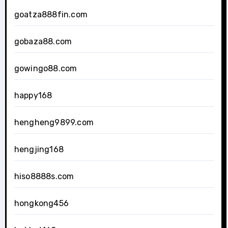
goatza888fin.com
gobaza88.com
gowingo88.com
happy168
hengheng9899.com
hengjing168
hiso8888s.com
hongkong456