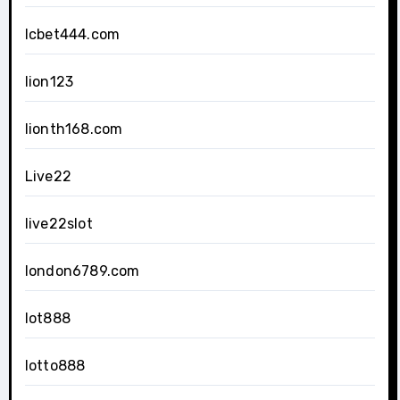
lcbet444.com
lion123
lionth168.com
Live22
live22slot
london6789.com
lot888
lotto888